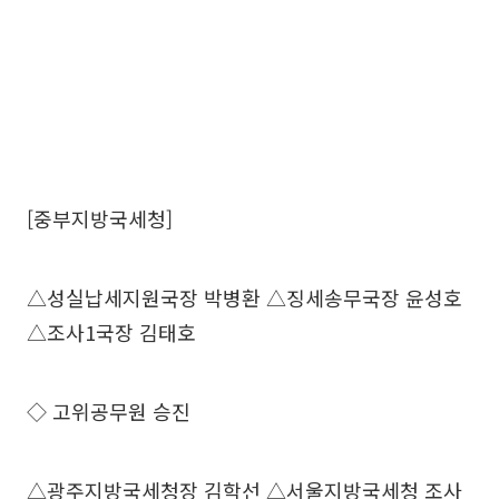
[중부지방국세청]
△성실납세지원국장 박병환 △징세송무국장 윤성호
△조사1국장 김태호
◇ 고위공무원 승진
△광주지방국세청장 김학선 △서울지방국세청 조사