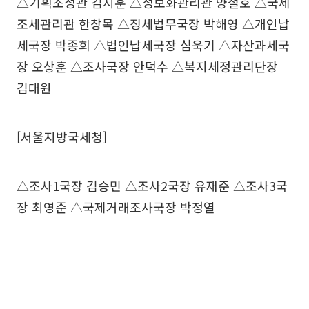
△기획조정관 김지훈 △정보화관리관 양철호 △국제
조세관리관 한창목 △징세법무국장 박해영 △개인납
세국장 박종희 △법인납세국장 심욱기 △자산과세국
장 오상훈 △조사국장 안덕수 △복지세정관리단장
김대원
[서울지방국세청]
△조사1국장 김승민 △조사2국장 유재준 △조사3국
장 최영준 △국제거래조사국장 박정열