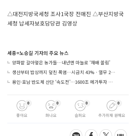
△대전지방국세청 조사1국장 전애진 △부산지방국
세청 납세자보호담당관 김영상
세종=노승길 기자의 주요 뉴스
양파밭 갈아엎은 농가들…내년엔 마늘로 ‘재배 쏠림’
생산부터 밥상까지 덮친 폭염…시금치 43%ㆍ열무 28% 급등
용인·호남 반도체 산단 ‘속도전’…1600조 메가투자 이행 총력
0
0
0
0
좋아요
화나요
슬퍼요
추가취재 원해요