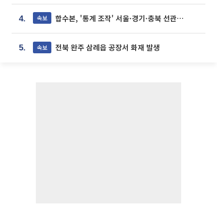
합수본, '통계 조작' 서울·경기·충북 선관위 등 추가 압수수색
속보
4.
전북 완주 삼례읍 공장서 화재 발생
속보
5.