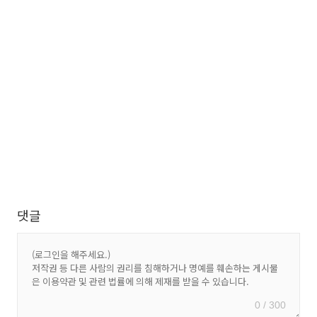
댓글
0 / 300