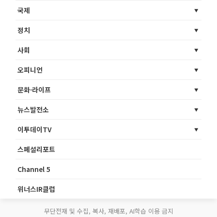
국제
정치
사회
오피니언
문화·라이프
뉴스발전소
이투데이TV
스페셜리포트
Channel 5
위너스IR클럽
무단전재 및 수집, 복사, 재배포, AI학습 이용 금지