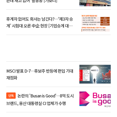
쁜데 재고 없어 ‘발동동’[가보니]
후계자 없어도 회사는 남긴다?…‘제3자 승
계’ 시험대 오른 中企 현장 [기업승계 대전
환]
MSCI 발표 D-7…후보주 반등에 편입 기대
재점화
논란의 'Busan is Good'…8억 도시
단독
브랜드, 용산 대통령실 CI 업체가 수행