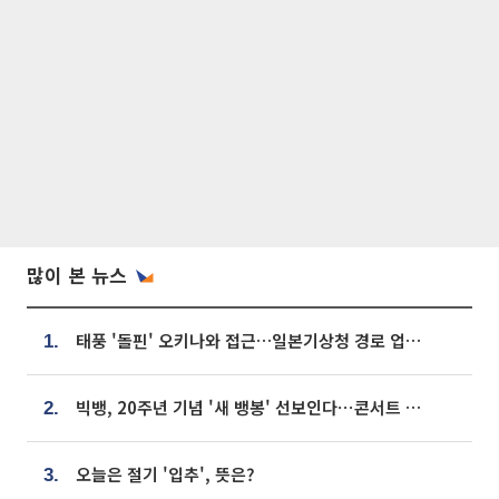
많이 본 뉴스
태풍 '돌핀' 오키나와 접근…일본기상청 경로 업데이트
1.
빅뱅, 20주년 기념 '새 뱅봉' 선보인다⋯콘서트 앞두고 팝업 개최
2.
오늘은 절기 '입추', 뜻은?
3.