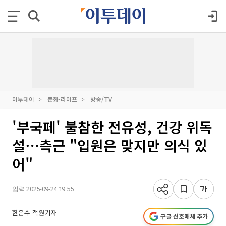
이투데이
문화·라이프
방송/TV
'부국페' 불참한 전유성, 건강 위독
설⋯측근 "입원은 맞지만 의식 있
어"
입력 2025-09-24 19:55
한은수 객원기자
구글 선호매체 추가