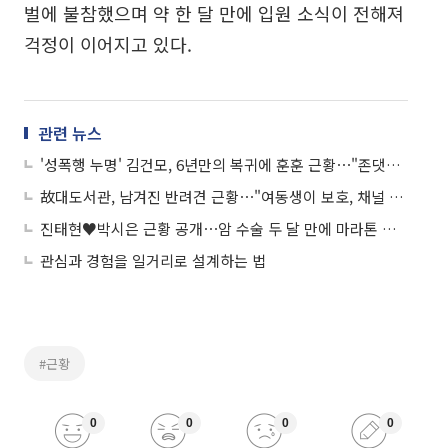
벌에 불참했으며 약 한 달 만에 입원 소식이 전해져
걱정이 이어지고 있다.
관련 뉴스
'성폭행 누명' 김건모, 6년만의 복귀에 훈훈 근황⋯"존댓말로 먼저 악수 청해"
故대도서관, 남겨진 반려견 근황⋯"여동생이 보호, 채널 유지할 것"
진태현♥박시은 근황 공개⋯암 수술 두 달 만에 마라톤 완주
관심과 경험을 일거리로 설계하는 법
#근황
0
0
0
0