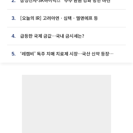
삼성전자·SK하이닉스 “주주 환원 강화 방안 마련”
2.
[오늘의 IR] 고려아연ㆍ심텍ㆍ엘앤에프 등
3.
급등한 국제 금값…국내 금시세는?
4.
‘레켐비’ 독주 치매 치료제 시장…국산 신약 등장하나
5.