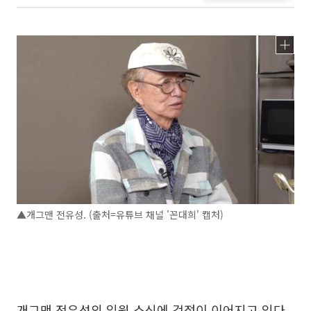
▲개그맨 전유성. (출처=유튜브 채널 '꼰대희' 캡처)
개그맨 전유성의 입원 소식에 걱정이 이어지고 있다.