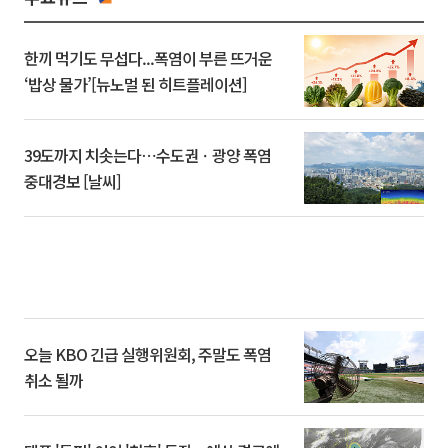
한끼 먹기도 무섭다...폭염이 부른 뜨거운
‘밥상 물가’[뉴노멀 된 히트플레이션]
39도까지 치솟는다⋯수도권ㆍ광양 폭염
중대경보 [날씨]
오늘 KBO 긴급 실행위원회, 주말도 폭염
취소 될까