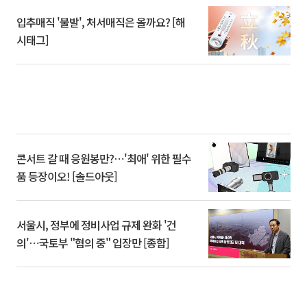
입추매직 '불발', 처서매직은 올까요? [해
시태그]
콘서트 갈 때 응원봉만?⋯'최애' 위한 필수
품 등장이오! [솔드아웃]
서울시, 정부에 정비사업 규제 완화 '건
의'⋯국토부 "협의 중" 입장만 [종합]