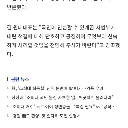
반문했다.
김 원내대표는 "국민이 안심할 수 있게끔 사법부가
내란 척결에 대해 단호하고 공정하며 무엇보다 신속
하게 처리할 것임을 천명해 주시기 바란다”고 강조했
다.
관련 뉴스
與, ‘조희대 회동설’ 진위 논란에 발 빼기…역풍 우려
정청래 “조희대 국민 불신 자초한 일...깨끗하게 물러나라”
‘조희대 거취’ 두고 여야 정면충돌...“특검 필요” vs “공작정치 멈춰라”
‘경험 無도 환영’ 첫 일자리 도전 설명서