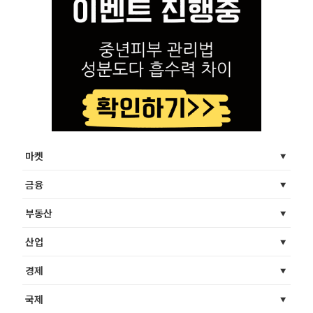
마켓
금융
부동산
산업
경제
국제