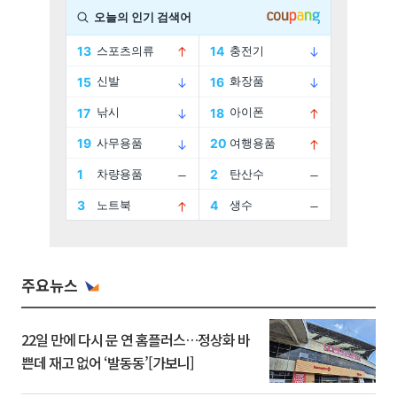
주요뉴스
22일 만에 다시 문 연 홈플러스…정상화 바
쁜데 재고 없어 ‘발동동’[가보니]