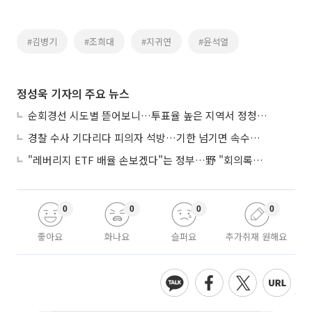
#김병기
#조희대
#지귀연
#윤석열
정성욱 기자의 주요 뉴스
순회경선 시도별 뜯어보니…투표율 높은 지역서 정청래 강세
경찰 수사 기다리다 피의자 석방…기한 넘기면 속수무책
"레버리지 ETF 배율 손보겠다"는 정부…野 "회의록부터 내놔야"
0
0
0
0
좋아요
화나요
슬퍼요
추가취재 원해요