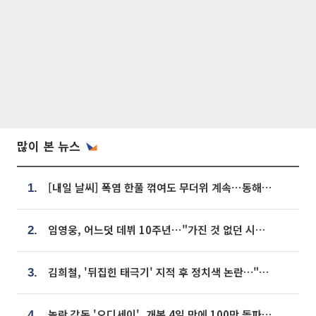
많이 본 뉴스
[내일 날씨] 폭염 한풀 꺾여도 무더위 계속⋯동해안 이틀 연속 비
1.
임영웅, 어느덧 데뷔 10주년⋯"가진 것 없던 시절, 내 앞엔 20명의 팬뿐"
2.
김희철, '뒤집힌 태극기' 지적 후 정치색 논란…"좌우 떠나 우리나라 국기"
3.
놀란 감독 '오디세이', 개봉 4일 만에 100만 돌파⋯'왕사남' 보다 빠르다
4.