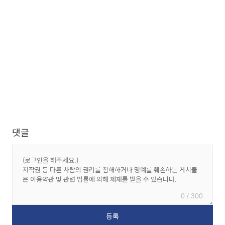
댓글
0 / 300