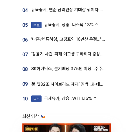
뉴욕증시, 연준 금리인상 기대감 꺾이자 상승...S&P500 사상 최고치 [종합]
04
뉴욕증시, 상승...나스닥 1.3% ↑
05
속보
'나혼산' 류혜영, 고경표와 16년산 우정…"자취방서 부모님과 마주쳐"
06
'장윤기 사건' 피해 여고생 구하려다 중상…고교생 의상자 지정
07
SK하이닉스, 분기배당 375원 확정…주주환원책 9월로 앞당겨 발표
08
09
美 ‘232조 하이브리드 제재’ 임박…K-태양광, 불확실성 털고 날개 다나
국제유가, 상승...WTI 1.15% ↑
10
속보
최신 영상