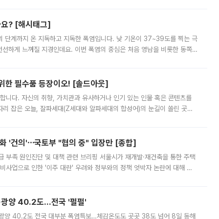
리를 잡기 시작했지만, 매장 곳곳엔 여전히 텅 빈 매대가 먼저 눈에 들어왔
까요? [해시태그]
’의 단계까지 온 지독하고 지독한 폭염입니다. 낮 기온이 37~39도를 찍는 극
 선선하게 느껴질 지경인데요. 이번 폭염의 중심은 처음 영남을 비롯한 동쪽
 북서풍이 산맥을 넘어 영남 쪽으로 내려오면서 뜨겁고 건조해졌는데요.
 위한 필수품 등장이오! [솔드아웃]
합니다. 자신의 취향, 가치관과 유사하거나 인기 있는 인물 혹은 콘텐츠를
'가 자리 잡은 오늘, 잘파세대(Z세대와 알파세대의 합성어)의 눈길이 쏠린 곳은
리는 공연장. 응원봉만큼이나 눈에 띄는 게 있습니다. 공연이 시작되기
 '건의'⋯국토부 "협의 중" 입장만 [종합]
급 부족 원인진단 및 대책 관련 브리핑 서울시가 재개발·재건축을 통한 주택
비사업으로 인한 '이주 대란' 우려와 정부와의 정책 엇박자 논란에 대해 정
실장은 2031년까지 31만 가구 착공 목표에 차질이 없다는 입장이나,
·광양 40.2도…전국 '펄펄'
·광양 40.2도 전국 대부분 폭염특보…체감온도도 곳곳 38도 넘어 8일 동해