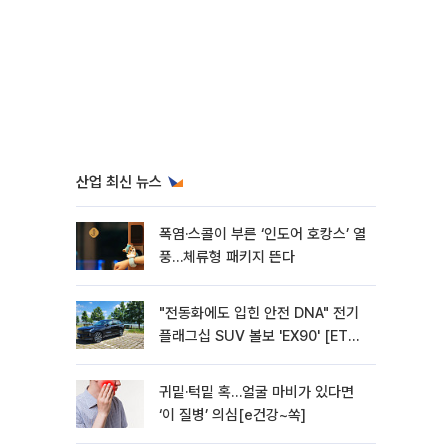
산업 최신 뉴스
폭염·스콜이 부른 ‘인도어 호캉스’ 열
풍…체류형 패키지 뜬다
"전동화에도 입힌 안전 DNA" 전기
플래그십 SUV 볼보 'EX90' [ET의
모빌리티]
귀밑·턱밑 혹…얼굴 마비가 있다면
‘이 질병’ 의심[e건강~쏙]