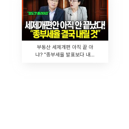
부동산 세제개편 아직 끝 아
냐? "종부세율 발표보다 내릴
것" 장기거주·양도세 전망 I 집
땅지성 I 김인만, 진미윤