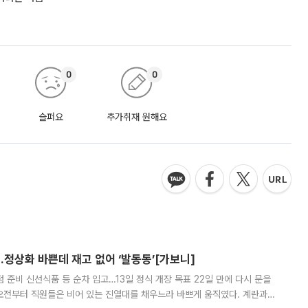
0
0
슬퍼요
추가취재 원해요
…정상화 바쁜데 재고 없어 ‘발동동’[가보니]
준비 신선식품 등 순차 입고…13일 정식 개장 목표 22일 만에 다시 문을
오전부터 직원들은 비어 있는 진열대를 채우느라 바쁘게 움직였다. 계란과