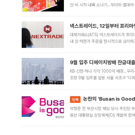
안 비 시작·내륙 소나기…무더위·열대야 
에서도 40도를 웃도는 기온이 관측됐다
의 극심한
넥스트레이드, 12일부터 프리마
대체거래소(ATS) 넥스트레이드가 프리
내 상·하한가 주문을 한시적으로 금지하
가 체결 사례와 관련해 설명자료를 내고
9월 입주 디에이치방배 잔금대출
KB·신한·하나 각각 1000억 배정…우
조정 9월 입주를 앞둔 서울 서초구 ‘디
은행과 NH농협은행도 대출 취급을 검토
민은행
논란의 'Busan is Go
단독
박형준 전 부산시장 재임 당시 추진된 부산
용산 대통령실 상징체계(CI) 개발에 참
도시브랜드 사업이 공개 이후 시민 공감