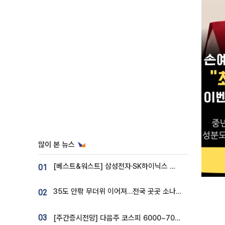
많이 본 뉴스
[베스트&워스트] 삼성전자·SK하이닉스 밀린 한 주…상상인증권은 85% 급등
01
35도 안팎 무더위 이어져…전국 곳곳 소나기 [오늘 날씨]
02
03
[주간증시전망] 다음주 코스피 6000~7000⋯“外人 수급은 정책이 변수”