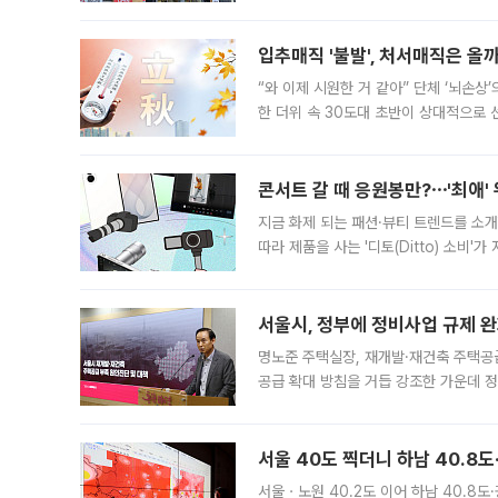
우유, 과일 같은 신선식품이 차근차근 자
입추매직 '불발', 처서매직은 올
“와 이제 시원한 거 같아” 단체 ‘뇌손상
한 더위 속 30도대 초반이 상대적으로
지역에 있었습니다. 7월 말에는 서풍과
콘서트 갈 때 응원봉만?⋯'최애'
지금 화제 되는 패션·뷰티 트렌드를 소개
따라 제품을 사는 '디토(Ditto) 소비
어디일까요? 아이돌 콘서트 시작을 기다
서울시, 정부에 정비사업 규제 완화
명노준 주택실장, 재개발·재건축 주택공
공급 확대 방침을 거듭 강조한 가운데 정
면 반박하고 나섰다. 명노준 서울시 주택
서울 40도 찍더니 하남 40.8도
서울ㆍ노원 40.2도 이어 하남 40.8도