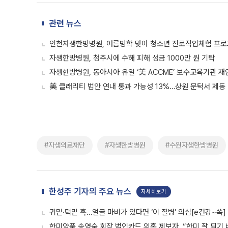
관련 뉴스
인천자생한방병원, 여름방학 맞아 청소년 진로직업체험 프로
자생한방병원, 청주시에 수해 피해 성금 1000만 원 기탁
자생한방병원, 동아시아 유일 ‘美 ACCME’ 보수교육기관 재
美 클래리티 법안 연내 통과 가능성 13%…상원 문턱서 제동
#자생의료재단
#자생한방병원
#수원자생한방병원
한성주 기자의 주요 뉴스
자세히보기
귀밑·턱밑 혹…얼굴 마비가 있다면 ‘이 질병’ 의심[e건강~쏙]
한미약품 송영숙 회장 법인카드 의혹 제보자, “한미 잘 되기 