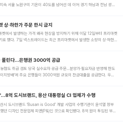
지속 서울 노원구의 기온이 40도를 넘어선 데 이어 경기 하남과 전남 광양
. 전국 대부분 지역에 폭염특보가 내려진 가운데 곳곳에서 39~40도 안팎
켓 상·하한가 주문 한시 금지
마켓에서 발생하는 가격 왜곡 현상을 방지하기 위해 이달 12일부터 프리마켓
기로 했다. 7일 넥스트레이드는 최근 프리마켓에서 발생한 소량의 상·하한
, 주문 오류로 인한 가격 급등락을 최소화하기 위한 비상 대응방안을 발표
 풀린다…은행권 3000억 공급
리·농협도 취급 검토 당국 실수요자 공급 주문…분양가·필요자금 반영해 한도
에이치방배’에 주요 은행들이 3000억원 규모의 잔금대출을 공급한다. 우리
하고 있어 향후 공급 규모가 늘어날 전망이다. 7일 금융권에 따르면 KB국
od'…8억 도시브랜드, 용산 대통령실 CI 업체가 수행
시 도시브랜드 ‘Busan is Good’ 개발 사업의 수행기관이 윤석열 정부
여했던 디자인 전문업체 피앤(P&)인 것으로 확인됐다. 8억 원이 투입된 부산
 부족과 디자인 정체성 논란에 휩싸였던 만큼, 사업 선정 과정과 결과물에