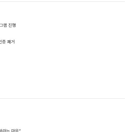
그램 진행
인증 쾌거
바라는 마음”