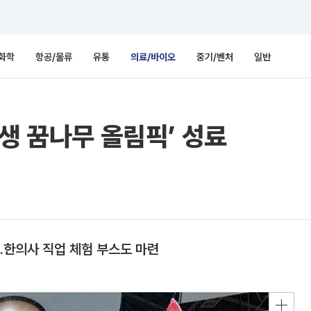
화학
항공/물류
유통
의료/바이오
중기/벤처
일반
자생 꿈나무 올림픽’ 성료
…한의사 직업 체험 부스도 마련