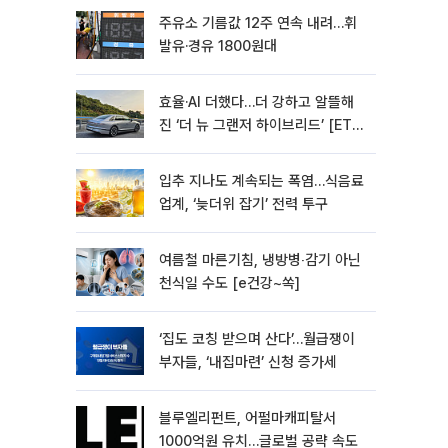
주유소 기름값 12주 연속 내려…휘
발유·경유 1800원대
효율·AI 더했다…더 강하고 알뜰해
진 ‘더 뉴 그랜저 하이브리드’ [ET의
모빌리티]
입추 지나도 계속되는 폭염…식음료
업계, ‘늦더위 잡기’ 전력 투구
여름철 마른기침, 냉방병‧감기 아닌
천식일 수도 [e건강~쏙]
‘집도 코칭 받으며 산다’…월급쟁이
부자들, ‘내집마련’ 신청 증가세
블루엘리펀트, 어펄마캐피탈서
1000억원 유치…글로벌 공략 속도