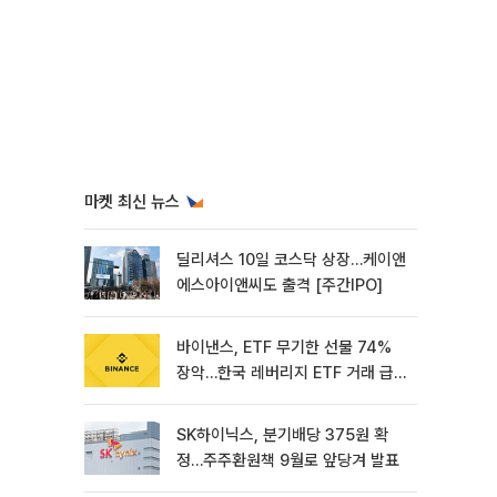
마켓 최신 뉴스
딜리셔스 10일 코스닥 상장…케이앤
에스아이앤씨도 출격 [주간IPO]
바이낸스, ETF 무기한 선물 74%
장악…한국 레버리지 ETF 거래 급
증 [e가상자산]
SK하이닉스, 분기배당 375원 확
정…주주환원책 9월로 앞당겨 발표