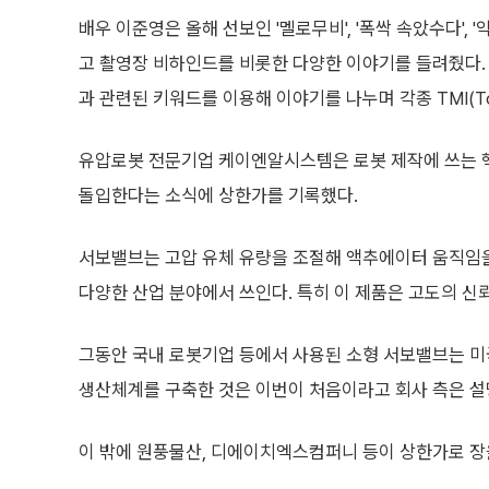
배우 이준영은 올해 선보인 '멜로무비', '폭싹 속았수다', '약
고 촬영장 비하인드를 비롯한 다양한 이야기를 들려줬다. 
과 관련된 키워드를 이용해 이야기를 나누며 각종 TMI(Too 
유압로봇 전문기업 케이엔알시스템은 로봇 제작에 쓰는 핵
돌입한다는 소식에 상한가를 기록했다.
서보밸브는 고압 유체 유량을 조절해 액추에이터 움직임을
다양한 산업 분야에서 쓰인다. 특히 이 제품은 고도의 신
그동안 국내 로봇기업 등에서 사용된 소형 서보밸브는 미국
생산체계를 구축한 것은 이번이 처음이라고 회사 측은 설
이 밖에 원풍물산, 디에이치엑스컴퍼니 등이 상한가로 장