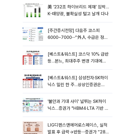
美 ‘232조 하이브리드 제재’ 임박…
K-태양광, 불확실성 털고 날개 다나
[주간증시전망] 다음주 코스피
6000~7000⋯“外人 수급은 정책
이 변수”
[베스트&워스트] 코스닥 10% 급반
등…본느, 최대주주 변경 기대에
270% 폭등
[베스트&워스트] 삼성전자·SK하이
닉스 밀린 한 주…상상인증권은
85% 급등
'불안과 기대 사이' 널뛰는 SK하이
닉스…증권가 "HBM4·LTA 기반 펀
터멘털 견고"
LIG디펜스앤에어로스페이스, 실적
발표 후 급락→반등⋯증권가 “28년