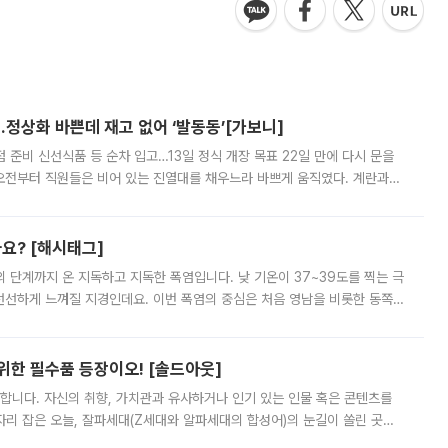
…정상화 바쁜데 재고 없어 ‘발동동’[가보니]
준비 신선식품 등 순차 입고…13일 정식 개장 목표 22일 만에 다시 문을
오전부터 직원들은 비어 있는 진열대를 채우느라 바쁘게 움직였다. 계란과
리를 잡기 시작했지만, 매장 곳곳엔 여전히 텅 빈 매대가 먼저 눈에 들어왔
까요? [해시태그]
’의 단계까지 온 지독하고 지독한 폭염입니다. 낮 기온이 37~39도를 찍는 극
 선선하게 느껴질 지경인데요. 이번 폭염의 중심은 처음 영남을 비롯한 동쪽
 북서풍이 산맥을 넘어 영남 쪽으로 내려오면서 뜨겁고 건조해졌는데요.
 위한 필수품 등장이오! [솔드아웃]
합니다. 자신의 취향, 가치관과 유사하거나 인기 있는 인물 혹은 콘텐츠를
'가 자리 잡은 오늘, 잘파세대(Z세대와 알파세대의 합성어)의 눈길이 쏠린 곳은
리는 공연장. 응원봉만큼이나 눈에 띄는 게 있습니다. 공연이 시작되기