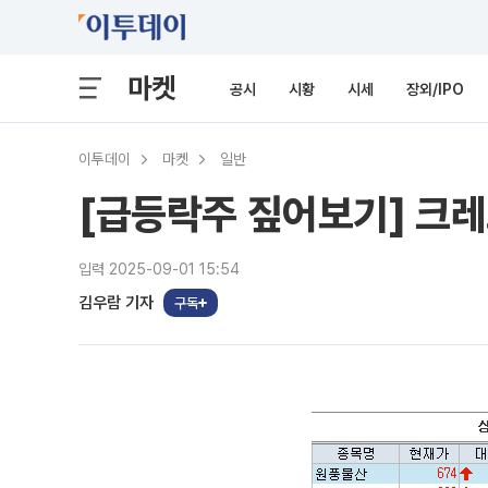
마켓
공시
시황
시세
장외/IPO
이투데이
마켓
일반
[급등락주 짚어보기] 크
입력 2025-09-01 15:54
김우람 기자
구독