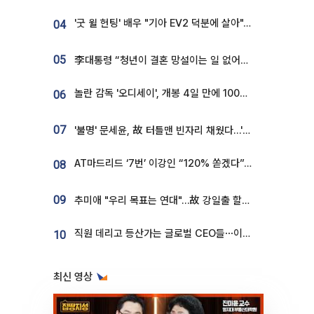
'굿 윌 헌팅' 배우 "기아 EV2 덕분에 살아"…교통사고 후 안전성 극찬
04
05
李대통령 “청년이 결혼 망설이는 일 없어야...제도상 불이익 조사”
놀란 감독 '오디세이', 개봉 4일 만에 100만 돌파⋯'왕사남' 보다 빠르다
06
07
'불명' 문세윤, 故 터틀맨 빈자리 채웠다…'거북이' 눈물의 최종 우승
AT마드리드 ‘7번’ 이강인 “120% 쏟겠다”⋯시메오네 감독 “필요한 선수”
08
09
추미애 "우리 목표는 연대"…故 강일출 할머니 흉상 제막
직원 데리고 등산가는 글로벌 CEO들⋯이유 있었네
10
최신 영상