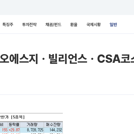
특징주
투자전략
채권/펀드
환율
국제시황
일반
레오에스지ㆍ빌리언스ㆍCSA코