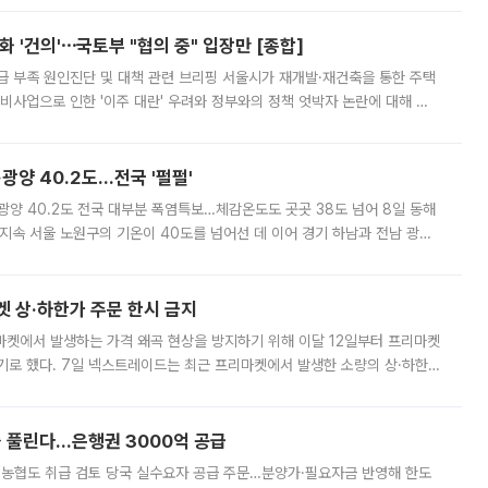
 '건의'⋯국토부 "협의 중" 입장만 [종합]
급 부족 원인진단 및 대책 관련 브리핑 서울시가 재개발·재건축을 통한 주택
비사업으로 인한 '이주 대란' 우려와 정부와의 정책 엇박자 논란에 대해 정
실장은 2031년까지 31만 가구 착공 목표에 차질이 없다는 입장이나,
·광양 40.2도…전국 '펄펄'
·광양 40.2도 전국 대부분 폭염특보…체감온도도 곳곳 38도 넘어 8일 동해
지속 서울 노원구의 기온이 40도를 넘어선 데 이어 경기 하남과 전남 광양
. 전국 대부분 지역에 폭염특보가 내려진 가운데 곳곳에서 39~40도 안팎
켓 상·하한가 주문 한시 금지
마켓에서 발생하는 가격 왜곡 현상을 방지하기 위해 이달 12일부터 프리마켓
기로 했다. 7일 넥스트레이드는 최근 프리마켓에서 발생한 소량의 상·하한
, 주문 오류로 인한 가격 급등락을 최소화하기 위한 비상 대응방안을 발표
 풀린다…은행권 3000억 공급
리·농협도 취급 검토 당국 실수요자 공급 주문…분양가·필요자금 반영해 한도