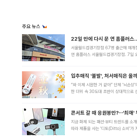
주요 뉴스
22일 만에 다시 문 연 홈플러스
서울월드컵경기장점 67명 출근해 재개점 
연 홈플러스 서울월드컵경기장점. 7일 
우유, 과일 같은 신선식품이 차근차근 자
입추매직 '불발', 처서매직은 올
“와 이제 시원한 거 같아” 단체 ‘뇌손상
한 더위 속 30도대 초반이 상대적으로
지역에 있었습니다. 7월 말에는 서풍과
콘서트 갈 때 응원봉만?⋯'최애'
지금 화제 되는 패션·뷰티 트렌드를 소개
따라 제품을 사는 '디토(Ditto) 소비
어디일까요? 아이돌 콘서트 시작을 기다