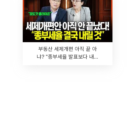
부동산 세제개편 아직 끝 아
냐? "종부세율 발표보다 내릴
것" 장기거주·양도세 전망 I 집
땅지성 I 김인만, 진미윤