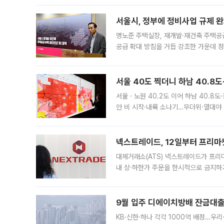
서울시, 정부에 정비사업 규제 완화
명노준 주택실장, 재개발·재건축 주택공
공급 확대 방침을 거듭 강조한 가운데 정
면 반박하고 나섰다. 명노준 서울시 주택
서울 40도 찍더니 하남 40.8도
서울ㆍ노원 40.2도 이어 하남 40.8도
안 비 시작·내륙 소나기…무더위·열대야 
에서도 40도를 웃도는 기온이 관측됐다
의 극심한
넥스트레이드, 12일부터 프리마
대체거래소(ATS) 넥스트레이드가 프리
내 상·하한가 주문을 한시적으로 금지하
가 체결 사례와 관련해 설명자료를 내고
9월 입주 디에이치방배 잔금대출
KB·신한·하나 각각 1000억 배정…우