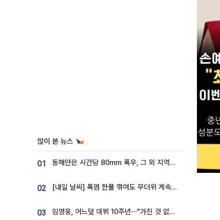
많이 본 뉴스
동해안은 시간당 80㎜ 폭우, 그 외 지역은 폭염…‘극과 극 날씨’
01
[내일 날씨] 폭염 한풀 꺾여도 무더위 계속⋯동해안 이틀 연속 비
02
임영웅, 어느덧 데뷔 10주년⋯"가진 것 없던 시절, 내 앞엔 20명의 팬뿐"
03