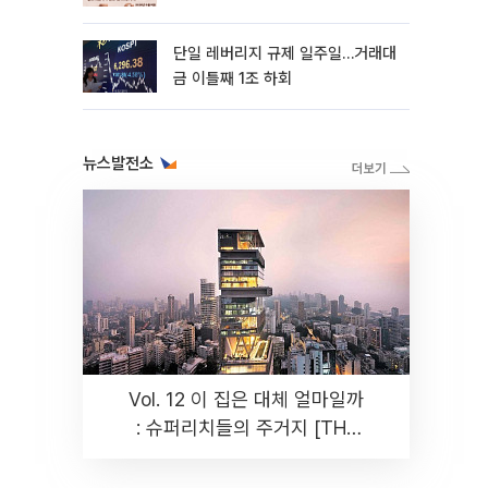
까지 튼튼”
단일 레버리지 규제 일주일…거래대
금 이틀째 1조 하회
뉴스발전소
Vol. 12 이 집은 대체 얼마일까
: 슈퍼리치들의 주거지 [THE
RARE]