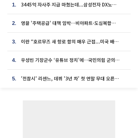
3445억 자사주 지급 마쳤는데...삼성전자 DX노조, 뒤늦은 '떼쓰기 집회'
1.
영끌 '주택공급' 대책 임박⋯비아파트·도심복합까지 총동원
2.
이란 “호르무즈 새 항로 합의 매우 근접...미국 배상 먼저”
3.
우성빈 기장군수 ‘유튜브 정치’에…국민의힘 군의원들 집단 반발
4.
'전참시' 리센느, 데뷔 '3년 차' 첫 연말 무대 오른다⋯"그동안 섭외 안 와"
5.