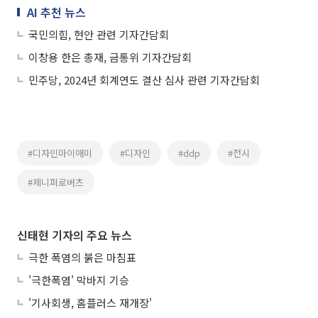
AI 추천 뉴스
국민의힘, 현안 관련 기자간담회
이창용 한은 총재, 금통위 기자간담회
민주당, 2024년 회계연도 결산 심사 관련 기자간담회
#디자인마이애미
#디자인
#ddp
#전시
#제니퍼로버츠
신태현 기자의 주요 뉴스
극한 폭염의 붉은 마침표
'극한폭염' 막바지 기승
'기사회생, 홈플러스 재개장'