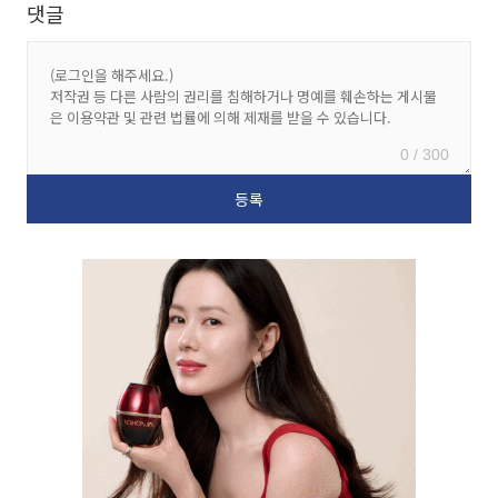
댓글
0 / 300