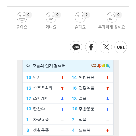
0
0
0
0
좋아요
화나요
슬퍼요
추가취재 원해요