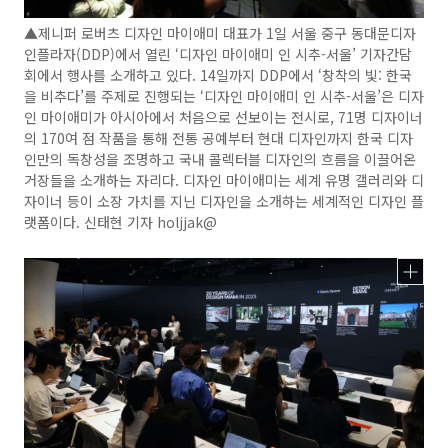
▲제니퍼 로버츠 디자인 마이애미 대표가 1일 서울 중구 동대문디자
인플라자(DDP)에서 열린 ‘디자인 마이애미 인 시추-서울’ 기자간담
회에서 행사를 소개하고 있다. 14일까지 DDP에서 ‘창착의 빛: 한국
을 비추다’를 주제로 진행되는 ‘디자인 마이애미 인 시추-서울’은 디자
인 마이애미가 아시아에서 처음으로 선보이는 전시로, 71명 디자이너
의 170여 점 작품을 통해 전통 공예부터 현대 디자인까지 한국 디자
인만의 독창성을 조명하고 국내 콜렉터블 디자인의 흐름을 이끌어온
거장들을 소개하는 자리다. 디자인 마이애미는 세계 유명 갤러리와 디
자이너 등이 소장 가치를 지닌 디자인을 소개하는 세계적인 디자인 플
랫폼이다. 신태현 기자 holjjak@