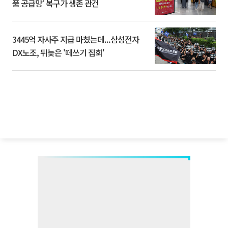
품 공급망’ 복구가 생존 관건
3445억 자사주 지급 마쳤는데...삼성전자
DX노조, 뒤늦은 '떼쓰기 집회'