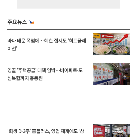
주요뉴스
바다 태운 폭염에…회 한 접시도 ‘히트플레
이션’
영끌 '주택공급' 대책 임박⋯비아파트·도
심복합까지 총동원
‘회생 D-3주’ 홈플러스, 영업 재개에도 ‘상