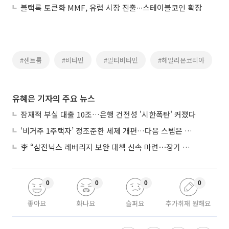
블랙록 토큰화 MMF, 유럽 시장 진출∙∙∙스테이블코인 확장
#센트룸
#비타민
#멀티비타민
#헤일리온코리아
유혜은 기자의 주요 뉴스
잠재적 부실 대출 10조…은행 건전성 '시한폭탄' 커졌다
‘비거주 1주택자’ 정조준한 세제 개편…다음 스텝은 금융 대책
李 “삼전닉스 레버리지 보완 대책 신속 마련⋯장기 채무 과감히 탕감”
0
0
0
0
좋아요
화나요
슬퍼요
추가취재 원해요