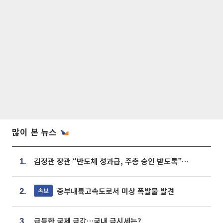
많이 본 뉴스
김정관 장관 “반도체 성과급, 주총 승인 받도록”…상법·자본시장법 개정 시사
1.
중부내륙고속도로서 미상 폭발물 발견
속보
2.
급등한 국제 금값…국내 금시세는?
3.