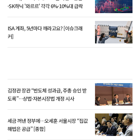
·SK하닉 '와르르' 각각 6%·10%대 급락
ISA 계좌, 5년마다 깨라고요? [이슈크래
커]
김정관 장관 “반도체 성과급, 주총 승인 받
도록”…상법·자본시장법 개정 시사
세금 꺼낸 정부에…오세훈 서울시장 “집값
해법은 공급” [종합]