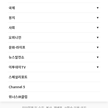
국제
정치
사회
오피니언
문화·라이프
뉴스발전소
이투데이TV
스페셜리포트
Channel 5
위너스IR클럽
무단전재 및 수집, 복사, 재배포, AI학습 이용 금지