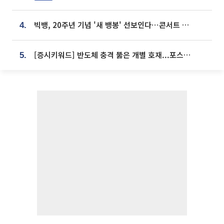
빅뱅, 20주년 기념 '새 뱅봉' 선보인다⋯콘서트 앞두고 팝업 개최
4.
[증시키워드] 반도체 충격 뚫은 개별 호재...포스코퓨처엠·에코프로·한화솔루션 '눈길'
5.