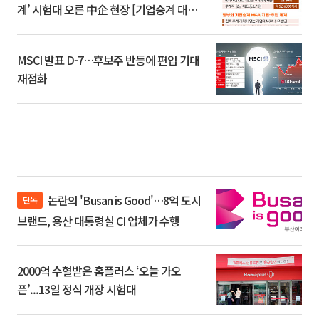
계’ 시험대 오른 中企 현장 [기업승계 대전
환]
MSCI 발표 D-7…후보주 반등에 편입 기대
재점화
논란의 'Busan is Good'…8억 도시
단독
브랜드, 용산 대통령실 CI 업체가 수행
2000억 수혈받은 홈플러스 ‘오늘 가오
픈’...13일 정식 개장 시험대