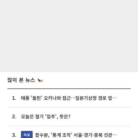
많이 본 뉴스
태풍 '돌핀' 오키나와 접근…일본기상청 경로 업데이트
1.
오늘은 절기 '입추', 뜻은?
2.
합수본, '통계 조작' 서울·경기·충북 선관위 등 추가 압수수색
속보
3.