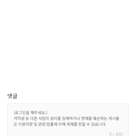
댓글
0 / 300