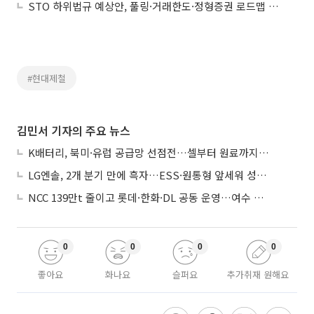
STO 하위법규 예상안, 풀링·거래한도·정형증권 로드맵 제시
#현대제철
김민서 기자의 주요 뉴스
K배터리, 북미·유럽 공급망 선점전…셀부터 원료까지 현지화
LG엔솔, 2개 분기 만에 흑자…ESS·원통형 앞세워 성장 가속
NCC 139만t 줄이고 롯데·한화·DL 공동 운영…여수 1호 본궤도
0
0
0
0
좋아요
화나요
슬퍼요
추가취재 원해요