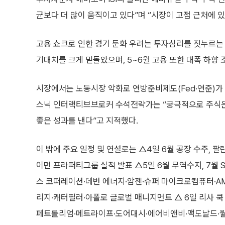
균보다 더 많이 움직이고 있다”며 “시장이 고점 근처에 
고용 쇼크로 인한 경기 둔화 우려는 투자심리를 짓누르는 
기대치를 크게 밑돌았으며, 5~6월 고용 또한 대폭 하향 조
시장에서는 노동시장 악화로 연방준비제도(Fed·연준)가 
스닉 인터랙티브브로커 수석전략가는 “궁극적으로 주식은
좋은 성과를 낸다”고 지적했다.
이 밖에 주요 일정 및 연설로는 △4일 6월 공장 수주,
이먼 프라퍼티그룹 실적 발표 △5일 6월 무역수지, 7월 S&
스 코퍼레이션·데번 에너지·암젠·슈퍼 마이크로컴퓨터·A
리지·캐터필러·아폴로 글로벌 매니지먼트 △ 6일 리사 쿡
페트롤리엄·메트라이프·도어대시·에어비앤비·맥도날드·월트