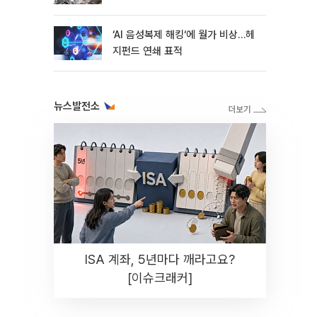
지연
‘AI 음성복제 해킹‘에 월가 비상…헤
지펀드 연쇄 표적
뉴스발전소
ISA 계좌, 5년마다 깨라고요?
[이슈크래커]