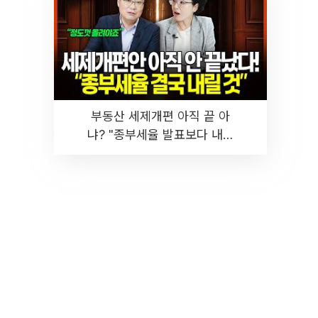
부동산 세제개편 아직 끝 아
냐? "종부세율 발표보다 내릴
것" 장기거주·양도세 전망 I 집
땅지성 I 김인만, 진미윤