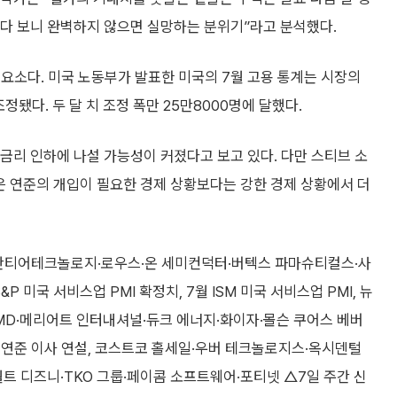
있다 보니 완벽하지 않으면 실망하는 분위기”라고 분석했다.
요소다. 미국 노동부가 발표한 미국의 7월 고용 통계는 시장의
정됐다. 두 달 치 조정 폭만 25만8000명에 달했다.
금리 인하에 나설 가능성이 커졌다고 보고 있다. 다만 스티브 소
 연준의 개입이 필요한 경제 상황보다는 강한 경제 상황에서 더
 팔란티어테크놀로지·로우스·온 세미컨덕터·버텍스 파마슈티컬스·사
P 미국 서비스업 PMI 확정치, 7월 ISM 미국 서비스업 PMI, 뉴
MD·메리어트 인터내셔널·듀크 에너지·화이자·몰슨 쿠어스 베버
 연준 이사 연설, 코스트코 홀세일·우버 테크놀로지스·옥시덴털
 디즈니·TKO 그룹·페이콤 소프트웨어·포티넷 △7일 주간 신