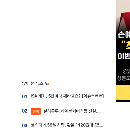
많이 본 뉴스
ISA 계좌, 5년마다 깨라고요? [이슈크래커]
01
02
실리콘투, 라이브커머스팀 신설…K뷰티 ‘글로벌 판매망’ 확대[K뷰티 라방戰]
단독
코스피 4.58% 하락, 환율 1420원대 [포토]
03