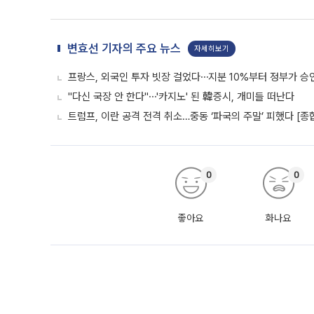
변효선 기자의 주요 뉴스
자세히보기
프랑스, 외국인 투자 빗장 걸었다⋯지분 10%부터 정부가 승
"다신 국장 안 한다"⋯'카지노' 된 韓증시, 개미들 떠난다
트럼프, 이란 공격 전격 취소…중동 ‘파국의 주말’ 피했다 [종
0
0
좋아요
화나요