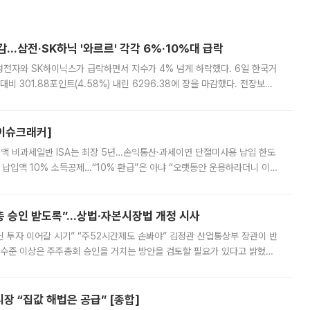
감…삼전·SK하닉 '와르르' 각각 6%·10%대 급락
삼성전자와 SK하이닉스가 급락하면서 지수가 4% 넘게 하락했다. 6일 한국거
비 301.88포인트(4.58%) 내린 6296.38에 장을 마감했다. 전장보다
스피는 장중 한때 6550.94까지 오르기도 했으나 6238.32까지 밀리기도 했
[이슈크래커]
 전액 비과세일반 ISA는 최장 5년…손익통산·과세이연 단절미사용 납입 한도
납입액 10% 소득공제…“10% 환급”은 아냐 “오랫동안 운용하라더니 이제
 ‘만능 절세 통장’으로 불리는 개인종합자산관리계좌(ISA)가 두 갈래로 개
주총 승인 받도록”…상법·자본시장법 개정 시사
닌 투자 이어갈 시기” “주52시간제도 손봐야” 김정관 산업통상부 장관이 반
 수준 이상은 주주총회 승인을 거치는 방안을 검토할 필요가 있다고 밝혔다.
배구조와 주주권 강화 논의가 이어지는 가운데, 핵심 연구인력에 대한
 “집값 해법은 공급” [종합]