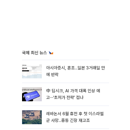
국제 최신 뉴스
아시아증시, 혼조...일본 3거래일 만
에 반락
中 딥시크, AI 가격 대폭 인상 예
고⋯‘초저가 전략’ 접나
레바논서 6월 휴전 후 첫 이스라엘
군 사망...중동 긴장 재고조