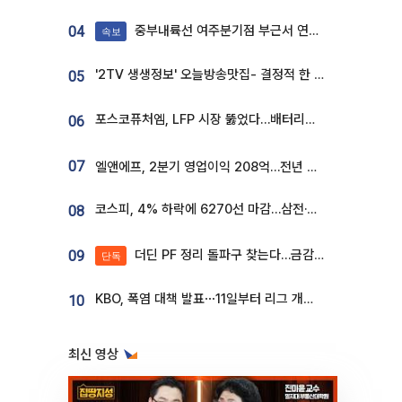
중부내륙선 여주분기점 부근서 연이은 추돌사고 발생
04
속보
'2TV 생생정보' 오늘방송맛집- 결정적 한 수, 3종 메밀면! 메밀 소바 맛집 '의○○○○'
05
포스코퓨처엠, LFP 시장 뚫었다…배터리사와 대규모 장기 공급 합의
06
07
엘앤에프, 2분기 영업이익 208억…전년 比 흑자전환
코스피, 4% 하락에 6270선 마감…삼전·SK하닉 '와르르' 각각 6%·10%대 급락
08
더딘 PF 정리 돌파구 찾는다…금감원, 1년 반 만에 매각설명회 재개
09
단독
KBO, 폭염 대책 발표⋯11일부터 리그 개시ㆍ경기 오후 7시 시작
10
최신 영상