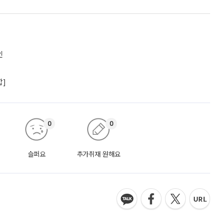
인
합]
0
0
슬퍼요
추가취재 원해요