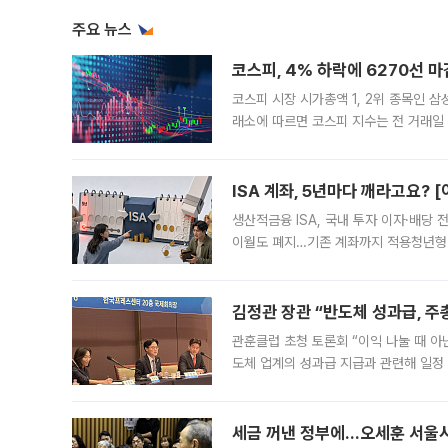
주요 뉴스
코스피, 4% 하락에 6270선 마
코스피 시장 시가총액 1, 2위 종목인 
래소에 따르면 코스피 지수는 전 거래일 대
1.81% 내린 6478.75에 출발한 코
다. 이날 오전
ISA 계좌, 5년마다 깨라고요? 
생산적금융 ISA, 국내 투자 이자·배당
이월도 폐지…기존 계좌까지 적용청년형 
는 5년마다 계좌를 해지하라는 건가요?”
편을
김정관 장관 “반도체 성과급, 
관훈클럽 초청 토론회 “이익 나눌 때 아
도체 업계의 성과급 지급과 관련해 일정
최근 상법·자본시장법 개정으로 기업 지
세금 꺼낸 정부에…오세훈 서울시장