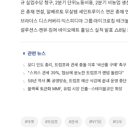
규 실업수당 청구, 2분기 단위노동비용, 2분기 비농업 생산
은 총재 연설, 알베르토 무살렘 세인트루이스 연은 총재 
브라더스 디스커버리·익스피디아 그룹·마이크로칩 테크놀
설루션스·켄뷰·짐머 바이오메트 홀딩스 실적 발표 △8일 
관련 뉴스
모디 인도 총리, 트럼프와 관세 충돌 이후 ‘국산품 구매’ 촉구
“스위스 관세 39%, 협상에 분노한 트럼프가 랜덤 돌렸다”
58년 역사 美 공영방송, 트럼프 예산 삭감에 끝내 운영 중단
블랙록 토큰화 MMF, 유럽 시장 진출∙∙∙스테이블코인 확장
#마켓
#트럼프
#관세
#NYSE
#다우