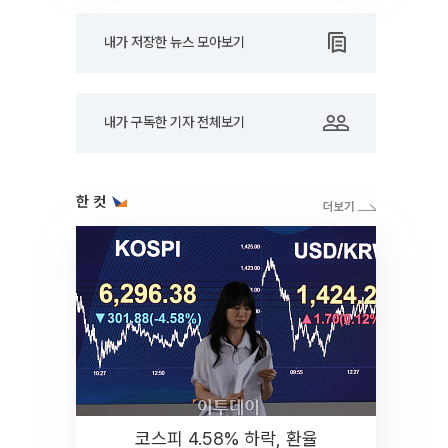
내가 저장한 뉴스 모아보기
내가 구독한 기자 전체보기
한 컷
코스피 4.58% 하락, 환율