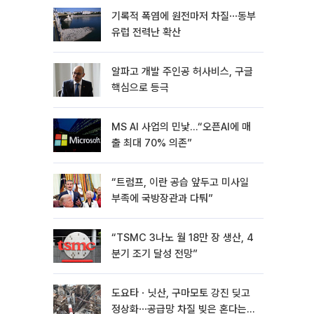
기록적 폭염에 원전마저 차질⋯동부
유럽 전력난 확산
알파고 개발 주인공 허사비스, 구글
핵심으로 등극
MS AI 사업의 민낯…“오픈AI에 매
출 최대 70% 의존”
“트럼프, 이란 공습 앞두고 미사일
부족에 국방장관과 다퉈”
“TSMC 3나노 월 18만 장 생산, 4
분기 조기 달성 전망”
도요타ㆍ닛산, 구마모토 강진 딪고
정상화⋯공급망 차질 빚은 혼다는