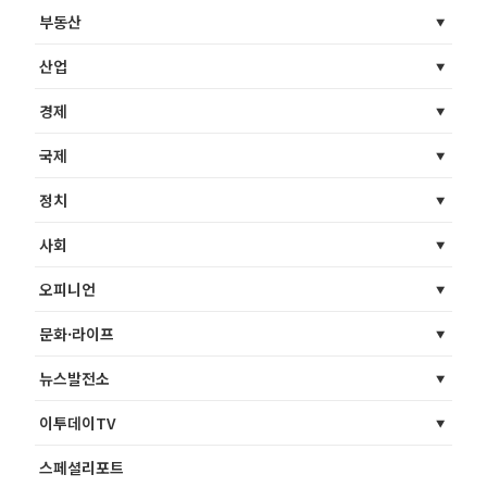
부동산
산업
경제
국제
정치
사회
오피니언
문화·라이프
뉴스발전소
이투데이TV
스페셜리포트