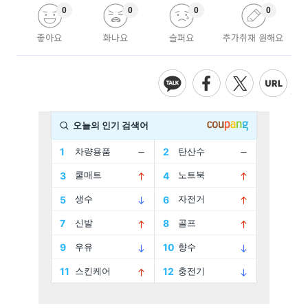
0
0
0
0
좋아요
화나요
슬퍼요
추가취재 원해요