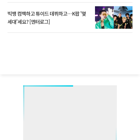
빅뱅 컴백하고 튜이드 데뷔하고⋯K팝 '몇
세대'세요? [엔터로그]