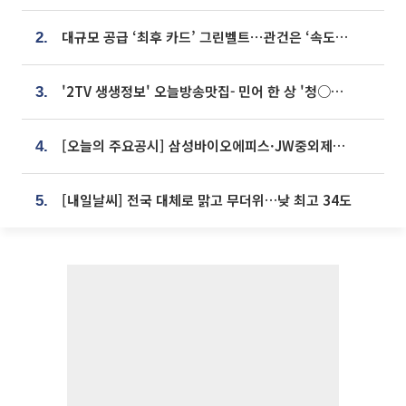
대규모 공급 ‘최후 카드’ 그린벨트⋯관건은 ‘속도’ [주택공급 승부수의 조건]
2.
'2TV 생생정보' 오늘방송맛집- 민어 한 상 '청○○○' vs 전복 한 상 '명○'
3.
[오늘의 주요공시] 삼성바이오에피스·JW중외제약·한미반도체·SK바이오사이언스 등
4.
[내일날씨] 전국 대체로 맑고 무더위…낮 최고 34도
5.