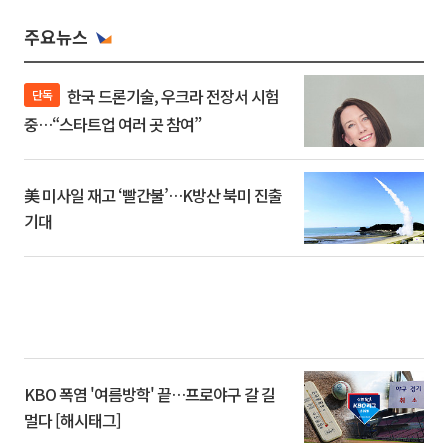
주요뉴스
한국 드론기술, 우크라 전장서 시험
단독
중…“스타트업 여러 곳 참여”
美 미사일 재고 ‘빨간불’…K방산 북미 진출
기대
KBO 폭염 '여름방학' 끝…프로야구 갈 길
멀다 [해시태그]