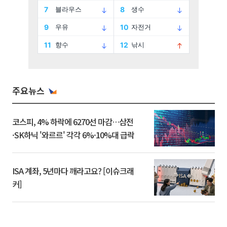
주요뉴스
코스피, 4% 하락에 6270선 마감…삼전
·SK하닉 '와르르' 각각 6%·10%대 급락
ISA 계좌, 5년마다 깨라고요? [이슈크래
커]