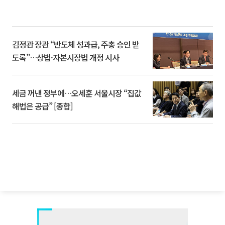
김정관 장관 “반도체 성과급, 주총 승인 받
도록”…상법·자본시장법 개정 시사
세금 꺼낸 정부에…오세훈 서울시장 “집값
해법은 공급” [종합]