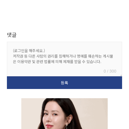
댓글
0 / 300