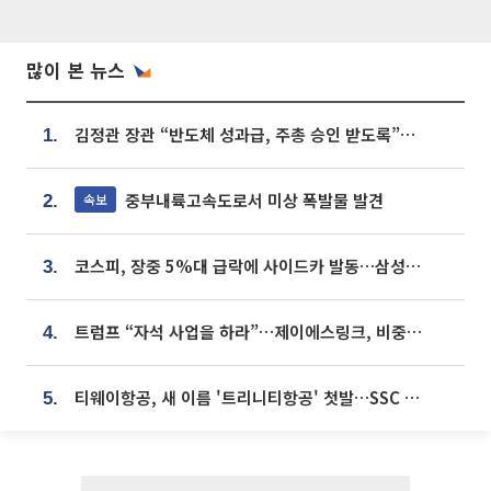
많이 본 뉴스
김정관 장관 “반도체 성과급, 주총 승인 받도록”…상법·자본시장법 개정 시사
1.
중부내륙고속도로서 미상 폭발물 발견
속보
2.
코스피, 장중 5%대 급락에 사이드카 발동…삼성·SK 동반 폭락
3.
트럼프 “자석 사업을 하라”…제이에스링크, 비중국 영구자석 공급망 구축 속도
4.
티웨이항공, 새 이름 '트리니티항공' 첫발…SSC 전략 본격화
5.