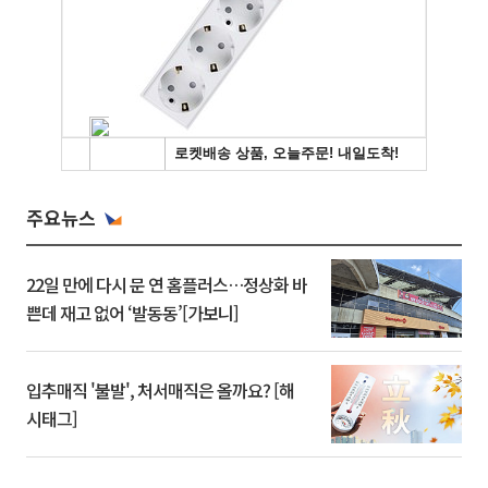
주요뉴스
22일 만에 다시 문 연 홈플러스…정상화 바
쁜데 재고 없어 ‘발동동’[가보니]
입추매직 '불발', 처서매직은 올까요? [해
시태그]