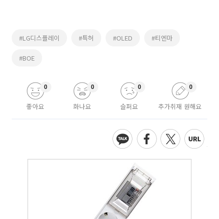
#LG디스플레이
#특허
#OLED
#티엔마
#BOE
0
0
0
0
좋아요
화나요
슬퍼요
추가취재 원해요