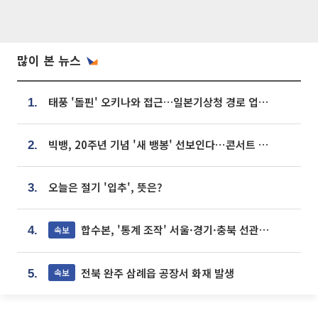
많이 본 뉴스
태풍 '돌핀' 오키나와 접근…일본기상청 경로 업데이트
1.
빅뱅, 20주년 기념 '새 뱅봉' 선보인다⋯콘서트 앞두고 팝업 개최
2.
오늘은 절기 '입추', 뜻은?
3.
합수본, '통계 조작' 서울·경기·충북 선관위 등 추가 압수수색
속보
4.
전북 완주 삼례읍 공장서 화재 발생
속보
5.