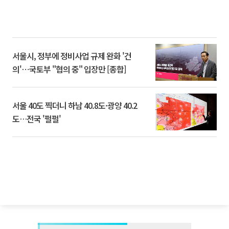
서울시, 정부에 정비사업 규제 완화 '건
의'⋯국토부 "협의 중" 입장만 [종합]
서울 40도 찍더니 하남 40.8도·광양 40.2
도…전국 '펄펄'