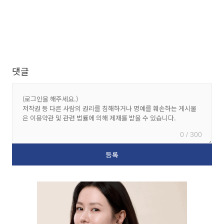
댓글
0 / 300