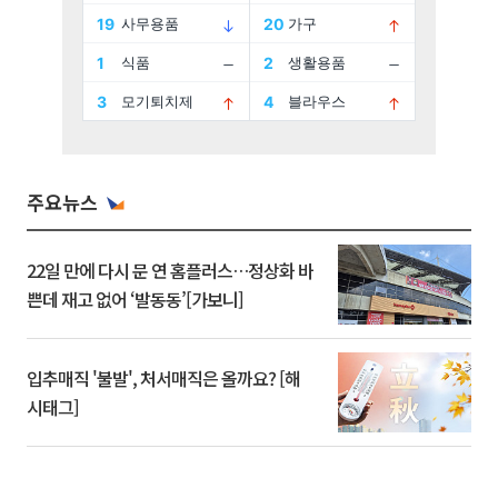
주요뉴스
22일 만에 다시 문 연 홈플러스…정상화 바
쁜데 재고 없어 ‘발동동’[가보니]
입추매직 '불발', 처서매직은 올까요? [해
시태그]