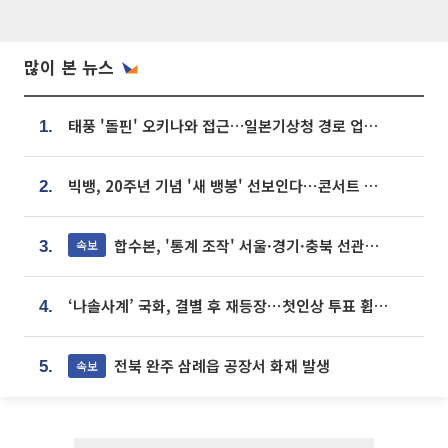
많이 본 뉴스
태풍 '돌핀' 오키나와 접근…일본기상청 경로 업데이트
1.
빅뱅, 20주년 기념 '새 뱅봉' 선보인다⋯콘서트 앞두고 팝업 개최
2.
합수본, '통계 조작' 서울·경기·충북 선관위 등 추가 압수수색
속보
3.
‘나솔사계’ 국화, 결별 후 재등장⋯첫인상 투표 휩쓸고 ‘인기녀’ 등극
4.
전북 완주 삼례읍 공장서 화재 발생
속보
5.