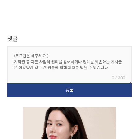
댓글
0 / 300