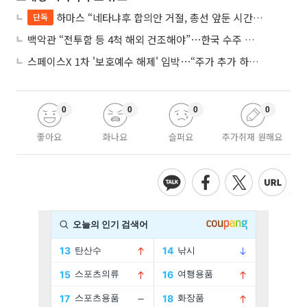
하마스 “네타냐후 합의안 거절, 총선 앞둔 시간 끌기”
단독
백악관 “전투함 등 4척 해외 건조해야”⋯한국 수주 기대
스페이스X 1차 '보호예수 해제' 임박⋯“주가 추가 하락 가능성”
0
0
0
0
좋아요
화나요
슬퍼요
추가취재 원해요