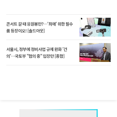
콘서트 갈 때 응원봉만?⋯'최애' 위한 필수
품 등장이오! [솔드아웃]
서울시, 정부에 정비사업 규제 완화 '건
의'⋯국토부 "협의 중" 입장만 [종합]