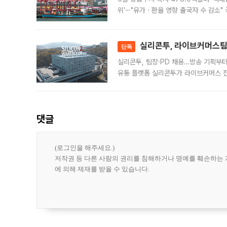
위'⋯"유가ㆍ환율 영향 출국자 수 감소" 
급 수출 호조가 매달 이어지면서 6월 
대 기
실리콘투, 라이브커머스팀 
단독
실리콘투, 팀장·PD 채용…방송 기획부
유통 플랫폼 실리콘투가 라이브커머스 전
나섰다. 국내 화장품을 해외 유통망에 공
댓글