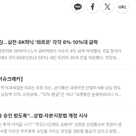
감…삼전·SK하닉 '와르르' 각각 6%·10%대 급락
삼성전자와 SK하이닉스가 급락하면서 지수가 4% 넘게 하락했다. 6일 한국거
비 301.88포인트(4.58%) 내린 6296.38에 장을 마감했다. 전장보다
스피는 장중 한때 6550.94까지 오르기도 했으나 6238.32까지 밀리기도 했
[이슈크래커]
 전액 비과세일반 ISA는 최장 5년…손익통산·과세이연 단절미사용 납입 한도
납입액 10% 소득공제…“10% 환급”은 아냐 “오랫동안 운용하라더니 이제
 ‘만능 절세 통장’으로 불리는 개인종합자산관리계좌(ISA)가 두 갈래로 개
주총 승인 받도록”…상법·자본시장법 개정 시사
닌 투자 이어갈 시기” “주52시간제도 손봐야” 김정관 산업통상부 장관이 반
 수준 이상은 주주총회 승인을 거치는 방안을 검토할 필요가 있다고 밝혔다.