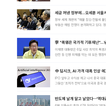
최근 상법·자본시장법 개정으로 기업 지
세금 꺼낸 정부에…오세훈 서울시장
정부 세제 개편에 “매물 잠김·전월세 불
부동산 해법 전쟁이 본격화하고 있다. 
드를 꺼내자 서울시는 전·월세 부담만 
李 "폭염은 국가적 기후재난"…냉
이재명 대통령은 6일 사상 최악의 폭염
안전 등 인명 피해를 막는 데 모든 행
인프라 확충 계획을 내년도 예산안에 반
中 딥시크, AI 가격 대폭 인상 
IPO 앞두고 수익성 제고 나서 중국 대표
그동안 ‘초저가 전략’으로 미국과 중국
가된다. 블룸버그통신에 따르면 딥시크는
반도체 날개 달고 날았다⋯'역대급
6월 상품수지 흑자 478.9억달러 '역대