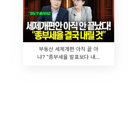
부동산 세제개편 아직 끝 아
냐? "종부세율 발표보다 내릴
것" 장기거주·양도세 전망 I 집
땅지성 I 김인만, 진미윤