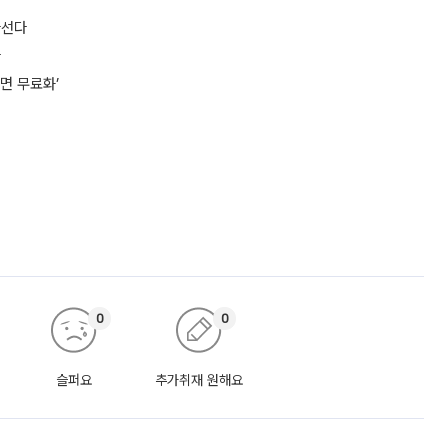
나선다
다
면 무료화’
0
0
슬퍼요
추가취재 원해요