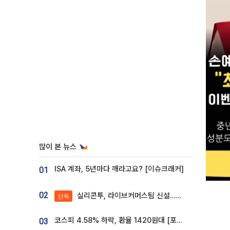
많이 본 뉴스
ISA 계좌, 5년마다 깨라고요? [이슈크래커]
01
02
실리콘투, 라이브커머스팀 신설…K뷰티 ‘글로벌 판매망’ 확대[K뷰티 라방戰]
단독
코스피 4.58% 하락, 환율 1420원대 [포토]
03