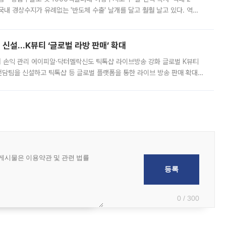
국내 경상수지가 유례없는 '반도체 수출' 날개를 달고 훨훨 날고 있다. 역대
경상수지 뿐 아니라 상반기 경상수지 흑자도 2000억달러에 근접하며 사상 최
신설…K뷰티 ‘글로벌 라방 판매’ 확대
터 손익 관리 에이피알·닥터멜락신도 틱톡샵 라이브방송 강화 글로벌 K뷰티
담팀을 신설하고 틱톡샵 등 글로벌 플랫폼을 통한 라이브 방송 판매 확대에
급하는 데서 한발 더 나아가 방송 기획과 상품 구성, 출연자 섭외, 손익
0 / 300