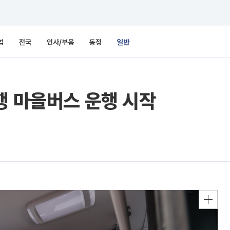
업
전국
인사/부음
동정
일반
행 마을버스 운행 시작