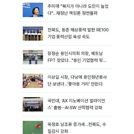
추미애 "복지가 아니라 도민이 늘었
다"…재정난 책임론 정면돌파
전북도, 동촌 해상풍력 발판 RE100
기업·풍력산업 육성 속도
장정순 용인시의회 의장, 베트남
FPT 찾았다…"용인 기업협력 뒷받
침"
이상일 시장, 다낭에 용인청년봉사
단 보낸다…'좋아용 거리' 만든다
국민대, ‘AX 이노베이션 얼라이언
스’ 출범⋯AI·SW 산학협력 강화
옥정호 남조류 증가세…전북도, 수
질감시 강화