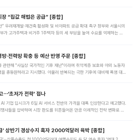
배구조와 주주권 강화 논의가 이어지는 가운데, 핵심 연구인력에 대한
 “집값 해법은 공급” [종합]
안” 우려재개발·재건축 활성화 및 비아파트 공급 확대 촉구 정부와 서울시의
정부가 고가주택과 비거주 1주택자 등의 세 부담을 높여 수요를 억제하는 카
키울 것이라며 세금이 아닌 공급이 근본적인 처방이라고 전면 반박했다.
방·전력망 확충 등 예산 반영 주문 [종합]
과 관련해 "사실상 국가적인 기후 재난"이라며 취약계층 보호와 야외 노동자
정력을 총동원하라고 지시했다. 아울러 반복되는 극한 기후에 대비해 폭염 대응
영하는 방안도 검토하라고 주문했다. 이 대통령은 이날 폭염·가뭄 대
예고⋯‘초저가 전략’ 접나
 AI 기업 딥시크가 6일 AI 서비스 전반의 가격을 대폭 인상한다고 예고했다.
 경쟁사들을 압박하며 시장 판도를 뒤흔들어온 만큼 이례적인 전략 변화로 평
 이날 공지를 통해 구체적인 인상 폭은 공개하지 않았지만 상당한 수
' 상반기 경상수지 흑자 2000억달러 육박 [종합]
급'⋯상품수출도 첫 1000억달러대 여행수지도 두 달 연속 흑자 '역대 2