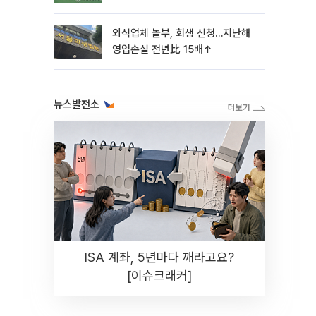
외식업체 놀부, 회생 신청…지난해
영업손실 전년比 15배↑
뉴스발전소
ISA 계좌, 5년마다 깨라고요?
[이슈크래커]