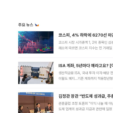
주요 뉴스
코스피, 4% 하락에 6270선 마
코스피 시장 시가총액 1, 2위 종목인 
래소에 따르면 코스피 지수는 전 거래일 대
1.81% 내린 6478.75에 출발한 코
다. 이날 오전
ISA 계좌, 5년마다 깨라고요? 
생산적금융 ISA, 국내 투자 이자·배당
이월도 폐지…기존 계좌까지 적용청년형 
는 5년마다 계좌를 해지하라는 건가요?”
편을
김정관 장관 “반도체 성과급, 
관훈클럽 초청 토론회 “이익 나눌 때 아
도체 업계의 성과급 지급과 관련해 일정