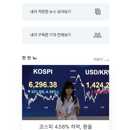
내가 저장한 뉴스 모아보기
내가 구독한 기자 전체보기
한 컷
코스피 4.58% 하락, 환율