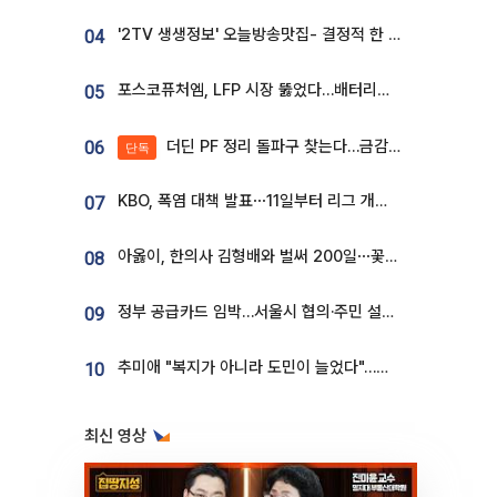
'2TV 생생정보' 오늘방송맛집- 결정적 한 수, 3종 메밀면! 메밀 소바 맛집 '의○○○○'
04
포스코퓨처엠, LFP 시장 뚫었다…배터리사와 대규모 장기 공급 합의
05
더딘 PF 정리 돌파구 찾는다…금감원, 1년 반 만에 매각설명회 재개
06
단독
KBO, 폭염 대책 발표⋯11일부터 리그 개시ㆍ경기 오후 7시 시작
07
아옳이, 한의사 김형배와 벌써 200일⋯꽃다발 들고 "프러포즈 아냐"
08
정부 공급카드 임박…서울시 협의·주민 설득이 성패 가른다 [부동산 해법 전쟁]
09
추미애 "복지가 아니라 도민이 늘었다"…재정난 책임론 정면돌파
10
최신 영상