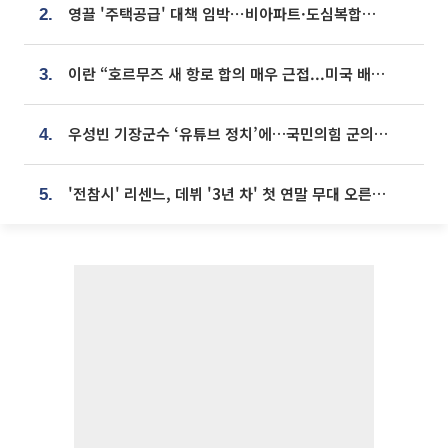
영끌 '주택공급' 대책 임박⋯비아파트·도심복합까지 총동원
2.
이란 “호르무즈 새 항로 합의 매우 근접...미국 배상 먼저”
3.
우성빈 기장군수 ‘유튜브 정치’에…국민의힘 군의원들 집단 반발
4.
'전참시' 리센느, 데뷔 '3년 차' 첫 연말 무대 오른다⋯"그동안 섭외 안 와"
5.