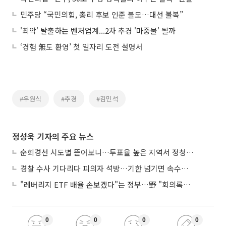
민주당 “국민의힘, 총리 후보 인준 볼모…대선 불복”
'최악' 탈출하는 벤처업계...2차 추경 '마중물' 될까
‘경험 無도 환영’ 첫 일자리 도전 설명서
#우원식
#추경
#김민석
정성욱 기자의 주요 뉴스
순회경선 시도별 뜯어보니…투표율 높은 지역서 정청래 강세
경찰 수사 기다리다 피의자 석방…기한 넘기면 속수무책
"레버리지 ETF 배율 손보겠다"는 정부…野 "회의록부터 내놔야"
0
0
0
0