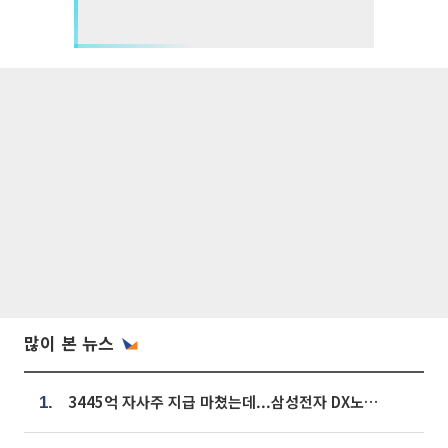
많이 본 뉴스
3445억 자사주 지급 마쳤는데...삼성전자 DX노조, 뒤늦은 '떼쓰기 집회'
1.