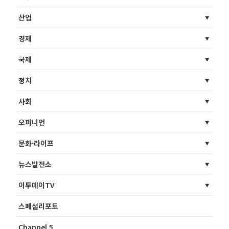
산업
경제
국제
정치
사회
오피니언
문화·라이프
뉴스발전소
이투데이TV
스페셜리포트
Channel 5