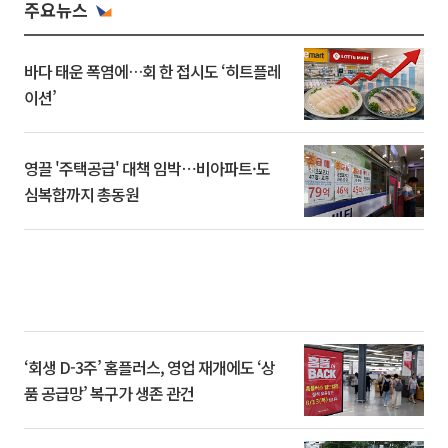
주요뉴스
바다 태운 폭염에…회 한 접시도 ‘히트플레
이션’
영끌 '주택공급' 대책 임박⋯비아파트·도
심복합까지 총동원
‘회생 D-3주’ 홈플러스, 영업 재개에도 ‘상
품 공급망’ 복구가 생존 관건