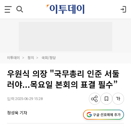
이투데이
정치
국회/정당
우원식 의장 "국무총리 인준 서둘
러야...목요일 본회의 표결 필수”
입력 2025-06-29 15:28
정성욱 기자
구글 선호매체 추가