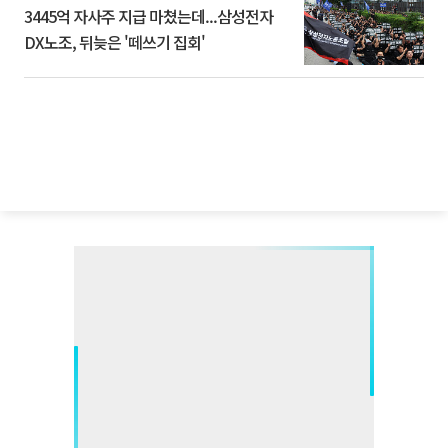
3445억 자사주 지급 마쳤는데...삼성전자
DX노조, 뒤늦은 '떼쓰기 집회'