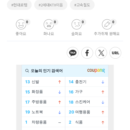
#현대로템
#2세대KTX이음
#고속철도
0
0
0
0
좋아요
화나요
슬퍼요
추가취재 원해요