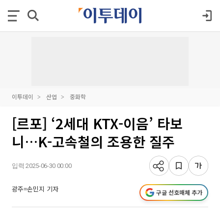
이투데이
산업
중화학
[르포] ‘2세대 KTX-이음’ 타보
니…K-고속철의 조용한 질주
입력 2025-06-30 00:00
광주=손민지 기자
구글 선호매체 추가