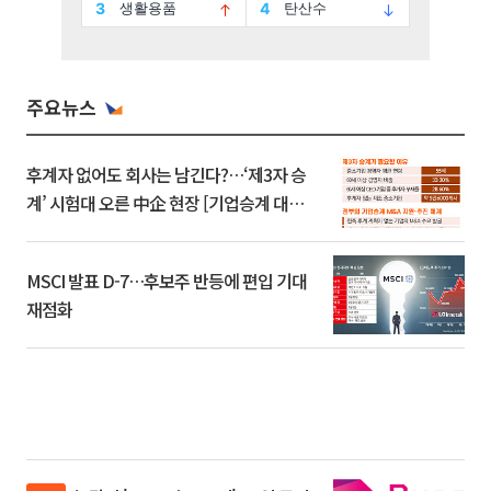
주요뉴스
후계자 없어도 회사는 남긴다?…‘제3자 승
계’ 시험대 오른 中企 현장 [기업승계 대전
환]
MSCI 발표 D-7…후보주 반등에 편입 기대
재점화