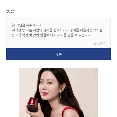
댓글
0 / 300