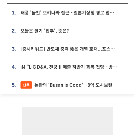
태풍 '돌핀' 오키나와 접근…일본기상청 경로 업데이트
1.
오늘은 절기 '입추', 뜻은?
2.
[증시키워드] 반도체 충격 뚫은 개별 호재...포스코퓨처엠·에코프로·한화솔루션 '눈길'
3.
iM "LIG D&A, 천궁-II 매출 하반기 회복 전망…방산 톱픽 유지"
4.
논란의 'Busan is Good'…8억 도시브랜드, 용산 대통령실 CI 업체가 수행
단독
5.