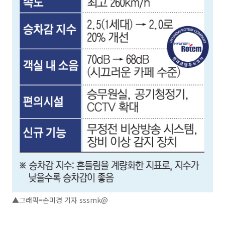
▲그래픽=손미경 기자 sssmk@