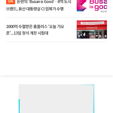
논란의 'Busan is Good'…8억 도시
단독
브랜드, 용산 대통령실 CI 업체가 수행
2000억 수혈받은 홈플러스 ‘오늘 가오
픈’...13일 정식 개장 시험대