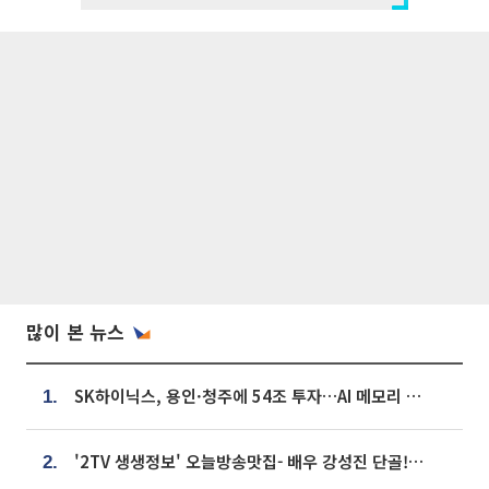
많이 본 뉴스
SK하이닉스, 용인·청주에 54조 투자…AI 메모리 생산기지 키운다
1.
'2TV 생생정보' 오늘방송맛집- 배우 강성진 단골! 쌀국수ㆍ푸팟퐁 커리 맛집 '블○○○'
2.