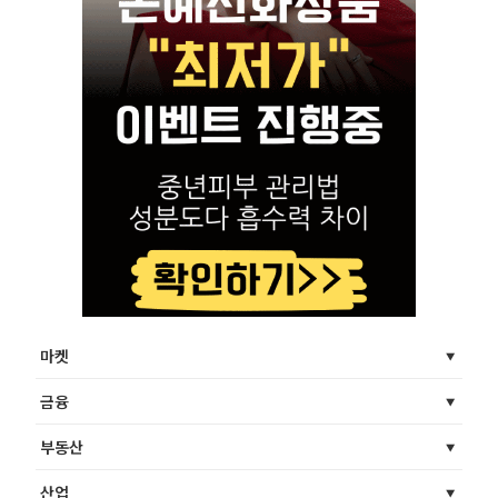
마켓
금융
부동산
산업