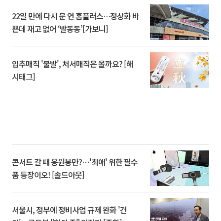
22일 만에 다시 문 연 홈플러스…정상화 바
쁜데 재고 없어 ‘발동동’[가보니]
입추매직 '불발', 처서매직은 올까요? [해
시태그]
콘서트 갈 때 응원봉만?⋯'최애' 위한 필수
품 등장이오! [솔드아웃]
서울시, 정부에 정비사업 규제 완화 '건