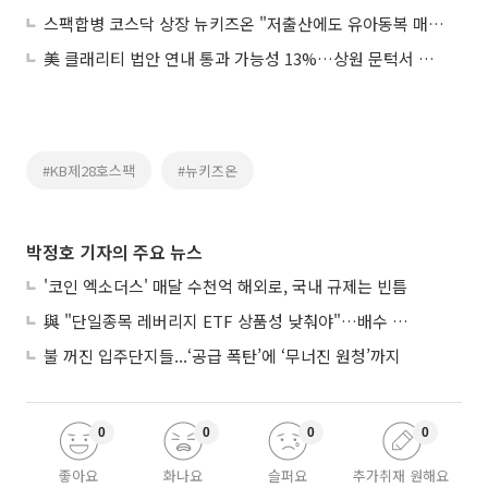
스팩합병 코스닥 상장 뉴키즈온 "저출산에도 유아동복 매출 견조⋯글로벌 도약 목표"
美 클래리티 법안 연내 통과 가능성 13%…상원 문턱서 제동
#KB제28호스팩
#뉴키즈온
박정호 기자의 주요 뉴스
'코인 엑소더스' 매달 수천억 해외로, 국내 규제는 빈틈
與 "단일종목 레버리지 ETF 상품성 낮춰야"…배수 조정안도 거론
불 꺼진 입주단지들...‘공급 폭탄’에 ‘무너진 원청’까지
0
0
0
0
좋아요
화나요
슬퍼요
추가취재 원해요