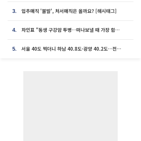
입추매직 '불발', 처서매직은 올까요? [해시태그]
3.
차인표 "동생 구강암 투병…떠나보낼 때 가장 힘들었다”
4.
서울 40도 찍더니 하남 40.8도·광양 40.2도…전국 '펄펄'
5.