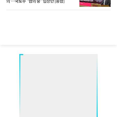
의'⋯국토부 "협의 중" 입장만 [종합]