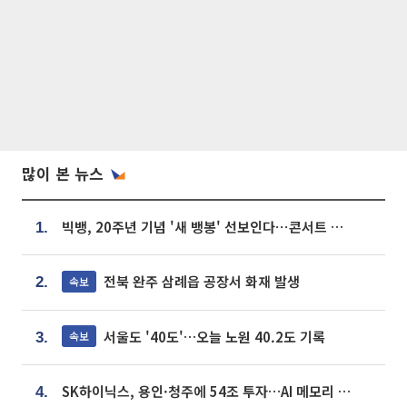
많이 본 뉴스
빅뱅, 20주년 기념 '새 뱅봉' 선보인다⋯콘서트 앞두고 팝업 개최
1.
전북 완주 삼례읍 공장서 화재 발생
속보
2.
서울도 '40도'…오늘 노원 40.2도 기록
속보
3.
SK하이닉스, 용인·청주에 54조 투자…AI 메모리 생산기지 키운다
4.