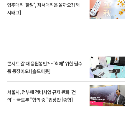
입추매직 '불발', 처서매직은 올까요? [해
시태그]
콘서트 갈 때 응원봉만?⋯'최애' 위한 필수
품 등장이오! [솔드아웃]
서울시, 정부에 정비사업 규제 완화 '건
의'⋯국토부 "협의 중" 입장만 [종합]