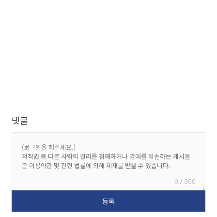
댓글
0 / 300