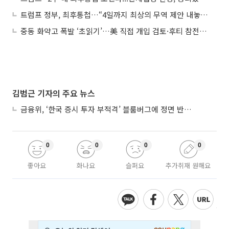
트럼프 정부, 최후통첩…“4일까지 최상의 무역 제안 내놓아라”
중동 화약고 폭발 ‘초읽기’…美 직접 개입 검토·후티 참전 선언
김범근 기자의 주요 뉴스
금융위, ‘한국 증시 투자 부적격’ 블룸버그에 정면 반박…“근거 불분명”
0
0
0
0
좋아요
화나요
슬퍼요
추가취재 원해요