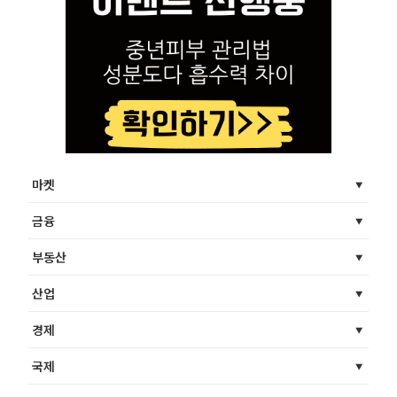
마켓
금융
부동산
산업
경제
국제