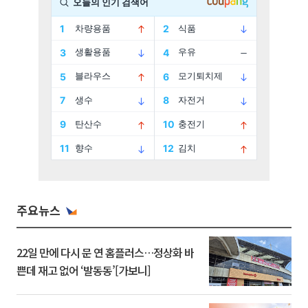
주요뉴스
22일 만에 다시 문 연 홈플러스…정상화 바
쁜데 재고 없어 ‘발동동’[가보니]