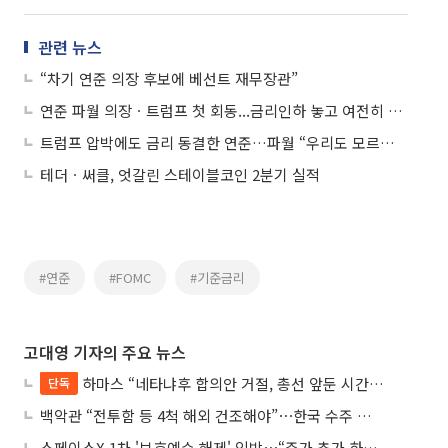
관련 뉴스
“차기 연준 의장 후보에 베선트 재무장관”
연준 파월 의장ㆍ트럼프 첫 회동...금리인하 놓고 여전히 대립
트럼프 압박에도 금리 동결한 연준…파월 “우리도 모르는 게 너무 많아”
테더ㆍ써클, 엇갈린 스테이블코인 2분기 실적
#연준
#FOMC
#기준금리
고대영 기자의 주요 뉴스
하마스 “네타냐후 합의안 거절, 총선 앞둔 시간 끌기”
단독
백악관 “전투함 등 4척 해외 건조해야”⋯한국 수주 기대
스페이스X 1차 '보호예수 해제' 임박⋯“주가 추가 하락 가능성”