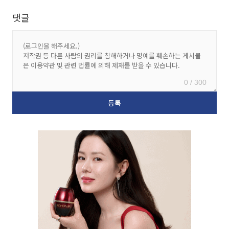
댓글
0 / 300