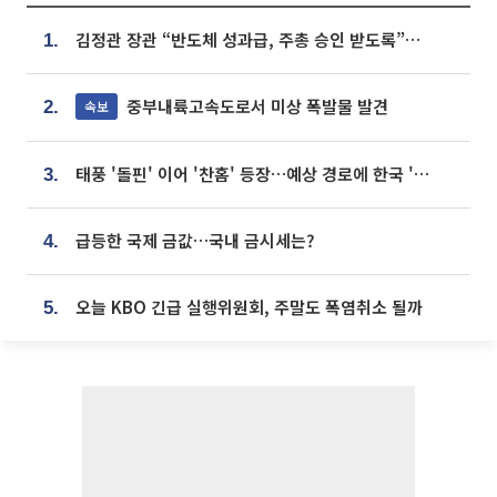
김정관 장관 “반도체 성과급, 주총 승인 받도록”…상법·자본시장법 개정 시사
1.
중부내륙고속도로서 미상 폭발물 발견
속보
2.
태풍 '돌핀' 이어 '찬홈' 등장…예상 경로에 한국 '한숨'
3.
급등한 국제 금값…국내 금시세는?
4.
오늘 KBO 긴급 실행위원회, 주말도 폭염취소 될까
5.