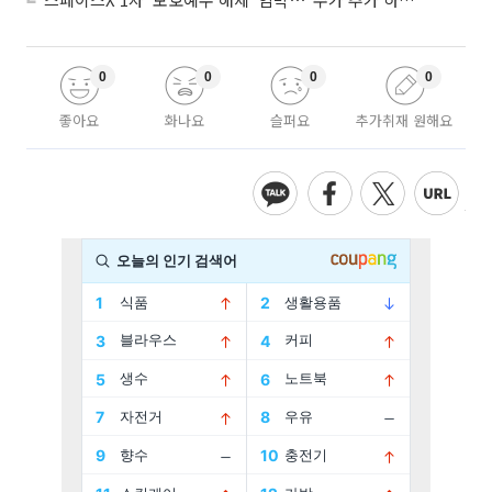
0
0
0
0
좋아요
화나요
슬퍼요
추가취재 원해요