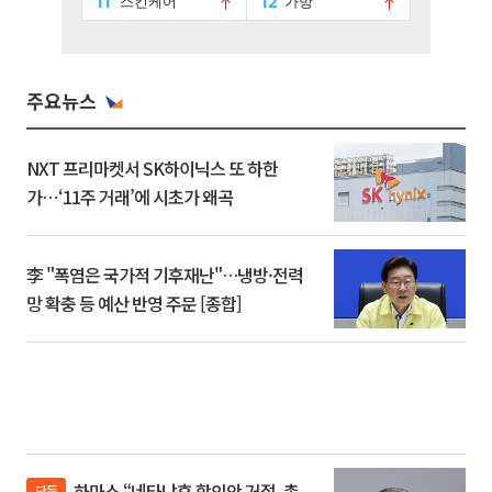
주요뉴스
NXT 프리마켓서 SK하이닉스 또 하한
가⋯‘11주 거래’에 시초가 왜곡
李 "폭염은 국가적 기후재난"…냉방·전력
망 확충 등 예산 반영 주문 [종합]
하마스 “네타냐후 합의안 거절, 총
단독