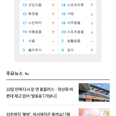
주요뉴스
22일 만에 다시 문 연 홈플러스…정상화 바
쁜데 재고 없어 ‘발동동’[가보니]
입추매직 '불발', 처서매직은 올까요? [해