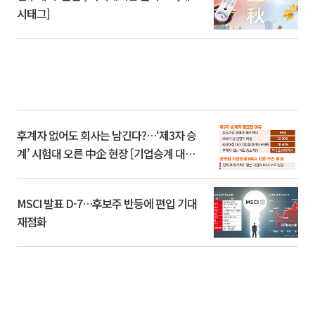
시태그]
후계자 없어도 회사는 남긴다?…‘제3자 승
계’ 시험대 오른 中企 현장 [기업승계 대전
환]
MSCI 발표 D-7…후보주 반등에 편입 기대
재점화