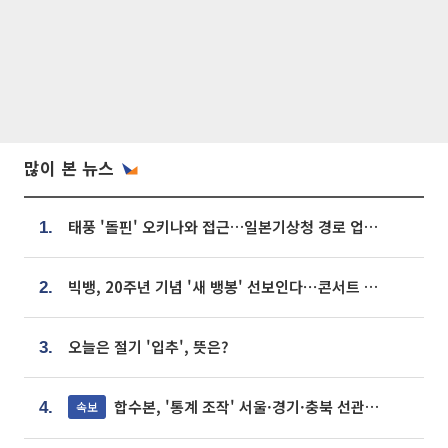
많이 본 뉴스
태풍 '돌핀' 오키나와 접근…일본기상청 경로 업데이트
1.
빅뱅, 20주년 기념 '새 뱅봉' 선보인다⋯콘서트 앞두고 팝업 개최
2.
오늘은 절기 '입추', 뜻은?
3.
합수본, '통계 조작' 서울·경기·충북 선관위 등 추가 압수수색
속보
4.