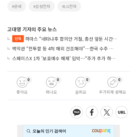
#관세
#삼성전자
#LG전자
고대영 기자의 주요 뉴스
하마스 “네타냐후 합의안 거절, 총선 앞둔 시간 끌기”
단독
백악관 “전투함 등 4척 해외 건조해야”⋯한국 수주 기대
스페이스X 1차 '보호예수 해제' 임박⋯“주가 추가 하락 가능성”
0
0
0
0
좋아요
화나요
슬퍼요
추가취재 원해요