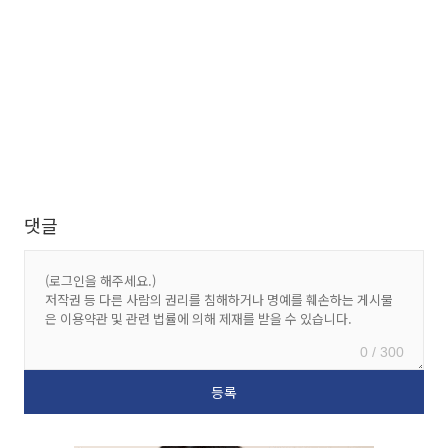
댓글
0 / 300