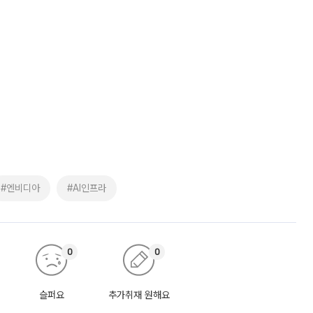
#엔비디아
#AI인프라
0
0
슬퍼요
추가취재 원해요