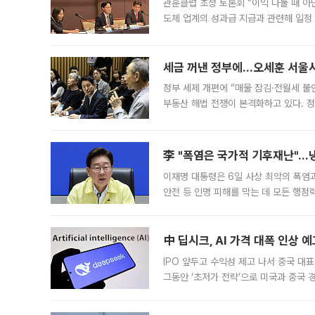
관훈클럽 초청 토론회 “이익 나눌 때 아
도체 업계의 성과급 지급과 관련해 일정
최근 상법·자본시장법 개정으로 기업 지
세금 꺼낸 정부에…오세훈 서울시장
정부 세제 개편에 “매물 잠김·전월세 불
부동산 해법 전쟁이 본격화하고 있다. 
드를 꺼내자 서울시는 전·월세 부담만 
李 "폭염은 국가적 기후재난"…냉
이재명 대통령은 6일 사상 최악의 폭염
안전 등 인명 피해를 막는 데 모든 행
인프라 확충 계획을 내년도 예산안에 반
中 딥시크, AI 가격 대폭 인상 
IPO 앞두고 수익성 제고 나서 중국 대표
그동안 ‘초저가 전략’으로 미국과 중국
가된다. 블룸버그통신에 따르면 딥시크는