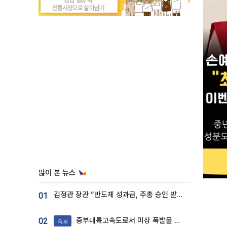
많이 본 뉴스
김정관 장관 “반도체 성과급, 주총 승인 받도록”…상법·자본시장법 개정 시사
01
중부내륙고속도로서 미상 폭발물 발견
02
속보