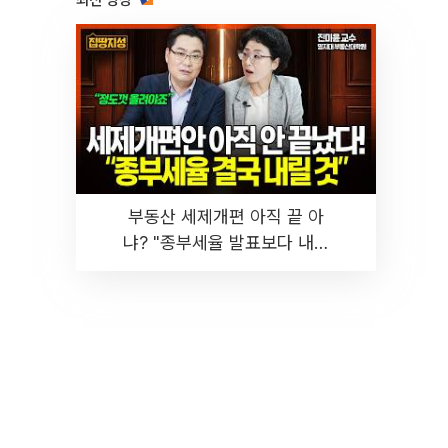
최신 영상
부동산 세제개편 아직 끝 아
냐? "종부세율 발표보다 내릴
것" 장기거주·양도세 전망 I 집
땅지성 I 김인만, 진미윤