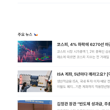
주요 뉴스
코스피, 4% 하락에 6270선 마
코스피 시장 시가총액 1, 2위 종목인 
래소에 따르면 코스피 지수는 전 거래일 대
1.81% 내린 6478.75에 출발한 코
다. 이날 오전
ISA 계좌, 5년마다 깨라고요? 
생산적금융 ISA, 국내 투자 이자·배당
이월도 폐지…기존 계좌까지 적용청년형 
는 5년마다 계좌를 해지하라는 건가요?”
편을
김정관 장관 “반도체 성과급, 