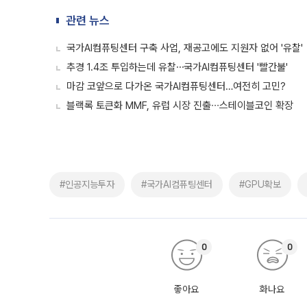
관련 뉴스
국가AI컴퓨팅센터 구축 사업, 재공고에도 지원자 없어 '유찰'
추경 1.4조 투입하는데 유찰⋯국가AI컴퓨팅센터 '빨간불'
마감 코앞으로 다가온 국가AI컴퓨팅센터…여전히 고민?
블랙록 토큰화 MMF, 유럽 시장 진출∙∙∙스테이블코인 확장
#인공지능투자
#국가AI컴퓨팅센터
#GPU확보
0
0
좋아요
화나요