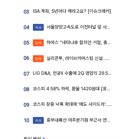
ISA 계좌, 5년마다 깨라고요? [이슈크래커]
03
서울양양고속도로 이천터널 앞 사고 발생
04
속보
하마스 “네타냐후 합의안 거절, 총선 앞두고 시간 끌기”
05
단독
06
실리콘투, 라이브커머스팀 신설…K뷰티 ‘글로벌 판매망’ 확대[K뷰티 라방戰]
단독
LIG D&A, 천궁Ⅱ 수출에 2Q 영업익 29.5%↑…수주잔고 24.6조 [종합]
07
코스피 4.58% 하락, 환율 1420원대 [포토]
08
코스피 장중 낙폭 확대에 '매도 사이드카'…외인 2.8조'팔자'· 개인 3.1조 '사자'
09
중부내륙선 여주분기점 부근서 연이은 추돌사고 발생
10
속보