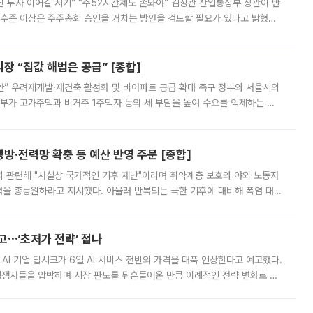
닌 투자 이어갈 시기” “주52시간제도 손봐야” 김정관 산업통상부 장관이 반
 수준 이상은 주주총회 승인을 거치는 방안을 검토할 필요가 있다고 밝혔다.
배구조와 주주권 강화 논의가 이어지는 가운데, 핵심 연구인력에 대한
 “집값 해법은 공급” [종합]
안” 우려재개발·재건축 활성화 및 비아파트 공급 확대 촉구 정부와 서울시의
정부가 고가주택과 비거주 1주택자 등의 세 부담을 높여 수요를 억제하는 카
키울 것이라며 세금이 아닌 공급이 근본적인 처방이라고 전면 반박했다.
방·전력망 확충 등 예산 반영 주문 [종합]
과 관련해 "사실상 국가적인 기후 재난"이라며 취약계층 보호와 야외 노동자
정력을 총동원하라고 지시했다. 아울러 반복되는 극한 기후에 대비해 폭염 대응
영하는 방안도 검토하라고 주문했다. 이 대통령은 이날 폭염·가뭄 대
예고⋯‘초저가 전략’ 접나
 AI 기업 딥시크가 6일 AI 서비스 전반의 가격을 대폭 인상한다고 예고했다.
 경쟁사들을 압박하며 시장 판도를 뒤흔들어온 만큼 이례적인 전략 변화로 평
 이날 공지를 통해 구체적인 인상 폭은 공개하지 않았지만 상당한 수