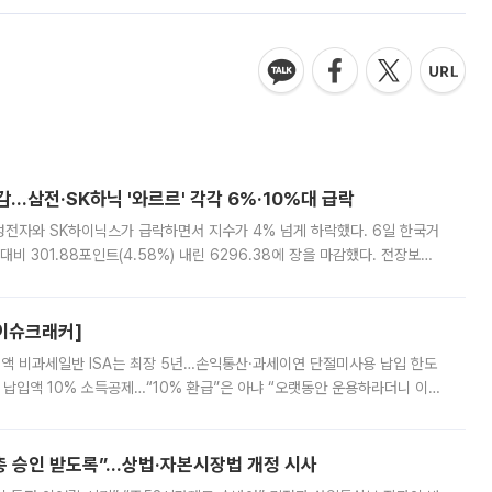
감…삼전·SK하닉 '와르르' 각각 6%·10%대 급락
삼성전자와 SK하이닉스가 급락하면서 지수가 4% 넘게 하락했다. 6일 한국거
비 301.88포인트(4.58%) 내린 6296.38에 장을 마감했다. 전장보다
스피는 장중 한때 6550.94까지 오르기도 했으나 6238.32까지 밀리기도 했
[이슈크래커]
 전액 비과세일반 ISA는 최장 5년…손익통산·과세이연 단절미사용 납입 한도
납입액 10% 소득공제…“10% 환급”은 아냐 “오랫동안 운용하라더니 이제
 ‘만능 절세 통장’으로 불리는 개인종합자산관리계좌(ISA)가 두 갈래로 개
주총 승인 받도록”…상법·자본시장법 개정 시사