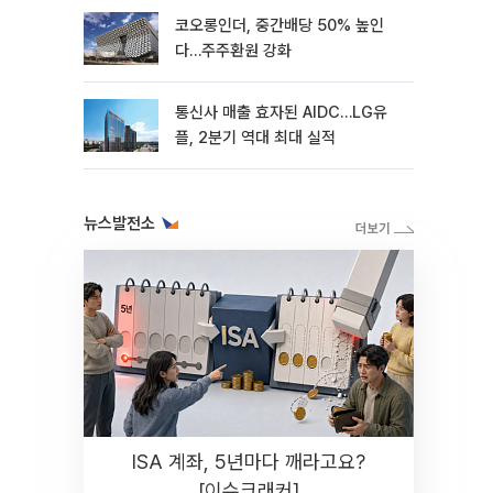
코오롱인더, 중간배당 50% 높인
다…주주환원 강화
통신사 매출 효자된 AIDC…LG유
플, 2분기 역대 최대 실적
뉴스발전소
ISA 계좌, 5년마다 깨라고요?
[이슈크래커]