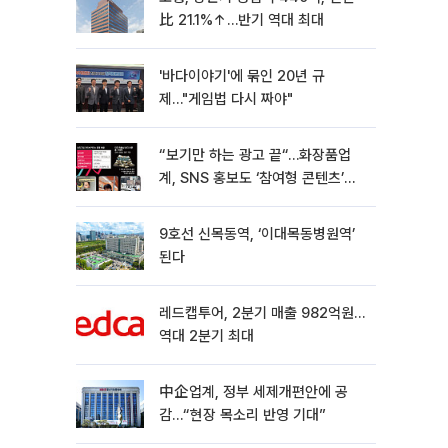
比 21.1%↑…반기 역대 최대
'바다이야기'에 묶인 20년 규
제…"게임법 다시 짜야"
“보기만 하는 광고 끝“…화장품업
계, SNS 홍보도 ‘참여형 콘텐츠’로
변모[K뷰티 라방戰]
9호선 신목동역, ‘이대목동병원역’
된다
레드캡투어, 2분기 매출 982억원…
역대 2분기 최대
中企업계, 정부 세제개편안에 공
감…“현장 목소리 반영 기대”