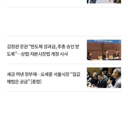
김정관 장관 “반도체 성과급, 주총 승인 받
도록”…상법·자본시장법 개정 시사
세금 꺼낸 정부에…오세훈 서울시장 “집값
해법은 공급” [종합]