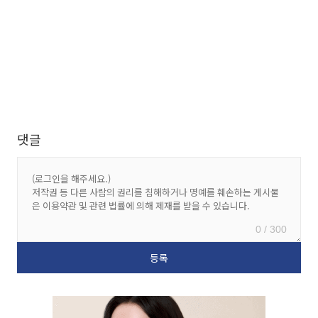
댓글
0 / 300