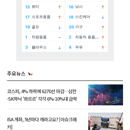
주요뉴스
코스피, 4% 하락에 6270선 마감…삼전
·SK하닉 '와르르' 각각 6%·10%대 급락
ISA 계좌, 5년마다 깨라고요? [이슈크래
커]