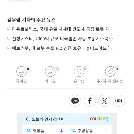
김우람 기자의 주요 뉴스
라온로보틱스, 국내 유일 차세대 반도체 공정 로봇 개발 ‘고객사 테스트 진행’
신성에스티, 2300억 규모 미국법인 가동 초읽기…북미 ESS 공략 본격화
에브리봇, 미 로봇 수출 FCC인증 보유…휴머노이드 ‘AI 두뇌’ 탑재 속도
0
0
0
0
좋아요
화나요
슬퍼요
추가취재 원해요