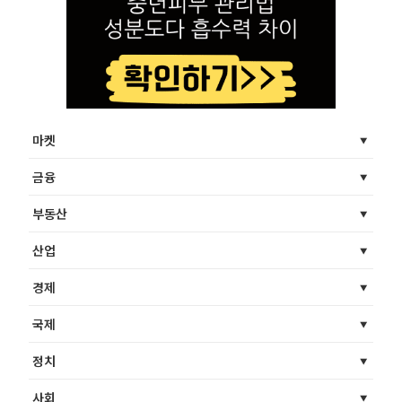
마켓
금융
부동산
산업
경제
국제
정치
사회