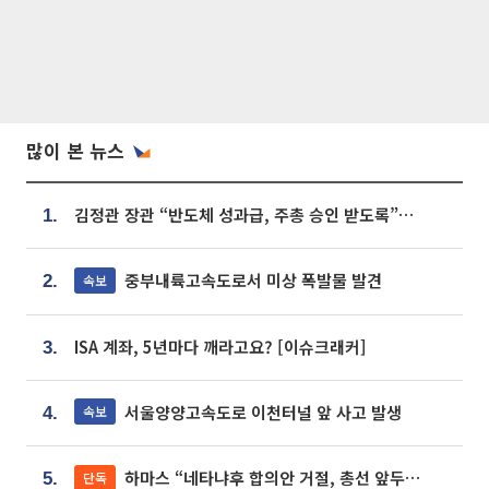
많이 본 뉴스
김정관 장관 “반도체 성과급, 주총 승인 받도록”…상법·자본시장법 개정 시사
1.
중부내륙고속도로서 미상 폭발물 발견
속보
2.
ISA 계좌, 5년마다 깨라고요? [이슈크래커]
3.
서울양양고속도로 이천터널 앞 사고 발생
속보
4.
하마스 “네타냐후 합의안 거절, 총선 앞두고 시간 끌기”
단독
5.