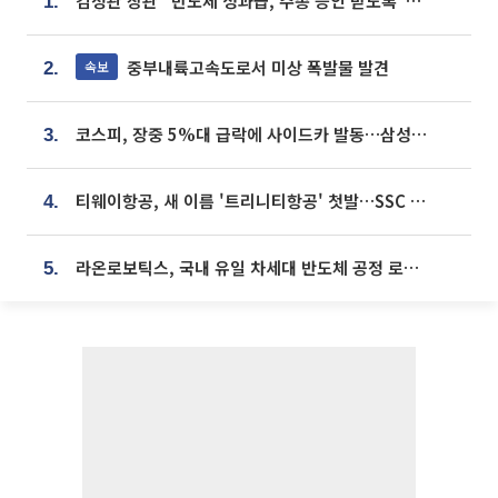
김정관 장관 “반도체 성과급, 주총 승인 받도록”…상법·자본시장법 개정 시사
1.
중부내륙고속도로서 미상 폭발물 발견
속보
2.
코스피, 장중 5%대 급락에 사이드카 발동…삼성·SK 동반 폭락
3.
티웨이항공, 새 이름 '트리니티항공' 첫발…SSC 전략 본격화
4.
라온로보틱스, 국내 유일 차세대 반도체 공정 로봇 개발 ‘고객사 테스트 진행’
5.