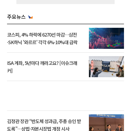
주요뉴스
코스피, 4% 하락에 6270선 마감…삼전
·SK하닉 '와르르' 각각 6%·10%대 급락
ISA 계좌, 5년마다 깨라고요? [이슈크래
커]
김정관 장관 “반도체 성과급, 주총 승인 받
도록”…상법·자본시장법 개정 시사