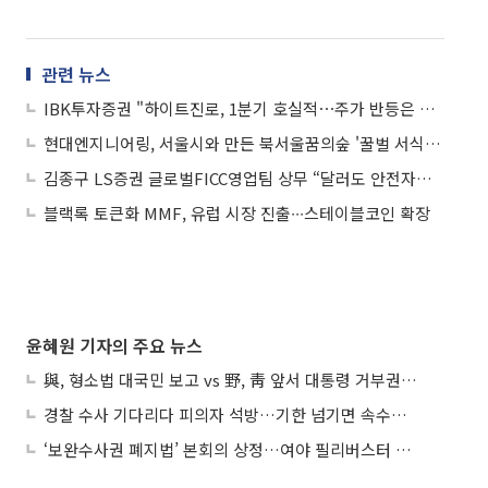
관련 뉴스
IBK투자증권 "하이트진로, 1분기 호실적⋯주가 반등은 업황 회복 관건"
현대엔지니어링, 서울시와 만든 북서울꿈의숲 '꿀벌 서식지' 개장
김종구 LS증권 글로벌FICC영업팀 상무 “달러도 안전자산 아니야…글로벌 채권 투자로 변동성 극복”
블랙록 토큰화 MMF, 유럽 시장 진출∙∙∙스테이블코인 확장
윤혜원 기자의 주요 뉴스
與, 형소법 대국민 보고 vs 野, 靑 앞서 대통령 거부권 촉구
경찰 수사 기다리다 피의자 석방…기한 넘기면 속수무책
‘보완수사권 폐지법’ 본회의 상정…여야 필리버스터 대치