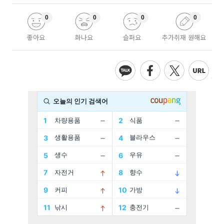
0
0
0
0
좋아요
화나요
슬퍼요
추가취재 원해요