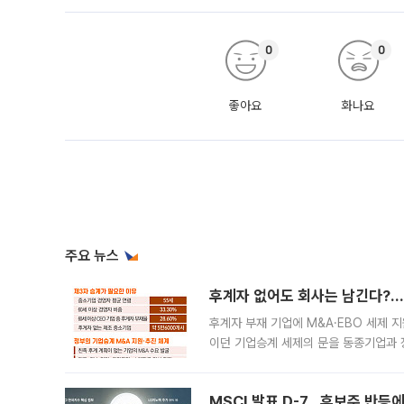
0
0
좋아요
화나요
주요 뉴스
후계자 없어도 회사는 남긴다?…‘
후계자 부재 기업에 M&A·EBO 세제 
이던 기업승계 세제의 문을 동종기업과 
대신 M&A나 임직원 인수(EBO)를 통
늘
MSCI 발표 D-7…후보주 반등