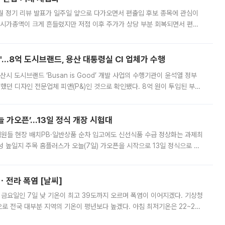
월 정기 리뷰 발표가 일주일 앞으로 다가오면서 편출입 후보 종목에 관심이
 시가총액이 크게 흔들렸지만 저점 이후 주가가 상당 부분 회복되면서 편입
다시 부각되고 있다. 7일 금융투자업계에 따르면 MSCI는 한국시간으로 오는
od'…8억 도시브랜드, 용산 대통령실 CI 업체가 수행
시 도시브랜드 ‘Busan is Good’ 개발 사업의 수행기관이 윤석열 정부
여했던 디자인 전문업체 피앤(P&)인 것으로 확인됐다. 8억 원이 투입된 부산
 부족과 디자인 정체성 논란에 휩싸였던 만큼, 사업 선정 과정과 결과물에
 가오픈’...13일 정식 개장 시험대
.직원들 현장 배치PB·일반상품 순차 입고에도 신선식품 수급 정상화는 과제최
 높일지 주목 홈플러스가 오늘(7일) 가오픈을 시작으로 13일 정식으로 재
직원들이 현장 배치되고, PB 상품과 함께 일반 상품 납품도 순차적으로 진행
ㆍ전라 폭염 [날씨]
 금요일인 7일 낮 기온이 최고 39도까지 오르며 폭염이 이어지겠다. 기상청
로 전국 대부분 지역의 기온이 평년보다 높겠다. 아침 최저기온은 22~27
 대부분 지역에 폭염특보가 발효된 가운데 최고체감온도는 35도 안팎까지 올라