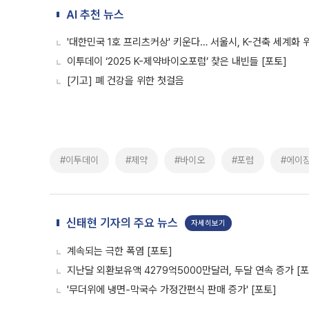
AI 추천 뉴스
'대한민국 1호 프리츠커상' 키운다… 서울시, K-건축 세계화 
이투데이 ‘2025 K-제약바이오포럼’ 찾은 내빈들 [포토]
[기고] 폐 건강을 위한 첫걸음
#이투데이
#제약
#바이오
#포럼
#에이
신태현 기자의 주요 뉴스
자세히보기
계속되는 극한 폭염 [포토]
지난달 외환보유액 4279억5000만달러, 두달 연속 증가 [포
'무더위에 냉면-막국수 가정간편식 판매 증가' [포토]