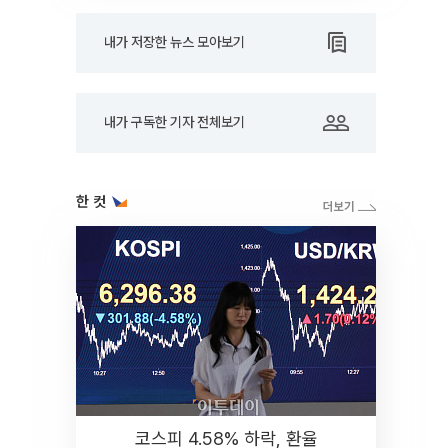
내가 저장한 뉴스 모아보기
내가 구독한 기자 전체보기
한 컷
코스피 4.58% 하락, 환율