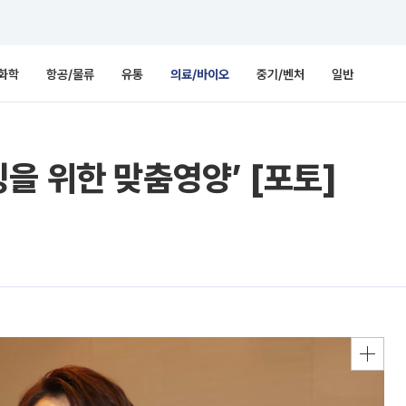
화학
항공/물류
유통
의료/바이오
중기/벤처
일반
을 위한 맞춤영양’ [포토]