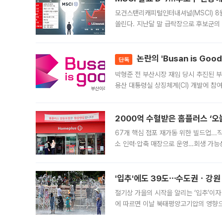
모건스탠리캐피털인터내셔널(MSCI) 8
쏠린다. 지난달 말 급락장으로 후보군의
가능성과 지수 추종 자금 유입 기대가 
논란의 'Busan is Go
단독
박형준 전 부산시장 재임 당시 추진된 부산
용산 대통령실 상징체계(CI) 개발에 참
도시브랜드 사업이 공개 이후 시민 공감
2000억 수혈받은 홈플러스 ‘오늘
67개 핵심 점포 재가동 위한 빌드업..
소 인력·압축 매장으로 운영…회생 가능성
영업을 시작한다. 핵심 점포 67개에는 
'입추'에도 39도⋯수도권ㆍ강원
절기상 가을의 시작을 알리는 ‘입추’이자
에 따르면 이날 북태평양고기압의 영향으
도, 낮 최고기온은 31~39도로, 전국