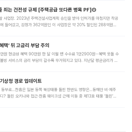
줄 죄는 건전성 규제 [주택공급 또다른 병목 PF]①
발 사업장. 2023년 주택건설사업계획 승인을 받아 인허가를 마쳤지만 착공
에 들어갔고, 감정가 362억원인 이 사업장은 약 20% 할인된 288억원에
 현재는 4차 공매를 위한 조건 협의가 진행 중이다. 수도권의 주요 주거 배
혜택’ 뒤 고금리 부담 주의
1만원 현금성 혜택 90만원 한 달 이월 땐 수수료 1만2900원⋯혜택 웃돌 수
리볼빙 서비스의 금리 부담이 갈수록 무거워지고 있다. 지난달 평균금리가 연
약정 고객에게 포인트와 캐시백을 얹어주는 미끼성 행사가 이어지고 있어 주의가
본기상청 경로 업데이트
국 동부로…찬홈은 일본 동쪽 북상태풍 돌핀 한반도 영향은…동해안 비·제주
디? 돌핀 오키나와 접근·찬홈 웨이크섬 근해 이동 중 제13호 태풍 ‘돌핀’이
 아마미 지방에 접근하고 있다. 돌핀은 오키나와 부근을 지난 뒤 동중국해