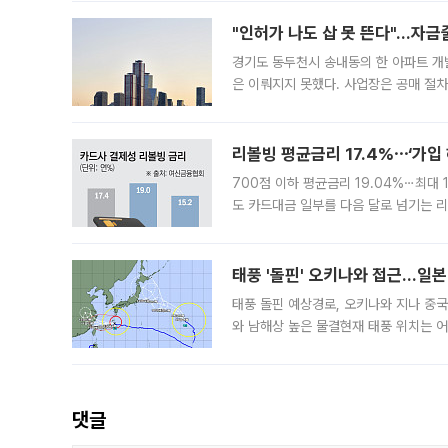
"인허가 나도 삽 못 뜬다"…자금
경기도 동두천시 송내동의 한 아파트 개
은 이뤄지지 못했다. 사업장은 공매 절차
3차 공매까지 진행됐으나 모두 유찰됐다.
후
리볼빙 평균금리 17.4%⋯‘가입 
700점 이하 평균금리 19.04%⋯최대 
도 카드대금 일부를 다음 달로 넘기는 
17.40%까지 치솟은 가운데, 신규 
요구
태풍 '돌핀' 오키나와 접근…일
태풍 돌핀 예상경로, 오키나와 지나 중
와 남해상 높은 물결현재 태풍 위치는 어
강한 세력을 유지한 채 일본 오키나와와
댓글