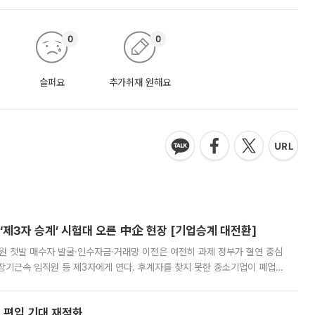
0
0
슬퍼요
추가취재 원해요
제3자 승계’ 시험대 오른 中企 현장 [기업승계 대전환]
지원 첫발 매수자 발굴·인수자금·거래망 이전은 여전히 과제 정부가 혈연 중심
장기근속 임직원 등 제3자에게 연다. 후계자를 찾지 못한 중소기업이 폐업
해 기술과 일자리를 남기도록 하겠다는 취지다. 다만 세금 감면만으로 거래를
에 편입 기대 재점화