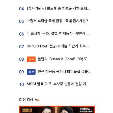
[증시키워드] 반도체 충격 뚫은 개별 호재...포스코퓨처엠·에코프로·한화솔루션 '눈길'
04
고점서 후퇴한 국제 금값…국내 금시세는?
05
‘나솔사계’ 국화, 결별 후 재등장⋯첫인상 투표 휩쓸고 ‘인기녀’ 등극
06
iM "LIG D&A, 천궁-II 매출 하반기 회복 전망…방산 톱픽 유지"
07
논란의 'Busan is Good'…8억 도시브랜드, 용산 대통령실 CI 업체가 수행
08
단독
안산 성곡동 공장서 화학물질 유출 사고 발생
09
속보
MSCI 발표 D-7…후보주 반등에 편입 기대 재점화
10
최신 영상