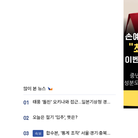
많이 본 뉴스
태풍 '돌핀' 오키나와 접근…일본기상청 경로 업데이트
01
오늘은 절기 '입추', 뜻은?
02
합수본, '통계 조작' 서울·경기·충북 선관위 등 추가 압수수색
03
속보