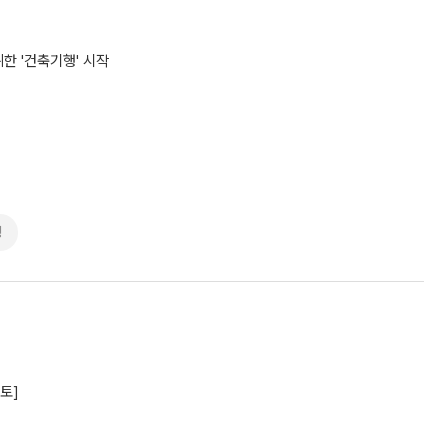
위한 '건축기행' 시작
징
토]