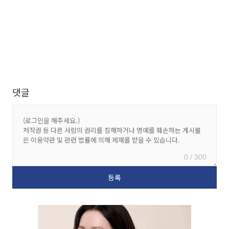
댓글
0 / 300