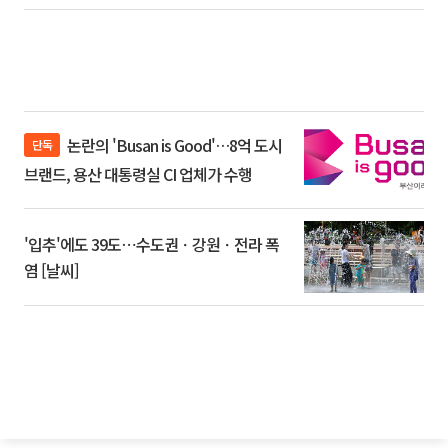
논란의 'Busan is Good'…8억 도시
단독
브랜드, 용산 대통령실 CI 업체가 수행
'입추'에도 39도⋯수도권ㆍ강원ㆍ전라 폭
염 [날씨]