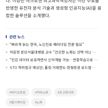
다. 이승빈 마크로젠 최고과학책임자는 이런 수요를
반영한 유전자 분석 기술과 생성형 인공지능(AI)을 융
합한 솔루션을 소개했다.
관련 뉴스
“빠르게 늙는 한국, 노인진료 패러다임 전환 필요”
허윤정 분당서울대병원 교수 “건강한 노화는 선택 아닌 필수”
“민감 데이터 보호하면서 신약개발 가능…연합학습으로 글로벌 협력”
STO 하위법규 예상안, 풀링·거래한도·정형증권 로드맵 제시
#바이오포럼
#저속노화
#초고령사회
#헬시에이징
#노화