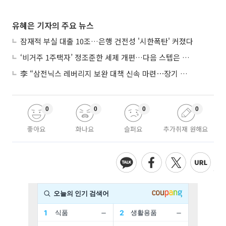
유혜은 기자의 주요 뉴스
잠재적 부실 대출 10조…은행 건전성 '시한폭탄' 커졌다
‘비거주 1주택자’ 정조준한 세제 개편…다음 스텝은 금융 대책
李 “삼전닉스 레버리지 보완 대책 신속 마련⋯장기 채무 과감히 탕감”
0
0
0
0
좋아요
화나요
슬퍼요
추가취재 원해요