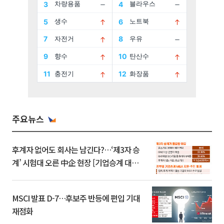
주요뉴스
후계자 없어도 회사는 남긴다?…‘제3자 승
계’ 시험대 오른 中企 현장 [기업승계 대전
환]
MSCI 발표 D-7…후보주 반등에 편입 기대
재점화