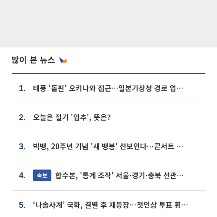
많이 본 뉴스
태풍 '돌핀' 오키나와 접근…일본기상청 경로 업데이트
1.
오늘은 절기 '입추', 뜻은?
2.
빅뱅, 20주년 기념 '새 뱅봉' 선보인다⋯콘서트 앞두고 팝업 개최
3.
합수본, '통계 조작' 서울·경기·충북 선관위 등 추가 압수수색
속보
4.
‘나솔사계’ 국화, 결별 후 재등장⋯첫인상 투표 휩쓸고 ‘인기녀’ 등극
5.