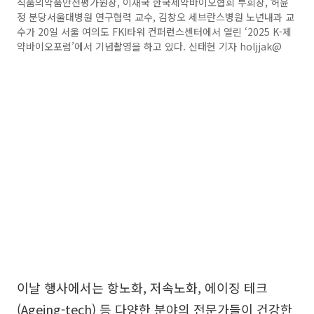
식품의약품안전평가원장, 이재국 한국제약바이오협회 부회장, 허윤
정 분당서울대병원 연구협력 교수, 김창오 세브란스병원 노년내과 교
수가 20일 서울 여의도 FKI타워 컨퍼런스센터에서 열린 ‘2025 K-제
약바이오포럼’에서 기념촬영을 하고 있다. 신태현 기자 holjjak@
이날 행사에서는 항노화, 저속노화, 에이징 테크
(Ageing-tech) 등 다양한 분야의 전문가들이 건강한