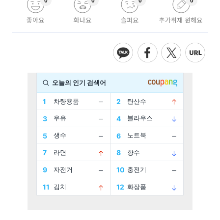
0
0
0
0
좋아요
화나요
슬퍼요
추가취재 원해요