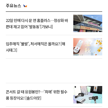
주요뉴스
22일 만에 다시 문 연 홈플러스…정상화 바
쁜데 재고 없어 ‘발동동’[가보니]
입추매직 '불발', 처서매직은 올까요? [해
시태그]
콘서트 갈 때 응원봉만?⋯'최애' 위한 필수
품 등장이오! [솔드아웃]