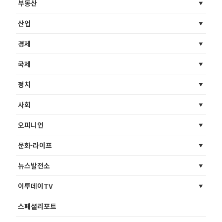
부동산
산업
경제
국제
정치
사회
오피니언
문화·라이프
뉴스발전소
이투데이TV
스페셜리포트