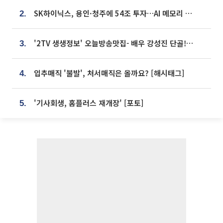
SK하이닉스, 용인·청주에 54조 투자…AI 메모리 생산기지 키운다
2.
'2TV 생생정보' 오늘방송맛집- 배우 강성진 단골! 쌀국수ㆍ푸팟퐁 커리 맛집 '블○○○'
3.
입추매직 '불발', 처서매직은 올까요? [해시태그]
4.
'기사회생, 홈플러스 재개장' [포토]
5.