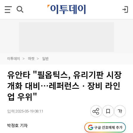
이투데이
마켓
일반
유안타 "필옵틱스, 유리기판 시장
개화 대비⋯레퍼런스ㆍ장비 라인
업 우위"
입력 2025-05-19 08:11
박정호 기자
구글 선호매체 추가