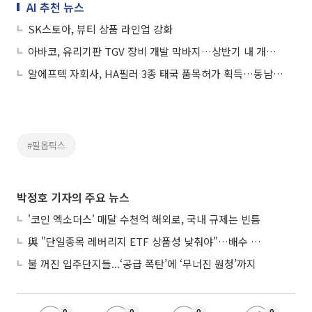
AI 추천 뉴스
SK스토아, 뷰티 상품 라인업 강화
아바코, 유리기판 TGV 장비 개발 막바지…상반기 내 개발 완료
알에프텍 자회사, HA필러 3종 태국 품목허가 획득…동남아 시장 공략
#필옵틱스
박정호 기자의 주요 뉴스
'코인 엑소더스' 매달 수천억 해외로, 국내 규제는 빈틈
與 "단일종목 레버리지 ETF 상품성 낮춰야"…배수 조정안도 거론
불 꺼진 입주단지들...‘공급 폭탄’에 ‘무너진 원청’까지