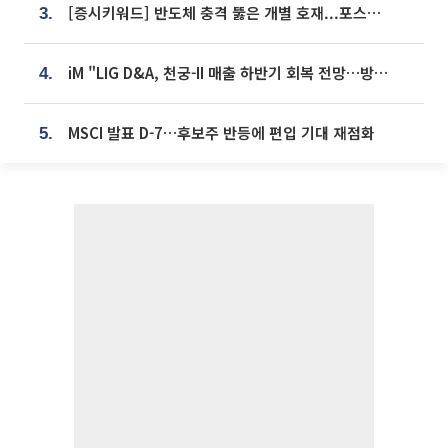
[증시키워드] 반도체 충격 뚫은 개별 호재...포스코퓨처엠·에코프로·한화솔루션 '눈길'
3.
iM "LIG D&A, 천궁-II 매출 하반기 회복 전망…방산 톱픽 유지"
4.
MSCI 발표 D-7…후보주 반등에 편입 기대 재점화
5.