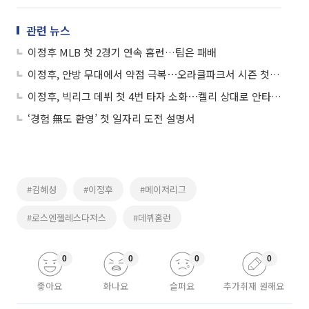
관련 뉴스
이정후 MLB 첫 2경기 연속 홈런…팀은 패배
이정후, 안방 무대에서 약점 극복⋯오라클파크서 시즌 첫 홈런포
이정후, 빅리그 데뷔 첫 4번 타자 소화⋯켈리 상대로 안타 생산
‘경험 無도 환영’ 첫 일자리 도전 설명서
#김혜성
#이정후
#메이저리그
#로스엔젤레스다저스
#데뷔홈런
0
0
0
0
좋아요
화나요
슬퍼요
추가취재 원해요