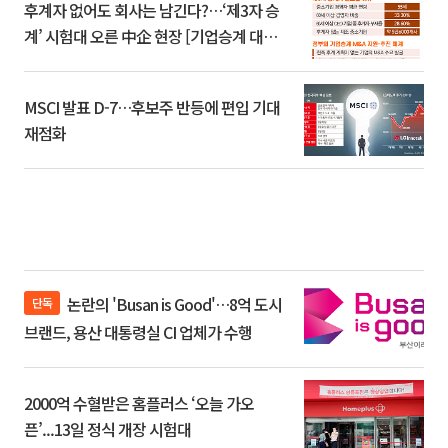
후계자 없어도 회사는 남긴다?…‘제3자 승
계’ 시험대 오른 中企 현장 [기업승계 대전
환]
MSCI 발표 D-7…후보주 반등에 편입 기대
재점화
논란의 'Busan is Good'…8억 도시
단독
브랜드, 용산 대통령실 CI 업체가 수행
2000억 수혈받은 홈플러스 ‘오늘 가오
픈’...13일 정식 개장 시험대