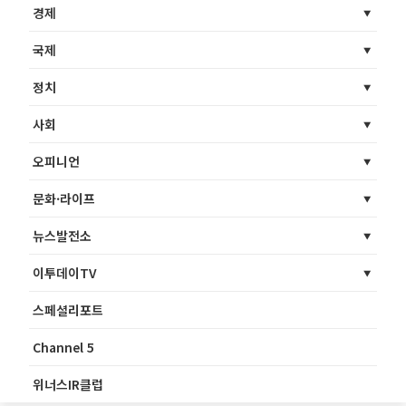
경제
국제
정치
사회
오피니언
문화·라이프
뉴스발전소
이투데이TV
스페셜리포트
Channel 5
위너스IR클럽