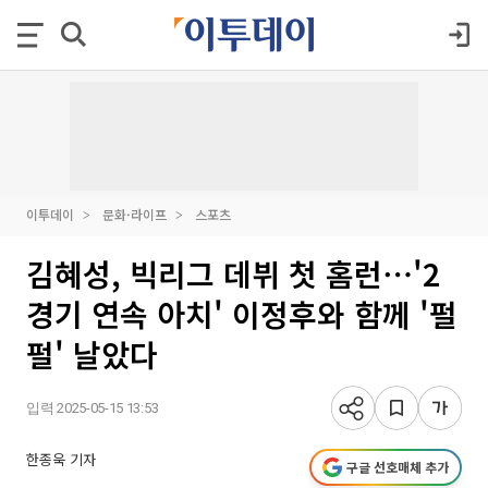
이투데이
문화·라이프
스포츠
김혜성, 빅리그 데뷔 첫 홈런⋯'2
경기 연속 아치' 이정후와 함께 '펄
펄' 날았다
입력 2025-05-15 13:53
한종욱 기자
구글 선호매체 추가