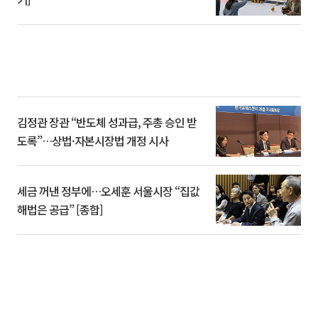
김정관 장관 “반도체 성과급, 주총 승인 받
도록”…상법·자본시장법 개정 시사
세금 꺼낸 정부에…오세훈 서울시장 “집값
해법은 공급” [종합]