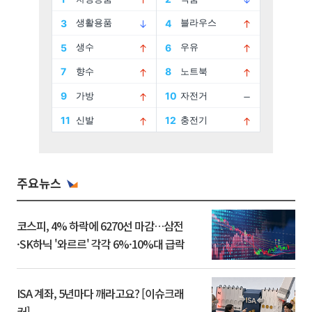
주요뉴스
코스피, 4% 하락에 6270선 마감…삼전
·SK하닉 '와르르' 각각 6%·10%대 급락
ISA 계좌, 5년마다 깨라고요? [이슈크래
커]