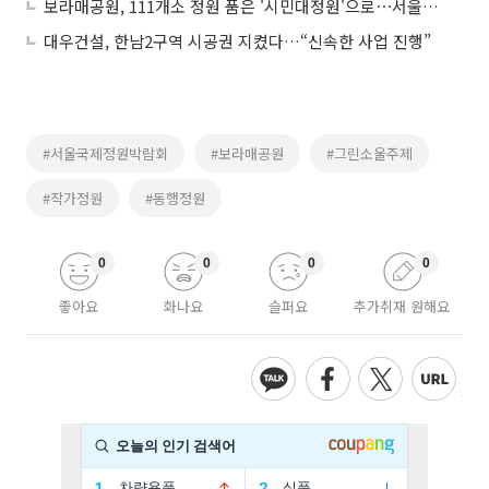
보라매공원, 111개소 정원 품은 '시민대정원'으로⋯서울국제정원박람회 개최
대우건설, 한남2구역 시공권 지켰다…“신속한 사업 진행”
#서울국제정원박람회
#보라매공원
#그린소울주제
#작가정원
#동행정원
0
0
0
0
좋아요
화나요
슬퍼요
추가취재 원해요