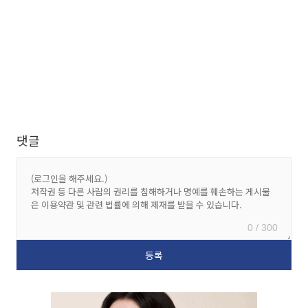
댓글
0 / 300