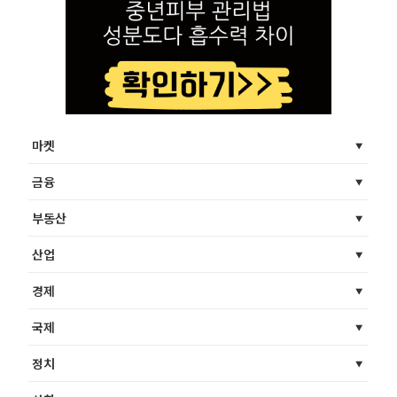
마켓
금융
부동산
산업
경제
국제
정치