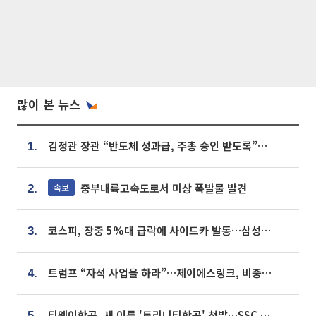
많이 본 뉴스
김정관 장관 “반도체 성과급, 주총 승인 받도록”…상법·자본시장법 개정 시사
1.
중부내륙고속도로서 미상 폭발물 발견
속보
2.
코스피, 장중 5%대 급락에 사이드카 발동…삼성·SK 동반 폭락
3.
트럼프 “자석 사업을 하라”…제이에스링크, 비중국 영구자석 공급망 구축 속도
4.
티웨이항공, 새 이름 '트리니티항공' 첫발…SSC 전략 본격화
5.