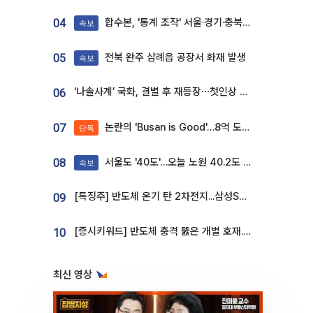
합수본, '통계 조작' 서울·경기·충북 선관위 등 추가 압수수색
04
속보
전북 완주 삼례읍 공장서 화재 발생
05
속보
‘나솔사계’ 국화, 결별 후 재등장⋯첫인상 투표 휩쓸고 ‘인기녀’ 등극
06
논란의 'Busan is Good'…8억 도시브랜드, 용산 대통령실 CI 업체가 수행
07
단독
서울도 '40도'…오늘 노원 40.2도 기록
08
속보
[특징주] 반도체 온기 탄 2차전지...삼성SDI, 장 초반 7% 넘게 껑충
09
[증시키워드] 반도체 충격 뚫은 개별 호재...포스코퓨처엠·에코프로·한화솔루션 '눈길'
10
최신 영상