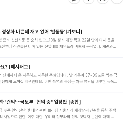
…정상화 바쁜데 재고 없어 ‘발동동’[가보니]
준비 신선식품 등 순차 입고…13일 정식 개장 목표 22일 만에 다시 문을
오전부터 직원들은 비어 있는 진열대를 채우느라 바쁘게 움직였다. 계란과
리를 잡기 시작했지만, 매장 곳곳엔 여전히 텅 빈 매대가 먼저 눈에 들어왔
까요? [해시태그]
’의 단계까지 온 지독하고 지독한 폭염입니다. 낮 기온이 37~39도를 찍는 극
 선선하게 느껴질 지경인데요. 이번 폭염의 중심은 처음 영남을 비롯한 동쪽
 북서풍이 산맥을 넘어 영남 쪽으로 내려오면서 뜨겁고 건조해졌는데요.
 '건의'⋯국토부 "협의 중" 입장만 [종합]
급 부족 원인진단 및 대책 관련 브리핑 서울시가 재개발·재건축을 통한 주택
비사업으로 인한 '이주 대란' 우려와 정부와의 정책 엇박자 논란에 대해 정
실장은 2031년까지 31만 가구 착공 목표에 차질이 없다는 입장이나,