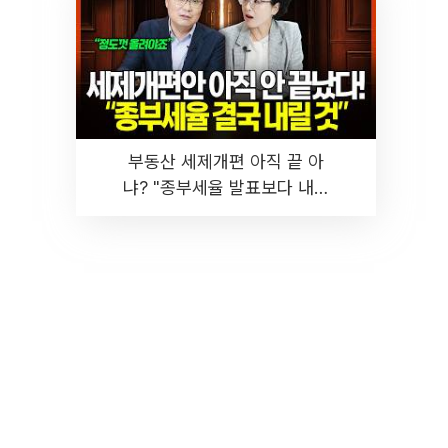
부동산 세제개편 아직 끝 아
냐? "종부세율 발표보다 내릴
것" 장기거주·양도세 전망 I 집
땅지성 I 김인만, 진미윤