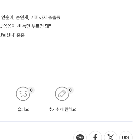
 인순이, 손연재, 거미까지 총출동
"씀씀이 센 놈만 부르면 돼"
선남선녀' 훈훈
0
0
슬퍼요
추가취재 원해요