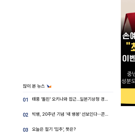
많이 본 뉴스
태풍 '돌핀' 오키나와 접근…일본기상청 경로 업데이트
01
빅뱅, 20주년 기념 '새 뱅봉' 선보인다⋯콘서트 앞두고 팝업 개최
02
오늘은 절기 '입추', 뜻은?
03