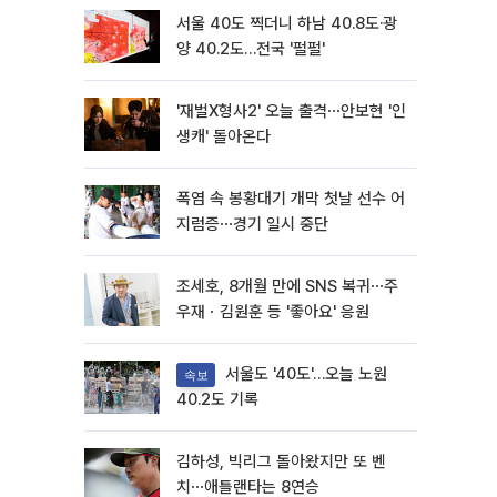
서울 40도 찍더니 하남 40.8도·광
양 40.2도…전국 '펄펄'
'재벌X형사2' 오늘 출격⋯안보현 '인
생캐' 돌아온다
폭염 속 봉황대기 개막 첫날 선수 어
지럼증⋯경기 일시 중단
조세호, 8개월 만에 SNS 복귀⋯주
우재ㆍ김원훈 등 '좋아요' 응원
서울도 '40도'…오늘 노원
속보
40.2도 기록
김하성, 빅리그 돌아왔지만 또 벤
치⋯애틀랜타는 8연승