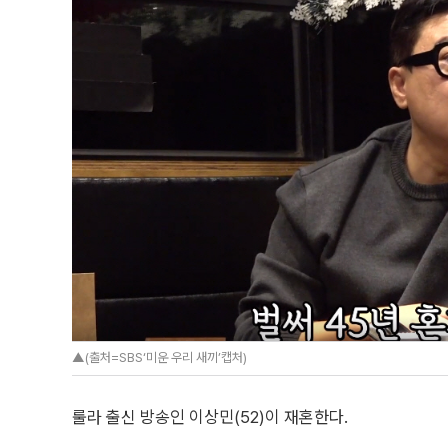
▲(출처=SBS‘미운 우리 새끼’캡처)
룰라 출신 방송인 이상민(52)이 재혼한다.