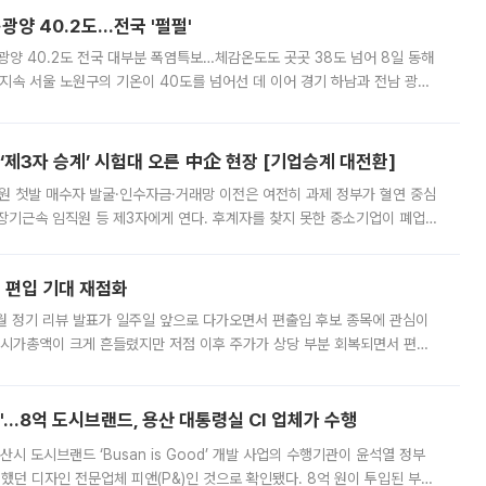
·광양 40.2도…전국 '펄펄'
·광양 40.2도 전국 대부분 폭염특보…체감온도도 곳곳 38도 넘어 8일 동해
지속 서울 노원구의 기온이 40도를 넘어선 데 이어 경기 하남과 전남 광양
. 전국 대부분 지역에 폭염특보가 내려진 가운데 곳곳에서 39~40도 안팎
제3자 승계’ 시험대 오른 中企 현장 [기업승계 대전환]
지원 첫발 매수자 발굴·인수자금·거래망 이전은 여전히 과제 정부가 혈연 중심
장기근속 임직원 등 제3자에게 연다. 후계자를 찾지 못한 중소기업이 폐업
해 기술과 일자리를 남기도록 하겠다는 취지다. 다만 세금 감면만으로 거래를
에 편입 기대 재점화
월 정기 리뷰 발표가 일주일 앞으로 다가오면서 편출입 후보 종목에 관심이
 시가총액이 크게 흔들렸지만 저점 이후 주가가 상당 부분 회복되면서 편입
다시 부각되고 있다. 7일 금융투자업계에 따르면 MSCI는 한국시간으로 오는
od'…8억 도시브랜드, 용산 대통령실 CI 업체가 수행
시 도시브랜드 ‘Busan is Good’ 개발 사업의 수행기관이 윤석열 정부
여했던 디자인 전문업체 피앤(P&)인 것으로 확인됐다. 8억 원이 투입된 부산