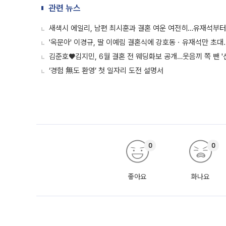
관련 뉴스
새색시 에일리, 남편 최시훈과 결혼 여운 여전히…유재석부터
'옥문아' 이경규, 딸 이예림 결혼식에 강호동ㆍ유재석만 초대…
김준호♥김지민, 6월 결혼 전 웨딩화보 공개…웃음끼 쪽 뺀 '
‘경험 無도 환영’ 첫 일자리 도전 설명서
0
0
좋아요
화나요