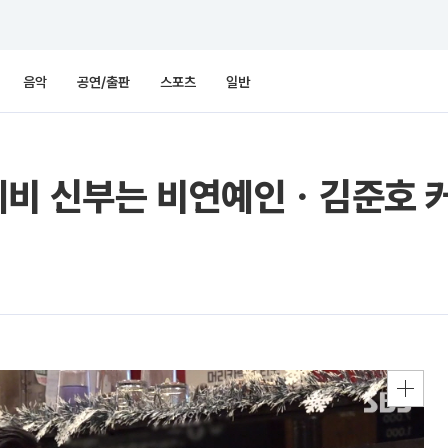
음악
공연/출판
스포츠
일반
예비 신부는 비연예인ㆍ김준호 커