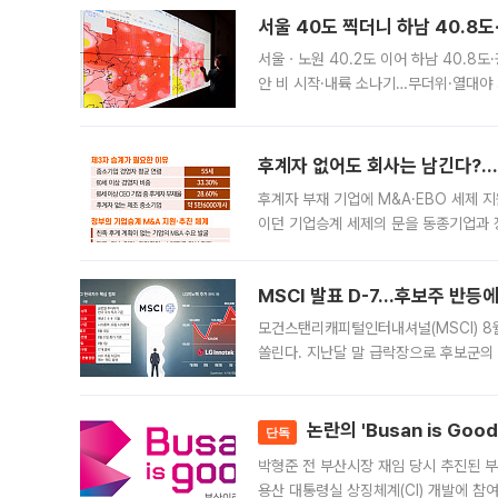
서울 40도 찍더니 하남 40.8도
서울ㆍ노원 40.2도 이어 하남 40.8도
안 비 시작·내륙 소나기…무더위·열대야 
에서도 40도를 웃도는 기온이 관측됐다
의 극심한
후계자 없어도 회사는 남긴다?…‘
후계자 부재 기업에 M&A·EBO 세제 
이던 기업승계 세제의 문을 동종기업과 
대신 M&A나 임직원 인수(EBO)를 통
늘
MSCI 발표 D-7…후보주 반등
모건스탠리캐피털인터내셔널(MSCI) 8
쏠린다. 지난달 말 급락장으로 후보군의
가능성과 지수 추종 자금 유입 기대가 
논란의 'Busan is Go
단독
박형준 전 부산시장 재임 당시 추진된 부산
용산 대통령실 상징체계(CI) 개발에 참