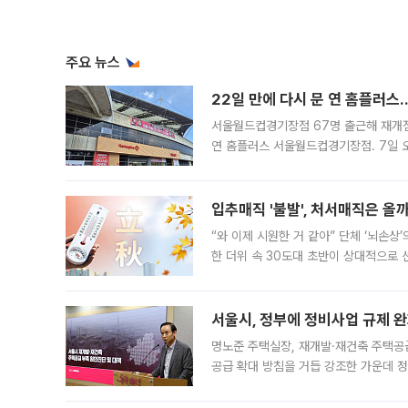
주요 뉴스
22일 만에 다시 문 연 홈플러스
서울월드컵경기장점 67명 출근해 재개점 
연 홈플러스 서울월드컵경기장점. 7일 
우유, 과일 같은 신선식품이 차근차근 자
입추매직 '불발', 처서매직은 올
“와 이제 시원한 거 같아” 단체 ‘뇌손상
한 더위 속 30도대 초반이 상대적으로
지역에 있었습니다. 7월 말에는 서풍과
서울시, 정부에 정비사업 규제 완화
명노준 주택실장, 재개발·재건축 주택공
공급 확대 방침을 거듭 강조한 가운데 정
면 반박하고 나섰다. 명노준 서울시 주택