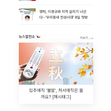
영탁, 이경규와 지역 살리기 나선
다⋯'우리동네 전성시대' 8일 첫방
뉴스발전소
입추매직 '불발', 처서매직은 올
까요? [해시태그]