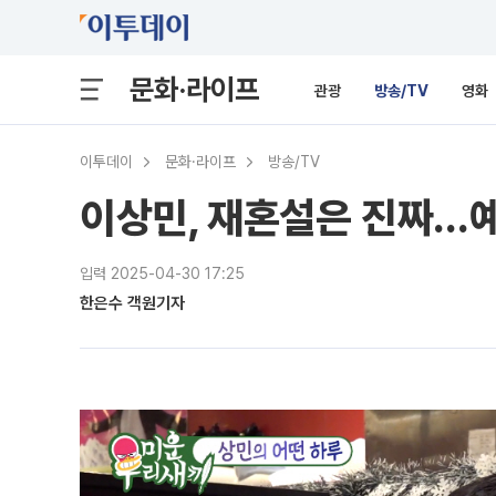
문화·라이프
관광
방송/TV
영화
이투데이
문화·라이프
방송/TV
이상민, 재혼설은 진짜…
입력 2025-04-30 17:25
한은수 객원기자