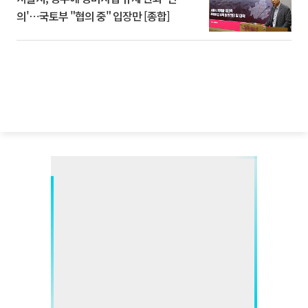
의'⋯국토부 "협의 중" 입장만 [종합]