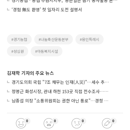
경기농협ㆍ농협 수원시지부, '농촌일손 돕기 봉사활동 본격 전개'
‘경험 無도 환영’ 첫 일자리 도전 설명서
#경기농협
#나눔축산운동본부
#용인특례시
#성심원
#아동복지시설
김재학 기자의 주요 뉴스
경기도의회 국힘 "7조 채무는 인재(人災)"…세수 추계 조작 의혹 제기
정명근 화성시장, 관내 하천 153곳 직접 전수조사…불법시설 정비
남종섭 의장 "소통위원회는 권한 아닌 통로"…경청 의회 만든다
0
0
0
0