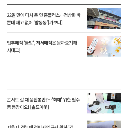
22일 만에 다시 문 연 홈플러스…정상화 바
쁜데 재고 없어 ‘발동동’[가보니]
입추매직 '불발', 처서매직은 올까요? [해
시태그]
콘서트 갈 때 응원봉만?⋯'최애' 위한 필수
품 등장이오! [솔드아웃]
서울시, 정부에 정비사업 규제 완화 '건