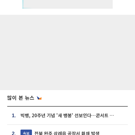
많이 본 뉴스
빅뱅, 20주년 기념 '새 뱅봉' 선보인다⋯콘서트 앞두고 팝업 개최
1.
전북 완주 삼례읍 공장서 화재 발생
속보
2.