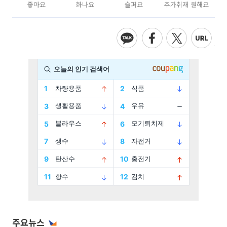
좋아요
화나요
슬퍼요
추가취재 원해요
주요뉴스