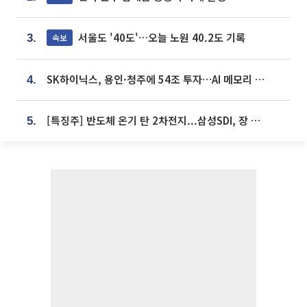
서울도 '40도'…오늘 노원 40.2도 기록
속보
3.
SK하이닉스, 용인·청주에 54조 투자…AI 메모리 생산기지 키운다
4.
[특징주] 반도체 온기 탄 2차전지...삼성SDI, 장 초반 7% 넘게 껑충
5.