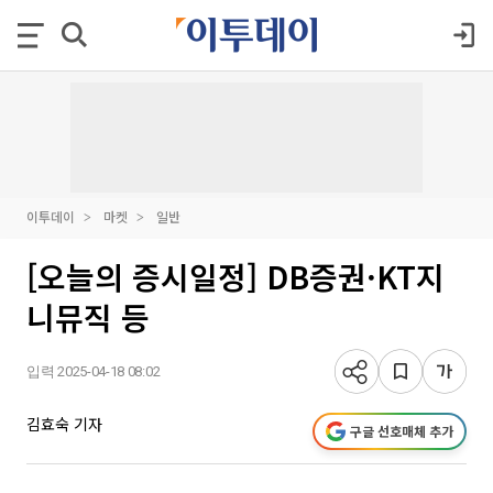
이투데이
마켓
일반
[오늘의 증시일정] DB증권·KT지
니뮤직 등
입력 2025-04-18 08:02
김효숙 기자
구글 선호매체 추가