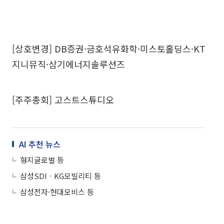
[상호변경] DB증권·금호석유화학·미스토홀딩스·KT
지니뮤직·삼기에너지솔루션즈
[주주총회] 고스트스튜디오
AI 추천 뉴스
형지글로벌 등
삼성SDIㆍKG모빌리티 등
삼성전자·현대모비스 등