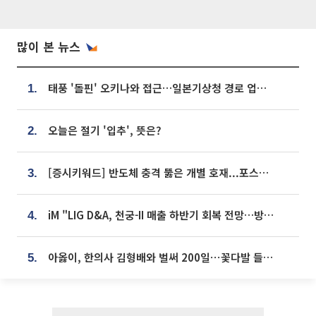
많이 본 뉴스
태풍 '돌핀' 오키나와 접근…일본기상청 경로 업데이트
1.
오늘은 절기 '입추', 뜻은?
2.
[증시키워드] 반도체 충격 뚫은 개별 호재...포스코퓨처엠·에코프로·한화솔루션 '눈길'
3.
iM "LIG D&A, 천궁-II 매출 하반기 회복 전망…방산 톱픽 유지"
4.
아옳이, 한의사 김형배와 벌써 200일⋯꽃다발 들고 "프러포즈 아냐"
5.