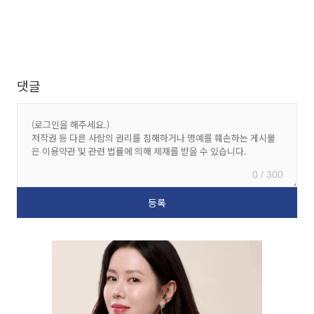
댓글
0 / 300