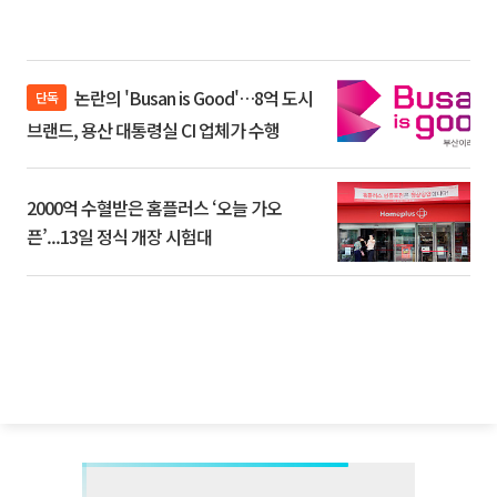
논란의 'Busan is Good'…8억 도시
단독
브랜드, 용산 대통령실 CI 업체가 수행
2000억 수혈받은 홈플러스 ‘오늘 가오
픈’...13일 정식 개장 시험대