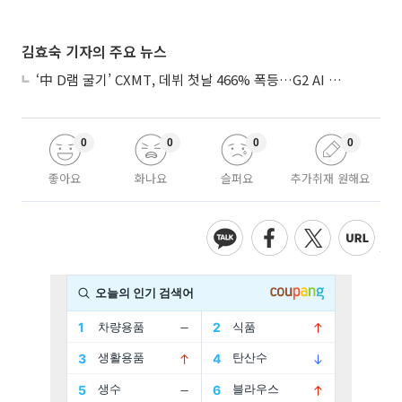
김효숙 기자의 주요 뉴스
‘中 D램 굴기’ CXMT, 데뷔 첫날 466% 폭등…G2 AI 패권 ‘쩐의 전쟁’
0
0
0
0
좋아요
화나요
슬퍼요
추가취재 원해요