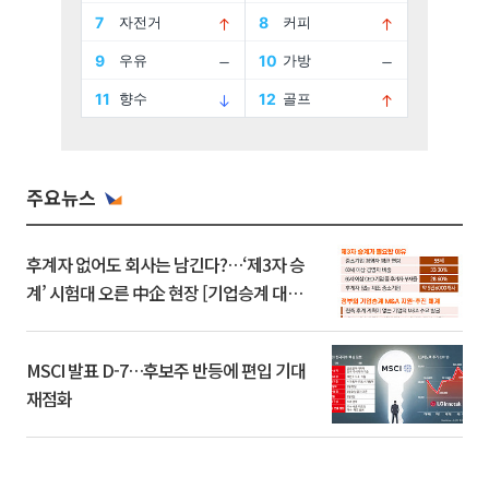
주요뉴스
후계자 없어도 회사는 남긴다?…‘제3자 승
계’ 시험대 오른 中企 현장 [기업승계 대전
환]
MSCI 발표 D-7…후보주 반등에 편입 기대
재점화