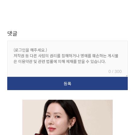
댓글
0 / 300