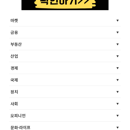
마켓
금융
부동산
산업
경제
국제
정치
사회
오피니언
문화·라이프