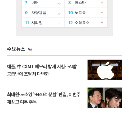
주요뉴스
애플, 中 CXMT 메모리 탑재 시험…AI발
공급난에 조달처 다변화
최태원·노소영 '9440억 분할' 판결, 이번주
재상고 여부 주목