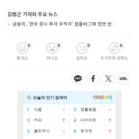
김범근 기자의 주요 뉴스
금융위, ‘한국 증시 투자 부적격’ 블룸버그에 정면 반박…“근거 불분명”
0
0
0
0
좋아요
화나요
슬퍼요
추가취재 원해요