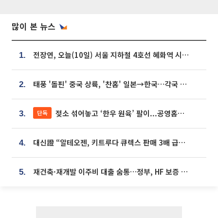
많이 본 뉴스
전장연, 오늘(10일) 서울 지하철 4호선 혜화역 시위…1호선 용산역 무정차
1.
태풍 '돌핀' 중국 상륙, '찬홈' 일본→한국…각국 기상청 예상 경로는?
2.
젖소 섞어놓고 ‘한우 원육’ 팔이...공영홈쇼핑 표기·검증 구멍
단독
3.
대신證 “알테오젠, 키트루다 큐렉스 판매 3배 급증…목표가 41만원 상향”
4.
재건축·재개발 이주비 대출 숨통…정부, HF 보증 신설 추진
5.