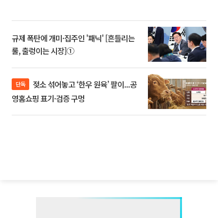
규제 폭탄에 개미·집주인 '패닉' [흔들리는
룰, 출렁이는 시장]①
젖소 섞어놓고 ‘한우 원육’ 팔이...공
단독
영홈쇼핑 표기·검증 구멍