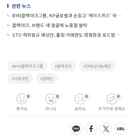
관련 뉴스
BYN블랙야크그룹, KP글로벌과 손잡고 ‘케이스위스’ 국내 시장 재도전
블랙야크, 브랜드 새 얼굴에 노홍철 발탁
STO 하위법규 예상안, 풀링·거래한도·정형증권 로드맵 제시
#BYN블랙야크그룹
#블랙야크
#강태선나눔재단
#사회공헌
#캠페인
0
0
0
0
좋아요
화나요
슬퍼요
추가취재 원해요