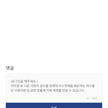
댓글
0 / 300