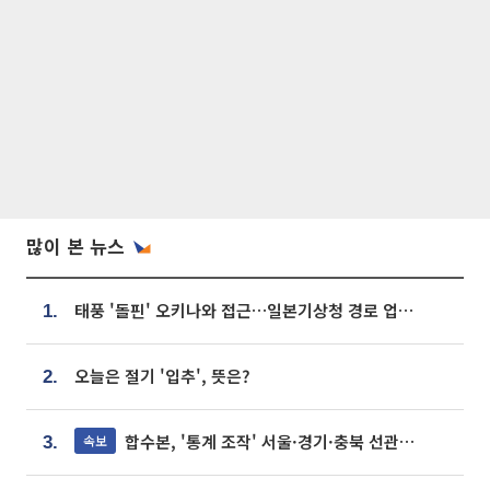
많이 본 뉴스
태풍 '돌핀' 오키나와 접근…일본기상청 경로 업데이트
1.
오늘은 절기 '입추', 뜻은?
2.
합수본, '통계 조작' 서울·경기·충북 선관위 등 추가 압수수색
속보
3.