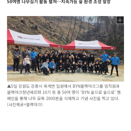
50여명 나무심기 활동 펼쳐…지속가능 숲 환경 조성 앞장
▲5일 강원도 강릉시 옥계면 일원에서 BYN블랙야크그룹 임직원과
블랙야크청년셰르파 10기 등 총 50여 명이 ‘BYN 숲으로 숲으로’ 캠
페인을 통해 나무 묘목 2000본을 식재하고 기념 사진을 찍고 있다.
(사진제공=블랙야크)