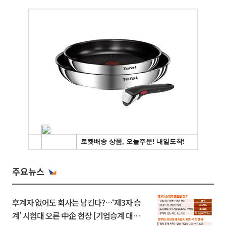
주요뉴스
후계자 없어도 회사는 남긴다?…‘제3자 승
계’ 시험대 오른 中企 현장 [기업승계 대전