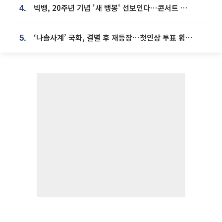
빅뱅, 20주년 기념 '새 뱅봉' 선보인다⋯콘서트 앞두고 팝업 개최
4.
‘나솔사계’ 국화, 결별 후 재등장⋯첫인상 투표 휩쓸고 ‘인기녀’ 등극
5.