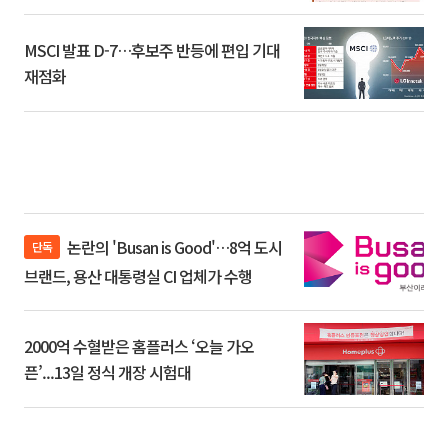
환]
MSCI 발표 D-7…후보주 반등에 편입 기대
재점화
논란의 'Busan is Good'…8억 도시
단독
브랜드, 용산 대통령실 CI 업체가 수행
2000억 수혈받은 홈플러스 ‘오늘 가오
픈’...13일 정식 개장 시험대