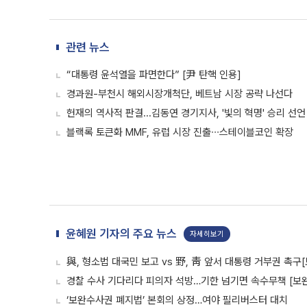
관련 뉴스
“대통령 윤석열을 파면한다” [尹 탄핵 인용]
경과원-부천시 해외시장개척단, 베트남 시장 공략 나선다
헌재의 역사적 판결...김동연 경기지사, '빛의 혁명' 승리 선언
블랙록 토큰화 MMF, 유럽 시장 진출∙∙∙스테이블코인 확장
윤혜원 기자의 주요 뉴스
자세히보기
與, 형소법 대국민 보고 vs 野, 靑 앞서 대통령 거부권 촉
경찰 수사 기다리다 피의자 석방…기한 넘기면 속수무책 [보완
‘보완수사권 폐지법’ 본회의 상정…여야 필리버스터 대치