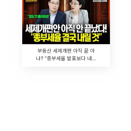
부동산 세제개편 아직 끝 아
냐? "종부세율 발표보다 내릴
것" 장기거주·양도세 전망 I 집
땅지성 I 김인만, 진미윤