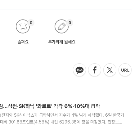
0
0
슬퍼요
추가취재 원해요
감…삼전·SK하닉 '와르르' 각각 6%·10%대 급락
삼성전자와 SK하이닉스가 급락하면서 지수가 4% 넘게 하락했다. 6일 한국거
비 301.88포인트(4.58%) 내린 6296.38에 장을 마감했다. 전장보다
스피는 장중 한때 6550.94까지 오르기도 했으나 6238.32까지 밀리기도 했