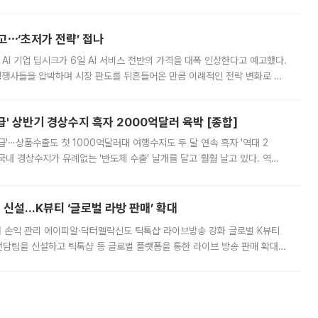
영하는 방안도 검토하라고 주문했다. 이 대통령은 이날 폭염·가뭄 대
예고⋯‘초저가 전략’ 접나
 AI 기업 딥시크가 6일 AI 서비스 전반의 가격을 대폭 인상한다고 예고했다.
 경쟁사들을 압박하며 시장 판도를 뒤흔들어온 만큼 이례적인 전략 변화로 평
 이날 공지를 통해 구체적인 인상 폭은 공개하지 않았지만 상당한 수
' 상반기 경상수지 흑자 2000억달러 육박 [종합]
급'⋯상품수출도 첫 1000억달러대 여행수지도 두 달 연속 흑자 '역대 2
국내 경상수지가 유례없는 '반도체 수출' 날개를 달고 훨훨 날고 있다. 역대
경상수지 뿐 아니라 상반기 경상수지 흑자도 2000억달러에 근접하며 사상 최
신설…K뷰티 ‘글로벌 라방 판매’ 확대
터 손익 관리 에이피알·닥터멜락신도 틱톡샵 라이브방송 강화 글로벌 K뷰티
담팀을 신설하고 틱톡샵 등 글로벌 플랫폼을 통한 라이브 방송 판매 확대에
급하는 데서 한발 더 나아가 방송 기획과 상품 구성, 출연자 섭외, 손익