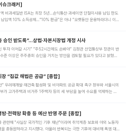
[이슈크래커]
 전액 비과세일반 ISA는 최장 5년…손익통산·과세이연 단절미사용 납입 한도
납입액 10% 소득공제…“10% 환급”은 아냐 “오랫동안 운용하라더니 이제
 ‘만능 절세 통장’으로 불리는 개인종합자산관리계좌(ISA)가 두 갈래로 개
주총 승인 받도록”…상법·자본시장법 개정 시사
닌 투자 이어갈 시기” “주52시간제도 손봐야” 김정관 산업통상부 장관이 반
 수준 이상은 주주총회 승인을 거치는 방안을 검토할 필요가 있다고 밝혔다.
배구조와 주주권 강화 논의가 이어지는 가운데, 핵심 연구인력에 대한
 “집값 해법은 공급” [종합]
안” 우려재개발·재건축 활성화 및 비아파트 공급 확대 촉구 정부와 서울시의
정부가 고가주택과 비거주 1주택자 등의 세 부담을 높여 수요를 억제하는 카
키울 것이라며 세금이 아닌 공급이 근본적인 처방이라고 전면 반박했다.
방·전력망 확충 등 예산 반영 주문 [종합]
과 관련해 "사실상 국가적인 기후 재난"이라며 취약계층 보호와 야외 노동자
정력을 총동원하라고 지시했다. 아울러 반복되는 극한 기후에 대비해 폭염 대응