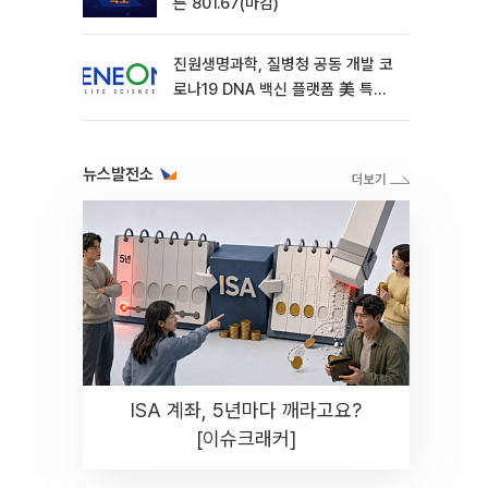
른 801.67(마감)
진원생명과학, 질병청 공동 개발 코
로나19 DNA 백신 플랫폼 美 특허
확보
뉴스발전소
ISA 계좌, 5년마다 깨라고요?
[이슈크래커]