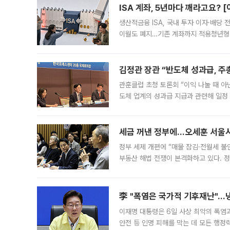
ISA 계좌, 5년마다 깨라고요? 
생산적금융 ISA, 국내 투자 이자·배당
이월도 폐지…기존 계좌까지 적용청년형 
는 5년마다 계좌를 해지하라는 건가요?”
편을
김정관 장관 “반도체 성과급, 
관훈클럽 초청 토론회 “이익 나눌 때 아
도체 업계의 성과급 지급과 관련해 일정
최근 상법·자본시장법 개정으로 기업 지
세금 꺼낸 정부에…오세훈 서울시장
정부 세제 개편에 “매물 잠김·전월세 불
부동산 해법 전쟁이 본격화하고 있다. 
드를 꺼내자 서울시는 전·월세 부담만 
李 "폭염은 국가적 기후재난"…냉
이재명 대통령은 6일 사상 최악의 폭염
안전 등 인명 피해를 막는 데 모든 행