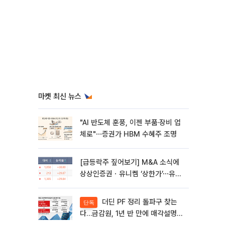
마켓 최신 뉴스
"AI 반도체 훈풍, 이젠 부품·장비 업
체로"⋯증권가 HBM 수혜주 조명
[급등락주 짚어보기] M&A 소식에
상상인증권ㆍ유니켐 ‘상한가’⋯유증
제동 걸린 SK디앤디↑
더딘 PF 정리 돌파구 찾는
단독
다…금감원, 1년 반 만에 매각설명회