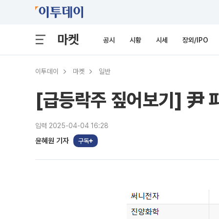
마켓
공시
시황
시세
장외/IPO
이투데이
마켓
일반
[급등락주 짚어보기] 尹 
입력 2025-04-04 16:28
윤혜원 기자
구독