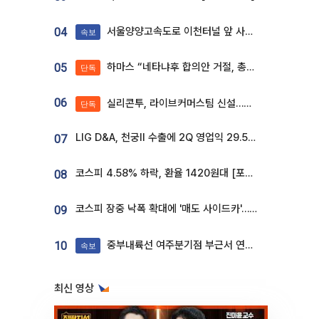
서울양양고속도로 이천터널 앞 사고 발생
04
속보
하마스 “네타냐후 합의안 거절, 총선 앞두고 시간 끌기”
05
단독
06
실리콘투, 라이브커머스팀 신설…K뷰티 ‘글로벌 판매망’ 확대[K뷰티 라방戰]
단독
LIG D&A, 천궁Ⅱ 수출에 2Q 영업익 29.5%↑…수주잔고 24.6조 [종합]
07
코스피 4.58% 하락, 환율 1420원대 [포토]
08
코스피 장중 낙폭 확대에 '매도 사이드카'…외인 2.8조'팔자'· 개인 3.1조 '사자'
09
중부내륙선 여주분기점 부근서 연이은 추돌사고 발생
10
속보
최신 영상