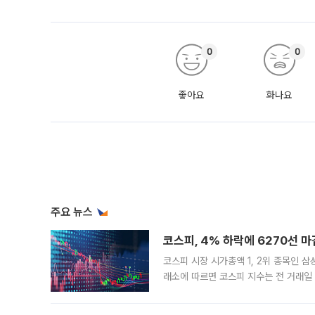
0
0
좋아요
화나요
주요 뉴스
코스피, 4% 하락에 6270선 마
코스피 시장 시가총액 1, 2위 종목인 
래소에 따르면 코스피 지수는 전 거래일 대
1.81% 내린 6478.75에 출발한 코
다. 이날 오전