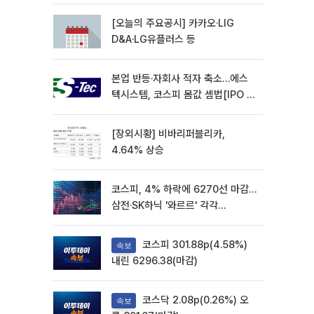
재개
[오늘의 주요공시] 카카오·LIG
D&A·LG유플러스 등
본업 반등·자회사 적자 축소…에스
텍시스템, 코스피 몸값 셈법[IPO 엑
스레이]
[장외시황] 비바리퍼블리카,
4.64% 상승
코스피, 4% 하락에 6270선 마감…
삼전·SK하닉 '와르르' 각각
6%·10%대 급락
코스피 301.88p(4.58%)
속보
내린 6296.38(마감)
코스닥 2.08p(0.26%) 오
속보