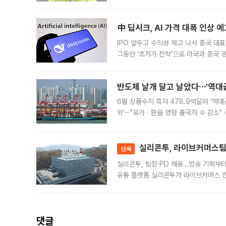
인프라 확충 계획을 내년도 예산안에 반
中 딥시크, AI 가격 대폭 인상 
IPO 앞두고 수익성 제고 나서 중국 대표
그동안 ‘초저가 전략’으로 미국과 중국
가된다. 블룸버그통신에 따르면 딥시크는
반도체 날개 달고 날았다⋯'역대급
6월 상품수지 흑자 478.9억달러 '역대
위'⋯"유가ㆍ환율 영향 출국자 수 감소" 
급 수출 호조가 매달 이어지면서 6월 
대 기
실리콘투, 라이브커머스팀 
단독
실리콘투, 팀장·PD 채용…방송 기획부
유통 플랫폼 실리콘투가 라이브커머스 전
나섰다. 국내 화장품을 해외 유통망에 공
댓글