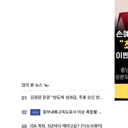
많이 본 뉴스
김정관 장관 “반도체 성과급, 주총 승인 받도록”…상법·자본시장법 개정 시사
01
중부내륙고속도로서 미상 폭발물 발견
02
속보
ISA 계좌, 5년마다 깨라고요? [이슈크래커]
03