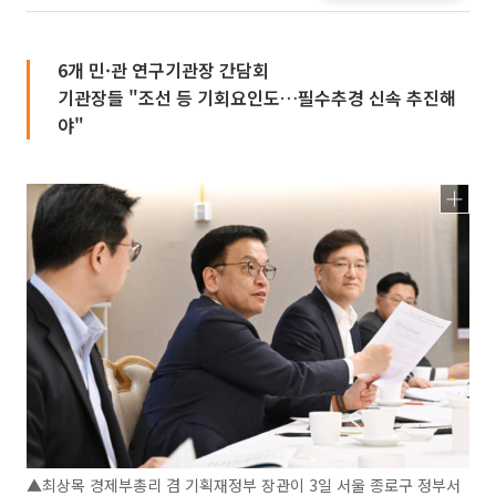
6개 민·관 연구기관장 간담회
기관장들 "조선 등 기회요인도…필수추경 신속 추진해
야"
▲최상목 경제부총리 겸 기획재정부 장관이 3일 서울 종로구 정부서