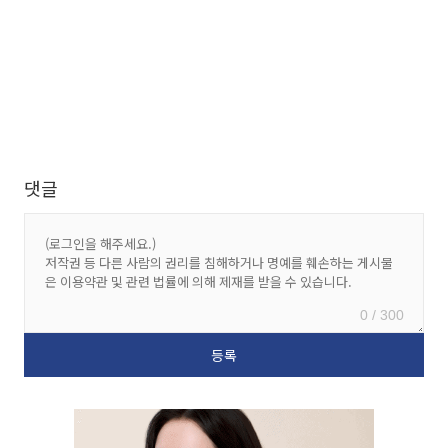
댓글
0 / 300