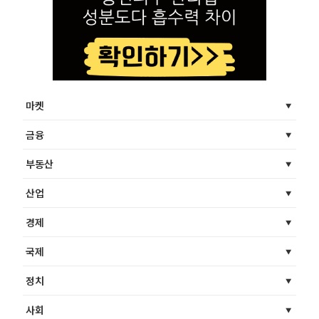
마켓
금융
부동산
산업
경제
국제
정치
사회