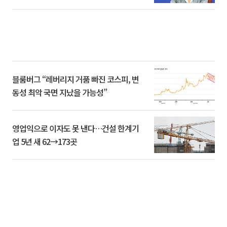
블룸버그 “레버리지 거품 빠진 코스피, 변
동성 최악 국면 지났을 가능성”
영업익으로 이자도 못 낸다…건설 한계기
업 5년 새 62→173곳