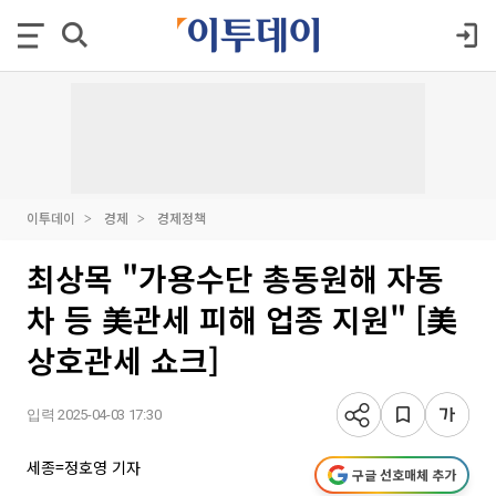
이투데이
경제
경제정책
최상목 "가용수단 총동원해 자동
차 등 美관세 피해 업종 지원" [美
상호관세 쇼크]
입력 2025-04-03 17:30
세종=정호영 기자
구글 선호매체 추가