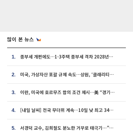
많이 본 뉴스
종부세 개편에도…1·3주택 종부세 격차 2028년부터 확대
1.
미국, 가상자산 포괄 규제 속도…상원, ‘클래리티법’ 9월 절차투표 추진
2.
이란, 미국에 호르무즈 합의 조건 제시…美 “경기 아직 안 끝나” [종합]
3.
[내일 날씨] 전국 무더위 계속…10일 낮 최고 34도 육박
4.
서경덕 교수, 김희철도 분노한 거꾸로 태극기⋯"엉터리는 아냐, 아쉬울 뿐"
5.