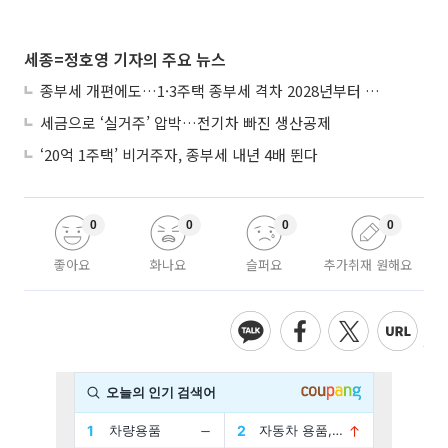
세종=정호영 기자의 주요 뉴스
종부세 개편에도…1·3주택 종부세 격차 2028년부터 확대
세금으로 ‘실거주’ 압박…전기차 빠진 생산공제
‘20억 1주택’ 비거주자, 종부세 내년 4배 뛴다
0
0
0
0
좋아요
화나요
슬퍼요
추가취재 원해요