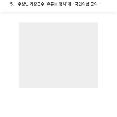
우성빈 기장군수 ‘유튜브 정치’에…국민의힘 군의원들 집단 반발
5.