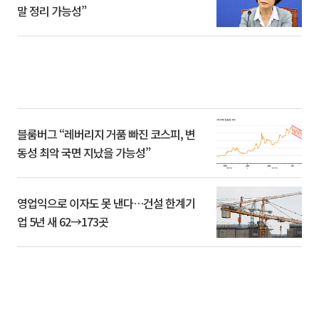
말 정리 가능성”
블룸버그 “레버리지 거품 빠진 코스피, 변
동성 최악 국면 지났을 가능성”
영업익으로 이자도 못 낸다…건설 한계기
업 5년 새 62→173곳