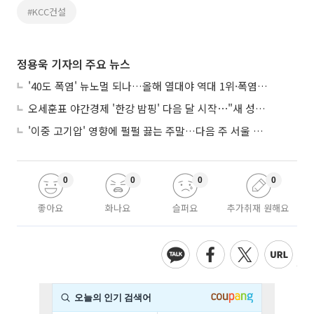
#KCC건설
정용욱 기자의 주요 뉴스
'40도 폭염' 뉴노멀 되나…올해 열대야 역대 1위·폭염일수 평년 3배 넘어
오세훈표 야간경제 '한강 밤핑' 다음 달 시작⋯"새 성장동력 만들 것"
'이중 고기압' 영향에 펄펄 끓는 주말…다음 주 서울 포함 서쪽이 더 덥다
0
0
0
0
좋아요
화나요
슬퍼요
추가취재 원해요