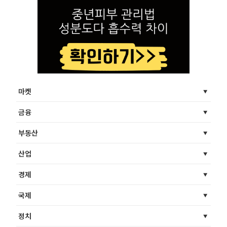
마켓
금융
부동산
산업
경제
국제
정치