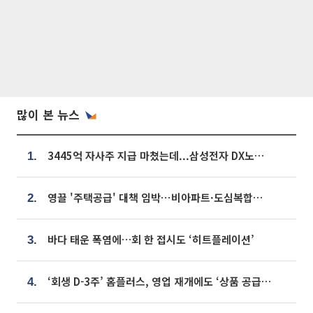
많이 본 뉴스
3445억 자사주 지급 마쳤는데...삼성전자 DX노조, 뒤늦은 '떼쓰기 집회'
1.
영끌 '주택공급' 대책 임박⋯비아파트·도심복합까지 총동원
2.
바다 태운 폭염에…회 한 접시도 ‘히트플레이션’
3.
‘회생 D-3주’ 홈플러스, 영업 재개에도 ‘상품 공급망’ 복구가 생존 관건
4.