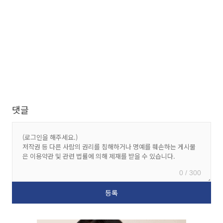
댓글
0 / 300