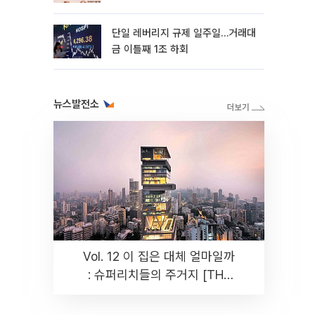
까지 튼튼”
단일 레버리지 규제 일주일…거래대
금 이틀째 1조 하회
뉴스발전소
Vol. 12 이 집은 대체 얼마일까
: 슈퍼리치들의 주거지 [THE
RARE]