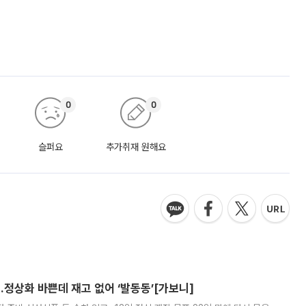
0
0
슬퍼요
추가취재 원해요
…정상화 바쁜데 재고 없어 ‘발동동’[가보니]