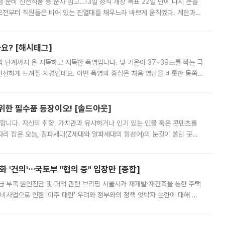
준비 신선식품 등 순차 입고…13일 정식 개장 목표 22일 만에 다시 문을
오전부터 직원들은 비어 있는 진열대를 채우느라 바쁘게 움직였다. 계란과
리를 잡기 시작했지만, 매장 곳곳엔 여전히 텅 빈 매대가 먼저 눈에 들어왔
까요? [해시태그]
’의 단계까지 온 지독하고 지독한 폭염입니다. 낮 기온이 37~39도를 찍는 극
 선선하게 느껴질 지경인데요. 이번 폭염의 중심은 처음 영남을 비롯한 동쪽
 북서풍이 산맥을 넘어 영남 쪽으로 내려오면서 뜨겁고 건조해졌는데요.
 위한 필수품 등장이오! [솔드아웃]
합니다. 자신의 취향, 가치관과 유사하거나 인기 있는 인물 혹은 콘텐츠를
'가 자리 잡은 오늘, 잘파세대(Z세대와 알파세대의 합성어)의 눈길이 쏠린 곳은
리는 공연장. 응원봉만큼이나 눈에 띄는 게 있습니다. 공연이 시작되기
 '건의'⋯국토부 "협의 중" 입장만 [종합]
급 부족 원인진단 및 대책 관련 브리핑 서울시가 재개발·재건축을 통한 주택
비사업으로 인한 '이주 대란' 우려와 정부와의 정책 엇박자 논란에 대해 정
실장은 2031년까지 31만 가구 착공 목표에 차질이 없다는 입장이나,