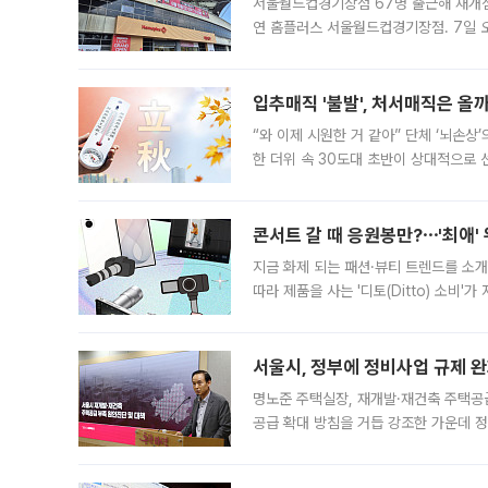
서울월드컵경기장점 67명 출근해 재개점 
연 홈플러스 서울월드컵경기장점. 7일 
우유, 과일 같은 신선식품이 차근차근 자
입추매직 '불발', 처서매직은 올
“와 이제 시원한 거 같아” 단체 ‘뇌손상
한 더위 속 30도대 초반이 상대적으로
지역에 있었습니다. 7월 말에는 서풍과
콘서트 갈 때 응원봉만?⋯'최애'
지금 화제 되는 패션·뷰티 트렌드를 소개
따라 제품을 사는 '디토(Ditto) 소비
어디일까요? 아이돌 콘서트 시작을 기다
서울시, 정부에 정비사업 규제 완화
명노준 주택실장, 재개발·재건축 주택공
공급 확대 방침을 거듭 강조한 가운데 정
면 반박하고 나섰다. 명노준 서울시 주택