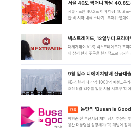
서울 40도 찍더니 하남 40.8도
서울ㆍ노원 40.2도 이어 하남 40.8도
안 비 시작·내륙 소나기…무더위·열대야 
에서도 40도를 웃도는 기온이 관측됐다
의 극심한
넥스트레이드, 12일부터 프리마
대체거래소(ATS) 넥스트레이드가 프리
내 상·하한가 주문을 한시적으로 금지하
가 체결 사례와 관련해 설명자료를 내고
9월 입주 디에이치방배 잔금대출
KB·신한·하나 각각 1000억 배정…우
조정 9월 입주를 앞둔 서울 서초구 ‘디
은행과 NH농협은행도 대출 취급을 검토
민은행
논란의 'Busan is Go
단독
박형준 전 부산시장 재임 당시 추진된 부산
용산 대통령실 상징체계(CI) 개발에 참