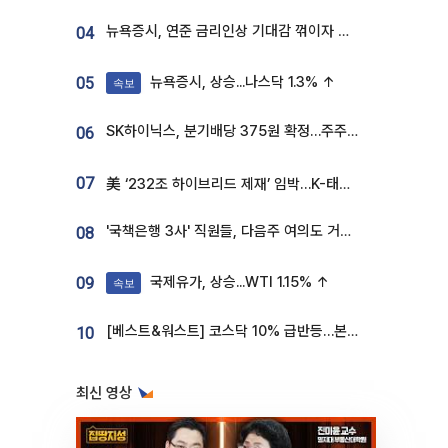
뉴욕증시, 연준 금리인상 기대감 꺾이자 상승...S&P500 사상 최고치 [종합]
04
뉴욕증시, 상승...나스닥 1.3% ↑
05
속보
SK하이닉스, 분기배당 375원 확정…주주환원책 9월로 앞당겨 발표
06
07
美 ‘232조 하이브리드 제재’ 임박…K-태양광, 불확실성 털고 날개 다나
'국책은행 3사' 직원들, 다음주 여의도 거리 나서는 까닭은
08
국제유가, 상승...WTI 1.15% ↑
09
속보
[베스트&워스트] 코스닥 10% 급반등…본느, 최대주주 변경 기대에 270% 폭등
10
최신 영상