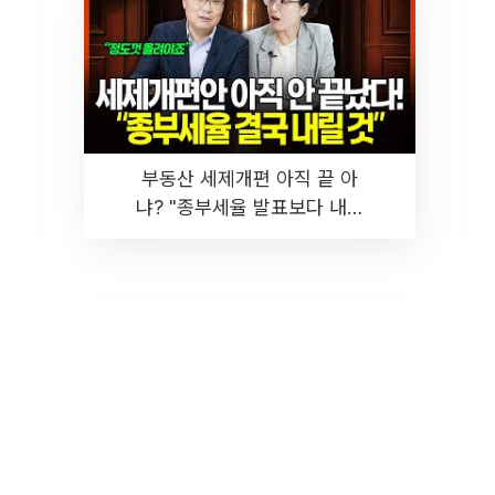
부동산 세제개편 아직 끝 아
냐? "종부세율 발표보다 내릴
것" 장기거주·양도세 전망 I 집
땅지성 I 김인만, 진미윤