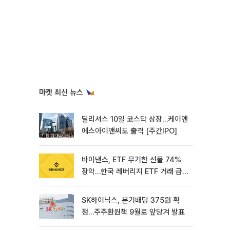
마켓 최신 뉴스
딜리셔스 10일 코스닥 상장…케이앤
에스아이앤씨도 출격 [주간IPO]
바이낸스, ETF 무기한 선물 74%
장악…한국 레버리지 ETF 거래 급
증 [e가상자산]
SK하이닉스, 분기배당 375원 확
정…주주환원책 9월로 앞당겨 발표