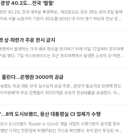
·광양 40.2도…전국 '펄펄'
·광양 40.2도 전국 대부분 폭염특보…체감온도도 곳곳 38도 넘어 8일 동해
지속 서울 노원구의 기온이 40도를 넘어선 데 이어 경기 하남과 전남 광양
. 전국 대부분 지역에 폭염특보가 내려진 가운데 곳곳에서 39~40도 안팎
켓 상·하한가 주문 한시 금지
마켓에서 발생하는 가격 왜곡 현상을 방지하기 위해 이달 12일부터 프리마켓
기로 했다. 7일 넥스트레이드는 최근 프리마켓에서 발생한 소량의 상·하한
, 주문 오류로 인한 가격 급등락을 최소화하기 위한 비상 대응방안을 발표
 풀린다…은행권 3000억 공급
리·농협도 취급 검토 당국 실수요자 공급 주문…분양가·필요자금 반영해 한도
에이치방배’에 주요 은행들이 3000억원 규모의 잔금대출을 공급한다. 우리
하고 있어 향후 공급 규모가 늘어날 전망이다. 7일 금융권에 따르면 KB국
od'…8억 도시브랜드, 용산 대통령실 CI 업체가 수행
시 도시브랜드 ‘Busan is Good’ 개발 사업의 수행기관이 윤석열 정부
여했던 디자인 전문업체 피앤(P&)인 것으로 확인됐다. 8억 원이 투입된 부산