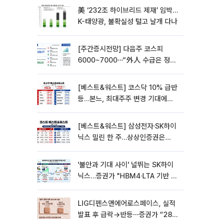
美 ‘232조 하이브리드 제재’ 임박…
K-태양광, 불확실성 털고 날개 다나
[주간증시전망] 다음주 코스피
6000~7000⋯“外人 수급은 정책
이 변수”
[베스트&워스트] 코스닥 10% 급반
등…본느, 최대주주 변경 기대에
270% 폭등
[베스트&워스트] 삼성전자·SK하이
닉스 밀린 한 주…상상인증권은
85% 급등
'불안과 기대 사이' 널뛰는 SK하이
닉스…증권가 "HBM4·LTA 기반 펀
터멘털 견고"
LIG디펜스앤에어로스페이스, 실적
발표 후 급락→반등⋯증권가 “28년