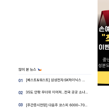
많이 본 뉴스
[베스트&워스트] 삼성전자·SK하이닉스 밀린 한 주…상상인증권은 85% 급등
01
35도 안팎 무더위 이어져…전국 곳곳 소나기 [오늘 날씨]
02
03
[주간증시전망] 다음주 코스피 6000~7000⋯“外人 수급은 정책이 변수”