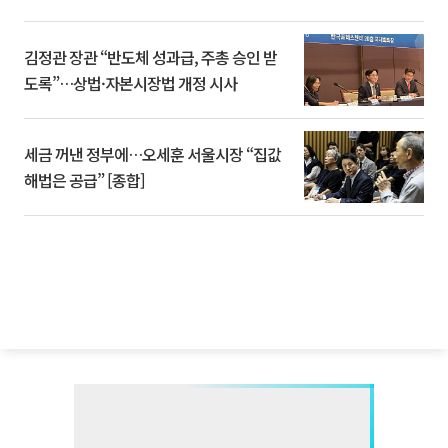
김정관 장관 “반도체 성과급, 주총 승인 받
도록”…상법·자본시장법 개정 시사
세금 꺼낸 정부에…오세훈 서울시장 “집값
해법은 공급” [종합]