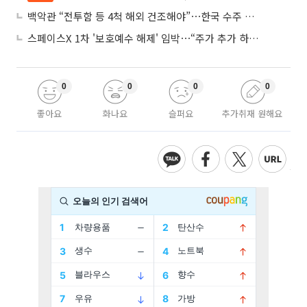
백악관 “전투함 등 4척 해외 건조해야”⋯한국 수주 기대
스페이스X 1차 '보호예수 해제' 임박⋯“주가 추가 하락 가능성”
0
0
0
0
좋아요
화나요
슬퍼요
추가취재 원해요