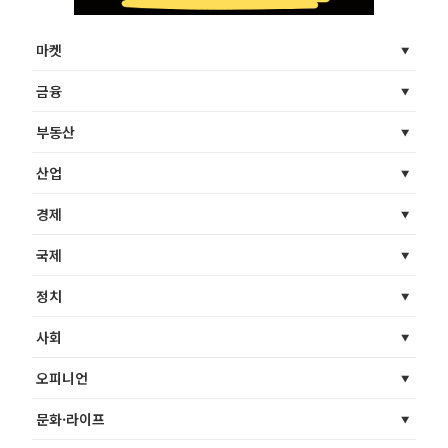
마켓
금융
부동산
산업
경제
국제
정치
사회
오피니언
문화·라이프