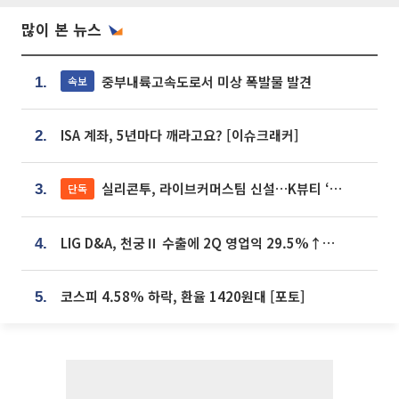
많이 본 뉴스
중부내륙고속도로서 미상 폭발물 발견
속보
1.
ISA 계좌, 5년마다 깨라고요? [이슈크래커]
2.
실리콘투, 라이브커머스팀 신설…K뷰티 ‘글로벌 판매망’ 확대[K뷰티 라방戰]
단독
3.
LIG D&A, 천궁Ⅱ 수출에 2Q 영업익 29.5%↑…수주잔고 24.6조 [종합]
4.
코스피 4.58% 하락, 환율 1420원대 [포토]
5.