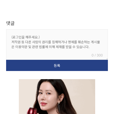
댓글
0 / 300