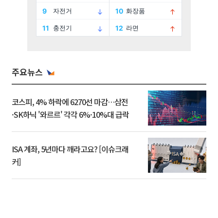
주요뉴스
코스피, 4% 하락에 6270선 마감…삼전
·SK하닉 '와르르' 각각 6%·10%대 급락
ISA 계좌, 5년마다 깨라고요? [이슈크래
커]