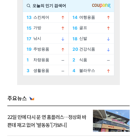
주요뉴스
22일 만에 다시 문 연 홈플러스…정상화 바
쁜데 재고 없어 ‘발동동’[가보니]