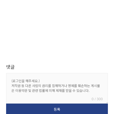
댓글
0 / 300