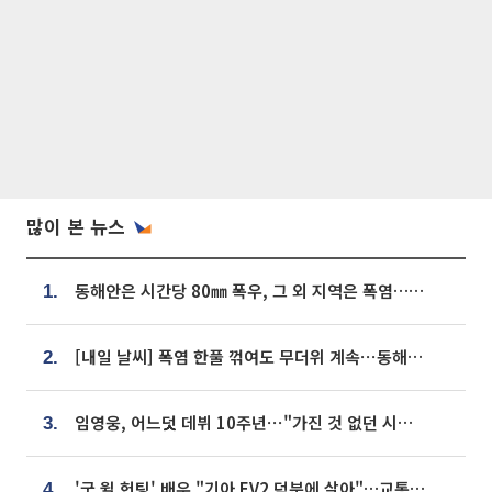
많이 본 뉴스
동해안은 시간당 80㎜ 폭우, 그 외 지역은 폭염…‘극과 극 날씨’
1.
[내일 날씨] 폭염 한풀 꺾여도 무더위 계속⋯동해안 이틀 연속 비
2.
임영웅, 어느덧 데뷔 10주년⋯"가진 것 없던 시절, 내 앞엔 20명의 팬뿐"
3.
'굿 윌 헌팅' 배우 "기아 EV2 덕분에 살아"…교통사고 후 안전성 극찬
4.