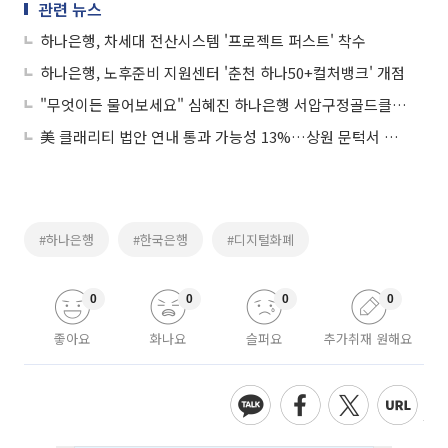
관련 뉴스
하나은행, 차세대 전산시스템 '프로젝트 퍼스트' 착수
하나은행, 노후준비 지원센터 '춘천 하나50+컬처뱅크' 개점
"무엇이든 물어보세요" 심혜진 하나은행 서압구정골드클럽PB센터장
美 클래리티 법안 연내 통과 가능성 13%…상원 문턱서 제동
#하나은행
#한국은행
#디지털화폐
0
0
0
0
좋아요
화나요
슬퍼요
추가취재 원해요