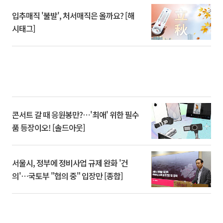
입추매직 '불발', 처서매직은 올까요? [해
시태그]
콘서트 갈 때 응원봉만?⋯'최애' 위한 필수
품 등장이오! [솔드아웃]
서울시, 정부에 정비사업 규제 완화 '건
의'⋯국토부 "협의 중" 입장만 [종합]