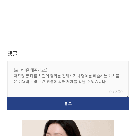
댓글
0 / 300