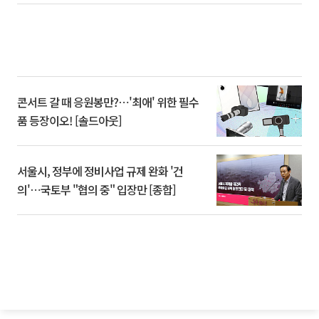
콘서트 갈 때 응원봉만?⋯'최애' 위한 필수
품 등장이오! [솔드아웃]
서울시, 정부에 정비사업 규제 완화 '건
의'⋯국토부 "협의 중" 입장만 [종합]