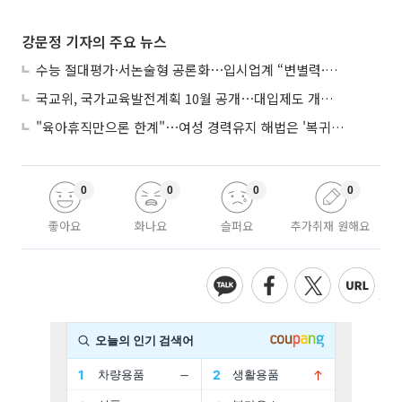
강문정 기자의 주요 뉴스
수능 절대평가·서논술형 공론화⋯입시업계 “변별력·사교육 대책 먼저”
국교위, 국가교육발전계획 10월 공개⋯대입제도 개편 공론화 추진
"육아휴직만으론 한계"⋯여성 경력유지 해법은 '복귀 후 유연근무’
0
0
0
0
좋아요
화나요
슬퍼요
추가취재 원해요