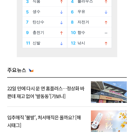
주요뉴스
22일 만에 다시 문 연 홈플러스…정상화 바
쁜데 재고 없어 ‘발동동’[가보니]
입추매직 '불발', 처서매직은 올까요? [해
시태그]