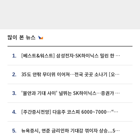
많이 본 뉴스
[베스트&워스트] 삼성전자·SK하이닉스 밀린 한 주…상상인증권은 85% 급등
1.
35도 안팎 무더위 이어져…전국 곳곳 소나기 [오늘 날씨]
2.
'불안과 기대 사이' 널뛰는 SK하이닉스…증권가 "HBM4·LTA 기반 펀터멘털 견고"
3.
[주간증시전망] 다음주 코스피 6000~7000⋯“外人 수급은 정책이 변수”
4.
뉴욕증시, 연준 금리인하 기대감 꺾이자 상승...S&P500 사상 최고치 [종합]
5.