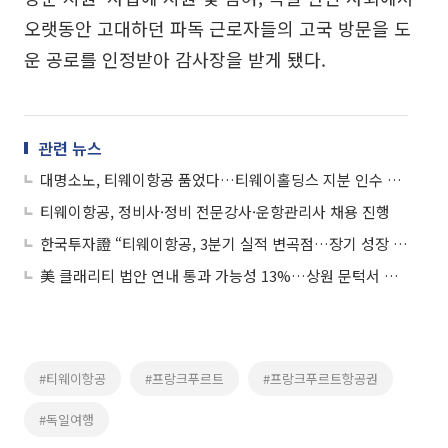
오랫동안 고대하던 파독 근로자들의 고국 방문을 도
운 공로를 인정받아 감사장을 받게 됐다.
관련 뉴스
대명소노, 티웨이항공 품었다…티웨이홀딩스 지분 인수 계약 체결
티웨이항공, 정비사·정비 전문강사·운항관리사 채용 진행
한국투자證 “티웨이항공, 3분기 실적 변곡점…장기 성장 전망”
美 클래리티 법안 연내 통과 가능성 13%…상원 문턱서 제동
#티웨이항공
#프랑크푸르트
#프랑크푸르트항공권
#독일여행