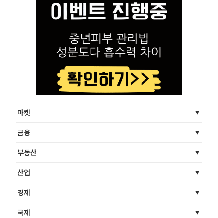
마켓
금융
부동산
산업
경제
국제