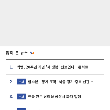
많이 본 뉴스
빅뱅, 20주년 기념 '새 뱅봉' 선보인다⋯콘서트 앞두고 팝업 개최
1.
합수본, '통계 조작' 서울·경기·충북 선관위 등 추가 압수수색
속보
2.
전북 완주 삼례읍 공장서 화재 발생
속보
3.