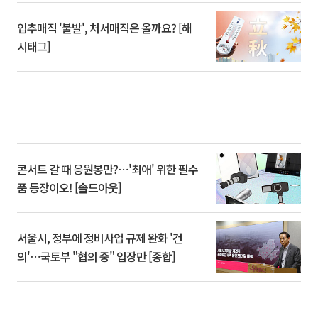
입추매직 '불발', 처서매직은 올까요? [해
시태그]
콘서트 갈 때 응원봉만?⋯'최애' 위한 필수
품 등장이오! [솔드아웃]
서울시, 정부에 정비사업 규제 완화 '건
의'⋯국토부 "협의 중" 입장만 [종합]