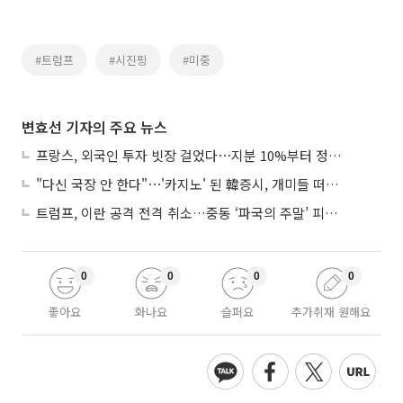
#트럼프
#시진핑
#미중
변효선 기자의 주요 뉴스
프랑스, 외국인 투자 빗장 걸었다⋯지분 10%부터 정부가 승인
"다신 국장 안 한다"⋯'카지노' 된 韓증시, 개미들 떠난다
트럼프, 이란 공격 전격 취소…중동 ‘파국의 주말’ 피했다
0
0
0
0
좋아요
화나요
슬퍼요
추가취재 원해요