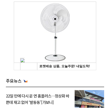
주요뉴스
22일 만에 다시 문 연 홈플러스…정상화 바
쁜데 재고 없어 ‘발동동’[가보니]