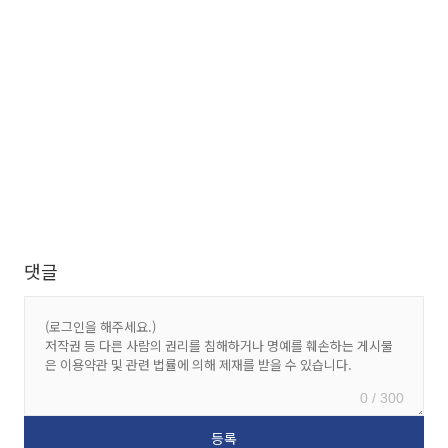
댓글
0 / 300