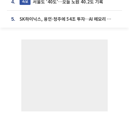
서울도 '40도'…오늘 노원 40.2도 기록
속보
4.
SK하이닉스, 용인·청주에 54조 투자…AI 메모리 생산기지 키운다
5.