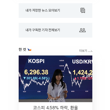
내가 저장한 뉴스 모아보기
내가 구독한 기자 전체보기
한 컷
코스피 4.58% 하락, 환율