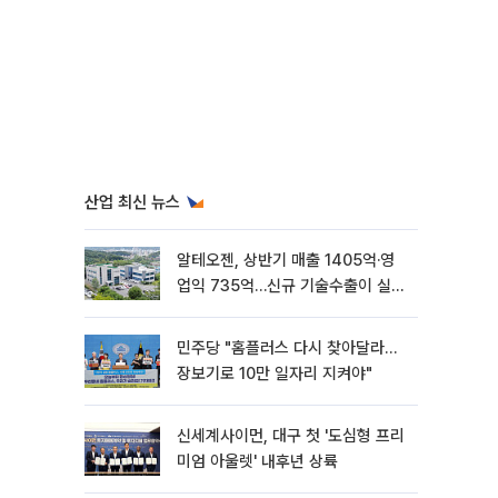
산업 최신 뉴스
알테오젠, 상반기 매출 1405억·영
업익 735억…신규 기술수출이 실적
견인
민주당 "홈플러스 다시 찾아달라…
장보기로 10만 일자리 지켜야"
신세계사이먼, 대구 첫 '도심형 프리
미엄 아울렛' 내후년 상륙