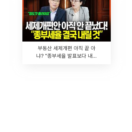
부동산 세제개편 아직 끝 아
냐? "종부세율 발표보다 내릴
것" 장기거주·양도세 전망 I 집
땅지성 I 김인만, 진미윤