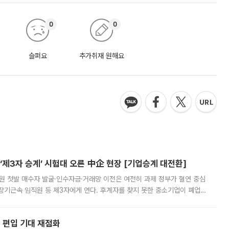
0
0
슬퍼요
추가취재 원해요
제3자 승계’ 시험대 오른 中企 현장 [기업승계 대전환]
지원 첫발 매수자 발굴·인수자금·거래망 이전은 여전히 과제 정부가 혈연 중심
장기근속 임직원 등 제3자에게 연다. 후계자를 찾지 못한 중소기업이 폐업
해 기술과 일자리를 남기도록 하겠다는 취지다. 다만 세금 감면만으로 거래를
에 편입 기대 재점화