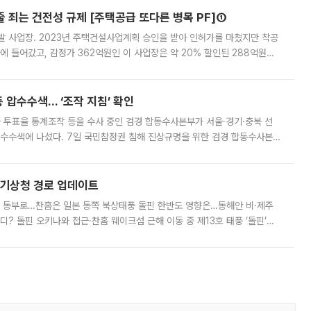
줄 죄는 건전성 규제 [주택공급 또다른 병목 PF]①
발 사업장. 2023년 주택건설사업계획 승인을 받아 인허가를 마쳤지만 착공
에 들어갔고, 감정가 362억원인 이 사업장은 약 20% 할인된 288억원에
 현재는 4차 공매를 위한 조건 협의가 진행 중이다. 수도권의 주요 주거 배
 압수수색… ‘조작 지침’ 확인
와 투표율 통계조작 등을 수사 중인 검경 합동수사본부가 서울·경기·충북 선
 압수수색에 나섰다. 7일 국민참정권 침해 진상규명을 위한 검경 합동수사본
추가 증거 확보를 위해 중앙선관위, 서울시·경기도·충청북도 선관위, 김포시
본기상청 경로 업데이트
국 동부로…찬홈은 일본 동쪽 북상태풍 돌핀 한반도 영향은…동해안 비·제주
디? 돌핀 오키나와 접근·찬홈 웨이크섬 근해 이동 중 제13호 태풍 ‘돌핀’이
 아마미 지방에 접근하고 있다. 돌핀은 오키나와 부근을 지난 뒤 동중국해