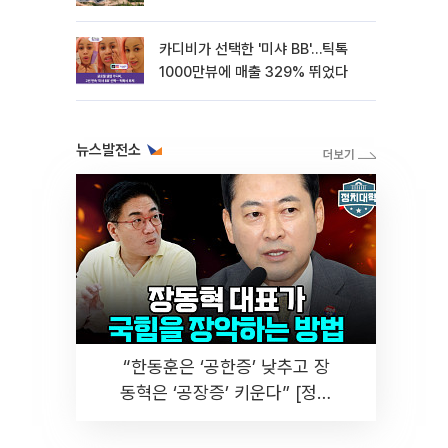
카디비가 선택한 '미샤 BB'…틱톡
1000만뷰에 매출 329% 뛰었다
뉴스발전소
“한동훈은 ‘공한증’ 낮추고 장
동혁은 ‘공장증’ 키운다” [정치
대학]