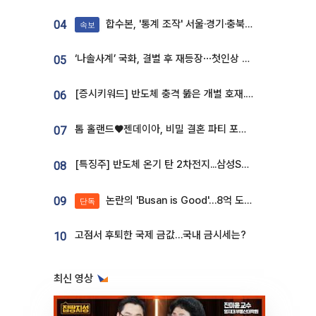
합수본, '통계 조작' 서울·경기·충북 선관위 등 추가 압수수색
04
속보
‘나솔사계’ 국화, 결별 후 재등장⋯첫인상 투표 휩쓸고 ‘인기녀’ 등극
05
[증시키워드] 반도체 충격 뚫은 개별 호재...포스코퓨처엠·에코프로·한화솔루션 '눈길'
06
톰 홀랜드♥젠데이아, 비밀 결혼 파티 포착⋯호텔 대관비만 9억
07
[특징주] 반도체 온기 탄 2차전지...삼성SDI, 장 초반 7% 넘게 껑충
08
논란의 'Busan is Good'…8억 도시브랜드, 용산 대통령실 CI 업체가 수행
09
단독
고점서 후퇴한 국제 금값…국내 금시세는?
10
최신 영상