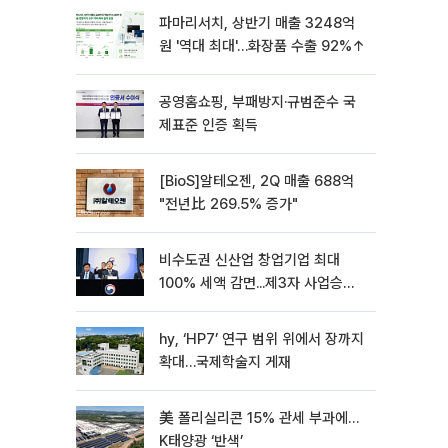
파마리서치, 상반기 매출 3248억
원 '역대 최대'…화장품 수출 92%↑
공영홈쇼핑, 부패방지·규범준수 국
제표준 인증 획득
[BioS]알테오젠, 2Q 매출 688억
"전년比 269.5% 증가"
비수도권 신산업 창업기업 최대
100% 세액 감면...제3자 사업승계
특례 도입
hy, ‘HP7’ 연구 범위 위에서 장까지
확대…국제학술지 게재
美 폴리실리콘 15% 관세 부과에…
K태양광 ‘반색’