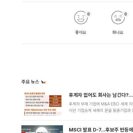
0
0
좋아요
화나요
주요 뉴스
후계자 없어도 회사는 남긴다?…‘
후계자 부재 기업에 M&A·EBO 세제 
이던 기업승계 세제의 문을 동종기업과 
대신 M&A나 임직원 인수(EBO)를 통
늘
MSCI 발표 D-7…후보주 반등