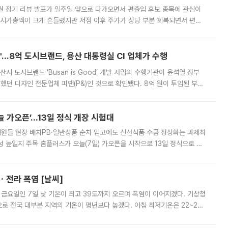
월 정기 리뷰 발표가 일주일 앞으로 다가오면서 편출입 후보 종목에 관심이
 시가총액이 크게 흔들렸지만 저점 이후 주가가 상당 부분 회복되면서 편입
다시 부각되고 있다. 7일 금융투자업계에 따르면 MSCI는 한국시간으로 오는
od'…8억 도시브랜드, 용산 대통령실 CI 업체가 수행
시 도시브랜드 ‘Busan is Good’ 개발 사업의 수행기관이 윤석열 정부
여했던 디자인 전문업체 피앤(P&)인 것으로 확인됐다. 8억 원이 투입된 부산
 부족과 디자인 정체성 논란에 휩싸였던 만큼, 사업 선정 과정과 결과물에
 가오픈’...13일 정식 개장 시험대
.직원들 현장 배치PB·일반상품 순차 입고에도 신선식품 수급 정상화는 과제최
 높일지 주목 홈플러스가 오늘(7일) 가오픈을 시작으로 13일 정식으로 재
직원들이 현장 배치되고, PB 상품과 함께 일반 상품 납품도 순차적으로 진행
ㆍ전라 폭염 [날씨]
 금요일인 7일 낮 기온이 최고 39도까지 오르며 폭염이 이어지겠다. 기상청
로 전국 대부분 지역의 기온이 평년보다 높겠다. 아침 최저기온은 22~27
 대부분 지역에 폭염특보가 발효된 가운데 최고체감온도는 35도 안팎까지 올라