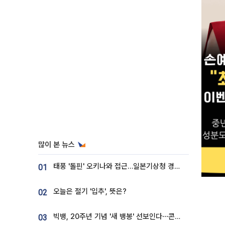
많이 본 뉴스
태풍 '돌핀' 오키나와 접근…일본기상청 경로 업데이트
01
오늘은 절기 '입추', 뜻은?
02
빅뱅, 20주년 기념 '새 뱅봉' 선보인다⋯콘서트 앞두고 팝업 개최
03