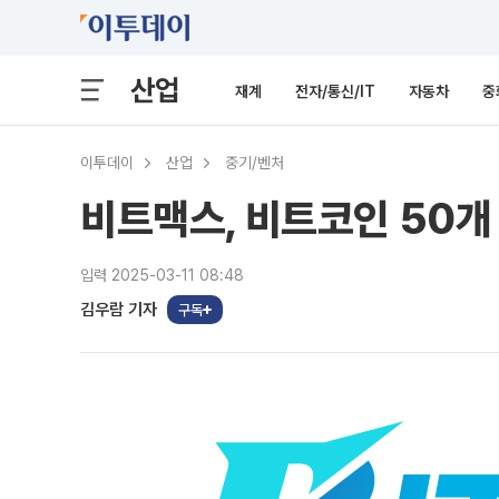
산업
재계
전자/통신/IT
자동차
중
이투데이
산업
중기/벤처
비트맥스, 비트코인 50개
입력 2025-03-11 08:48
김우람 기자
구독