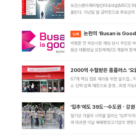
모건스탠리캐피털인터내셔널(MSCI) 8
쏠린다. 지난달 말 급락장으로 후보군의
가능성과 지수 추종 자금 유입 기대가 
논란의 'Busan is Go
단독
박형준 전 부산시장 재임 당시 추진된 부산
용산 대통령실 상징체계(CI) 개발에 참
도시브랜드 사업이 공개 이후 시민 공감
2000억 수혈받은 홈플러스 ‘오늘
67개 핵심 점포 재가동 위한 빌드업..
소 인력·압축 매장으로 운영…회생 가능성
영업을 시작한다. 핵심 점포 67개에는 
'입추'에도 39도⋯수도권ㆍ강원
절기상 가을의 시작을 알리는 ‘입추’이자
에 따르면 이날 북태평양고기압의 영향으
도, 낮 최고기온은 31~39도로, 전국