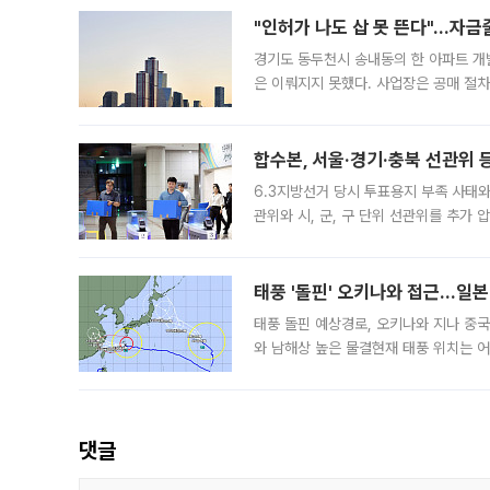
"인허가 나도 삽 못 뜬다"…자금
경기도 동두천시 송내동의 한 아파트 개
은 이뤄지지 못했다. 사업장은 공매 절차
3차 공매까지 진행됐으나 모두 유찰됐다.
후
합수본, 서울·경기·충북 선관위 등
6.3지방선거 당시 투표용지 부족 사태
관위와 시, 군, 구 단위 선관위를 추가
부(김태훈 서울중앙지검 3차장검사)는 
태풍 '돌핀' 오키나와 접근…일
태풍 돌핀 예상경로, 오키나와 지나 중
와 남해상 높은 물결현재 태풍 위치는 어
강한 세력을 유지한 채 일본 오키나와와
댓글