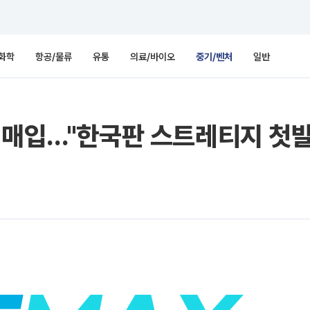
화학
항공/물류
유통
의료/바이오
중기/벤처
일반
 매입…"한국판 스트레티지 첫발