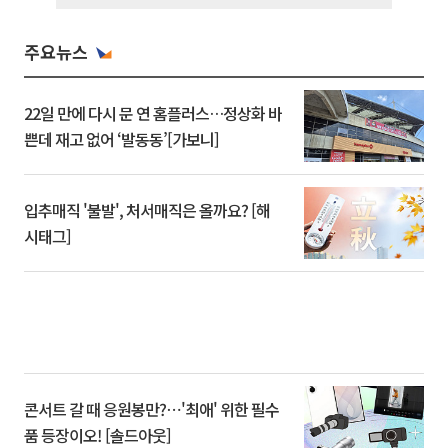
주요뉴스
22일 만에 다시 문 연 홈플러스…정상화 바
쁜데 재고 없어 ‘발동동’[가보니]
입추매직 '불발', 처서매직은 올까요? [해
시태그]
콘서트 갈 때 응원봉만?⋯'최애' 위한 필수
품 등장이오! [솔드아웃]