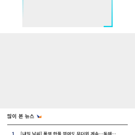
많이 본 뉴스
[내일 날씨] 폭염 한풀 꺾여도 무더위 계속⋯동해안 이틀 연속 비
1.