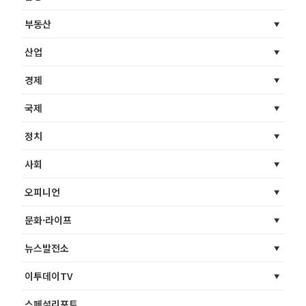
부동산
산업
경제
국제
정치
사회
오피니언
문화·라이프
뉴스발전소
이투데이TV
스페셜리포트