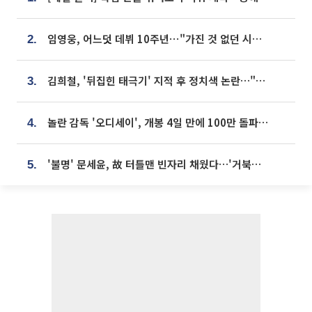
임영웅, 어느덧 데뷔 10주년⋯"가진 것 없던 시절, 내 앞엔 20명의 팬뿐"
2.
김희철, '뒤집힌 태극기' 지적 후 정치색 논란…"좌우 떠나 우리나라 국기"
3.
놀란 감독 '오디세이', 개봉 4일 만에 100만 돌파⋯'왕사남' 보다 빠르다
4.
'불명' 문세윤, 故 터틀맨 빈자리 채웠다…'거북이' 눈물의 최종 우승
5.