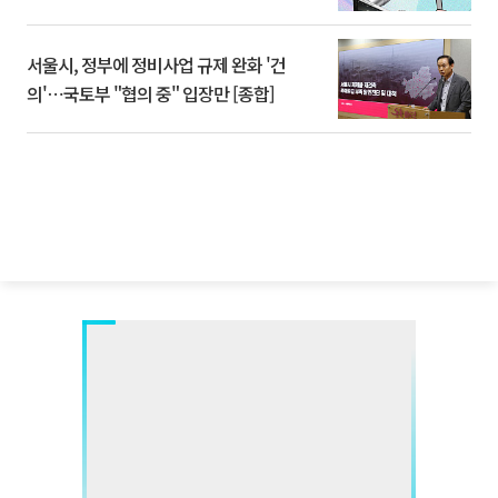
서울시, 정부에 정비사업 규제 완화 '건
의'⋯국토부 "협의 중" 입장만 [종합]