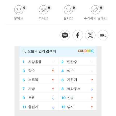
0
0
0
0
좋아요
화나요
슬퍼요
추가취재 원해요