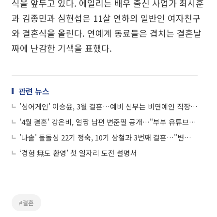
식을 앞두고 있다. 에일리는 배우 출신 사업가 최시훈
과 김종민과 심현섭은 11살 연하의 일반인 여자친구
와 결혼식을 올린다. 연예계 동료들은 겹치는 결혼날
짜에 난감한 기색을 표했다.
관련 뉴스
'싱어게인' 이승윤, 3월 결혼…예비 신부는 비연예인 직장인 "9년 교제"
'4월 결혼' 강은비, 얼짱 남편 변준필 공개…"부부 유튜브 할 것"
'나솔' 돌돌싱 22기 정숙, 10기 상철과 3번째 결혼…"변호사 접고 미국 갈 것"
‘경험 無도 환영’ 첫 일자리 도전 설명서
#결혼