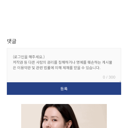
댓글
0 / 300