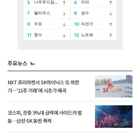
주요뉴스
NXT 프리마켓서 SK하이닉스 또 하한
가⋯‘11주 거래’에 시초가 왜곡
코스피, 장중 5%대 급락에 사이드카 발
동…삼성·SK 동반 폭락