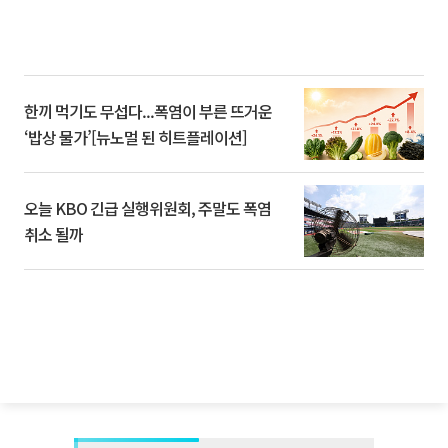
한끼 먹기도 무섭다...폭염이 부른 뜨거운
‘밥상 물가’[뉴노멀 된 히트플레이션]
오늘 KBO 긴급 실행위원회, 주말도 폭염
취소 될까