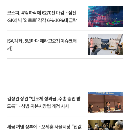
코스피, 4% 하락에 6270선 마감…삼전
·SK하닉 '와르르' 각각 6%·10%대 급락
ISA 계좌, 5년마다 깨라고요? [이슈크래
커]
김정관 장관 “반도체 성과급, 주총 승인 받
도록”…상법·자본시장법 개정 시사
세금 꺼낸 정부에…오세훈 서울시장 “집값