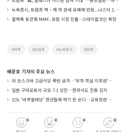
트럼프 “韓, 알래스카 가스관 참여 기대”…동양철관ㆍ하이스틸上
뉴욕증시, 트럼프 멕‧캐 차 관세 유예에 반등...나스닥 1.46%↑
블랙록 토큰화 MMF, 유럽 시장 진출∙∙∙스테이블코인 확장
#마켓
#트럼프
#뉴욕증시
#관세
배준호 기자의 주요 뉴스
러 모스크바 고급식당 폭탄 공격…‘부차 학살 지휘관’ 노렸나
일본 구마모토서 규모 7.1 강진…한국서도 진동 감지
인도 ‘바퀴벌레당’ 청년들에 백기 든 모디…교육장관 사퇴
0
0
0
0
좋아요
화나요
슬퍼요
추가취재 원해요