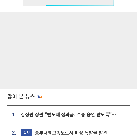
많이 본 뉴스
김정관 장관 “반도체 성과급, 주총 승인 받도록”…상법·자본시장법 개정 시사
1.
중부내륙고속도로서 미상 폭발물 발견
속보
2.