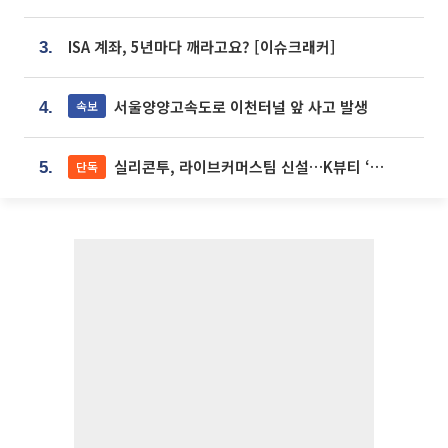
ISA 계좌, 5년마다 깨라고요? [이슈크래커]
3.
서울양양고속도로 이천터널 앞 사고 발생
속보
4.
실리콘투, 라이브커머스팀 신설…K뷰티 ‘글로벌 판매망’ 확대[K뷰티 라방戰]
단독
5.