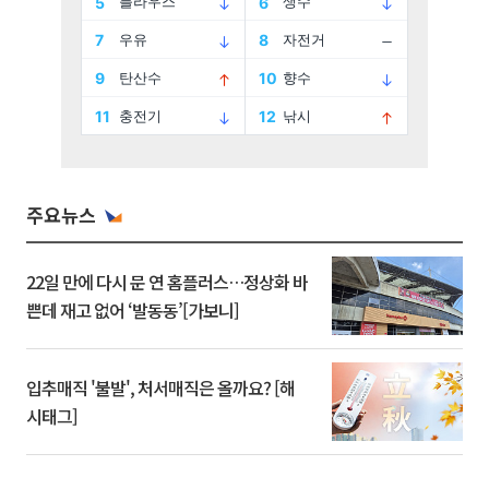
주요뉴스
22일 만에 다시 문 연 홈플러스…정상화 바
쁜데 재고 없어 ‘발동동’[가보니]
입추매직 '불발', 처서매직은 올까요? [해
시태그]