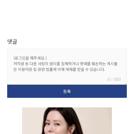
댓글
0 / 300