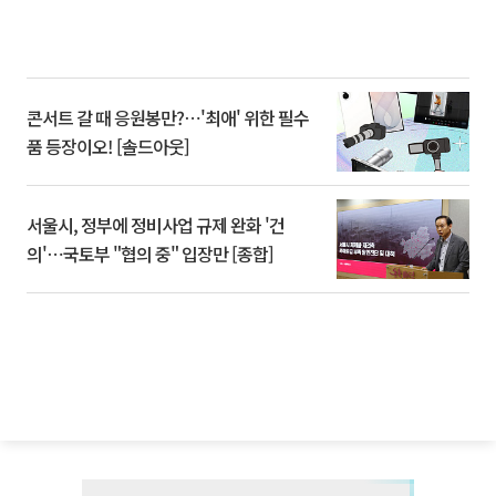
콘서트 갈 때 응원봉만?⋯'최애' 위한 필수
품 등장이오! [솔드아웃]
서울시, 정부에 정비사업 규제 완화 '건
의'⋯국토부 "협의 중" 입장만 [종합]