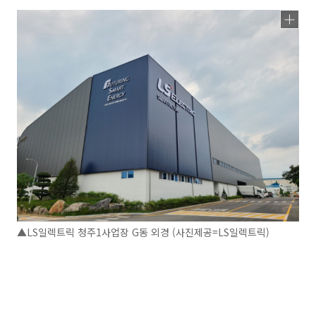
▲LS일렉트릭 청주1사업장 G동 외경 (사진제공=LS일렉트릭)