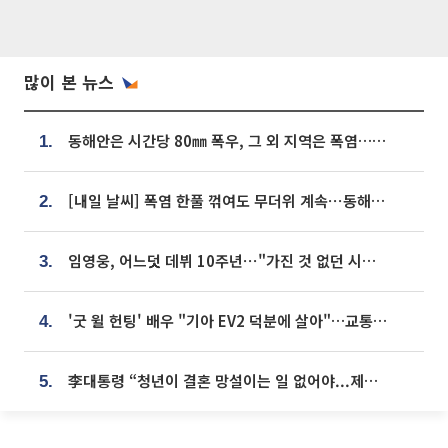
많이 본 뉴스
동해안은 시간당 80㎜ 폭우, 그 외 지역은 폭염…‘극과 극 날씨’
1.
[내일 날씨] 폭염 한풀 꺾여도 무더위 계속⋯동해안 이틀 연속 비
2.
임영웅, 어느덧 데뷔 10주년⋯"가진 것 없던 시절, 내 앞엔 20명의 팬뿐"
3.
'굿 윌 헌팅' 배우 "기아 EV2 덕분에 살아"…교통사고 후 안전성 극찬
4.
李대통령 “청년이 결혼 망설이는 일 없어야...제도상 불이익 조사”
5.