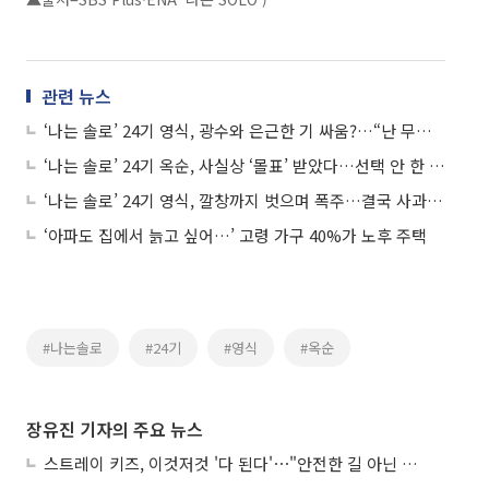
관련 뉴스
‘나는 솔로’ 24기 영식, 광수와 은근한 기 싸움?…“난 무조건 간다”
‘나는 솔로’ 24기 옥순, 사실상 ‘몰표’ 받았다…선택 안 한 광수도 알고 보니?
‘나는 솔로’ 24기 영식, 깔창까지 벗으며 폭주…결국 사과문 게재
‘아파도 집에서 늙고 싶어…’ 고령 가구 40%가 노후 주택
#나는솔로
#24기
#영식
#옥순
장유진 기자의 주요 뉴스
스트레이 키즈, 이것저것 '다 된다'⋯"안전한 길 아닌 도전이 재밌어"