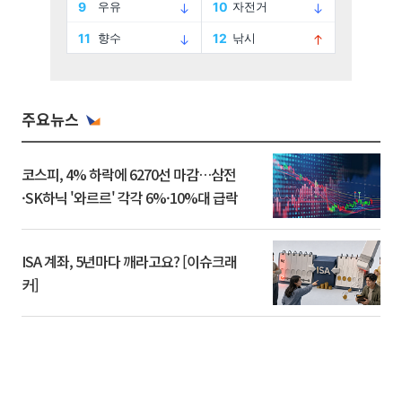
주요뉴스
코스피, 4% 하락에 6270선 마감…삼전
·SK하닉 '와르르' 각각 6%·10%대 급락
ISA 계좌, 5년마다 깨라고요? [이슈크래
커]