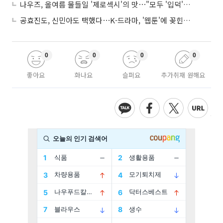
나우즈, 올여름 물들일 '제로섹시'의 맛⋯"모두 '입덕'시킬 것"
공효진도, 신민아도 택했다⋯K-드라마, '웹툰'에 꽂힌 이유
0
0
0
0
좋아요
화나요
슬퍼요
추가취재 원해요