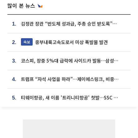
많이 본 뉴스
김정관 장관 “반도체 성과급, 주총 승인 받도록”…상법·자본시장법 개정 시사
1.
중부내륙고속도로서 미상 폭발물 발견
속보
2.
코스피, 장중 5%대 급락에 사이드카 발동…삼성·SK 동반 폭락
3.
트럼프 “자석 사업을 하라”…제이에스링크, 비중국 영구자석 공급망 구축 속도
4.
티웨이항공, 새 이름 '트리니티항공' 첫발…SSC 전략 본격화
5.