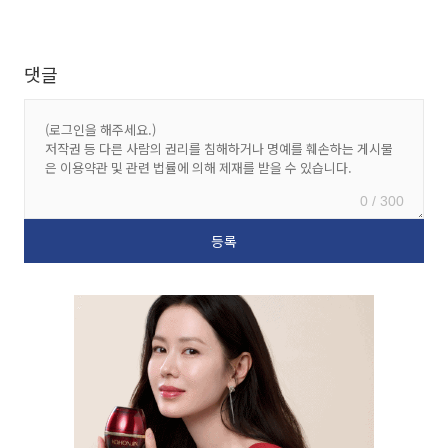
댓글
0 / 300