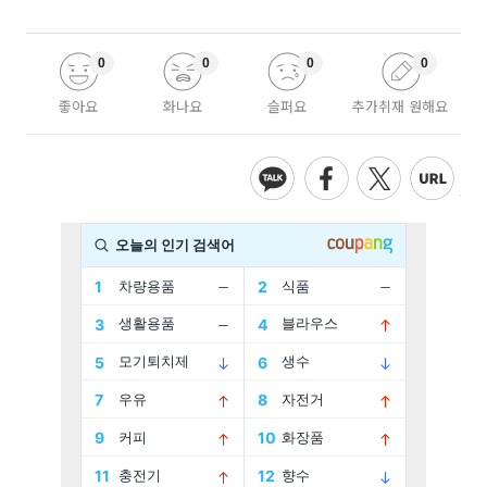
0
0
0
0
좋아요
화나요
슬퍼요
추가취재 원해요