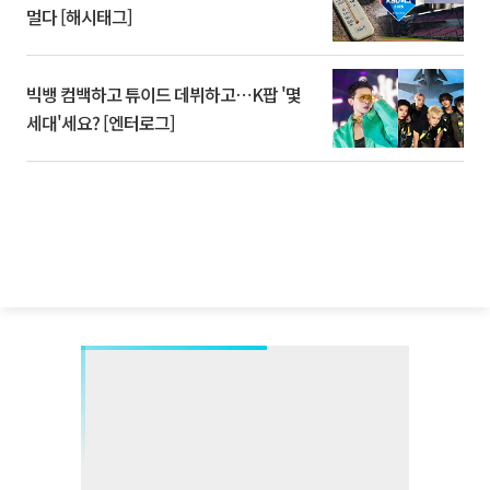
멀다 [해시태그]
빅뱅 컴백하고 튜이드 데뷔하고⋯K팝 '몇
세대'세요? [엔터로그]