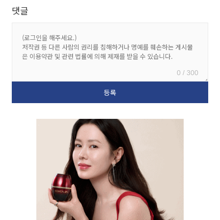
댓글
0 / 300