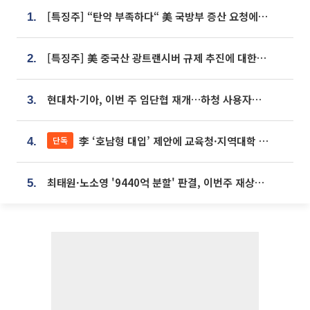
[특징주] “탄약 부족하다“ 美 국방부 증산 요청에⋯국내 방산주 급등세
1.
[특징주] 美 중국산 광트랜시버 규제 추진에 대한광통신 등 광통신株 강세
2.
현대차·기아, 이번 주 임단협 재개…하청 사용자성 재심도 ‘변수’
3.
李 ‘호남형 대입’ 제안에 교육청·지역대학 서·논술형 입시 연계 '착수'
단독
4.
최태원·노소영 '9440억 분할' 판결, 이번주 재상고 여부 주목
5.