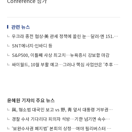
Conference 참가
관련 뉴스
우크라 종전 협상·美 관세 정책에 쏠린 눈…달러·엔 151.42엔
SNT에너지·인바디 등
S&P500, 이틀째 사상 최고치…뉴욕증시 강보합 마감
싸이월드, 10월 부활 예고…그러나 핵심 사업안은 ‘추후 공개’
윤혜원 기자의 주요 뉴스
與, 형소법 대국민 보고 vs 野, 靑 앞서 대통령 거부권 촉구
경찰 수사 기다리다 피의자 석방…기한 넘기면 속수무책
‘보완수사권 폐지법’ 본회의 상정…여야 필리버스터 대치