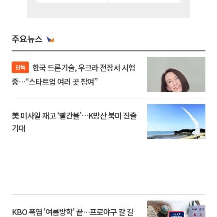
주요뉴스
한국 드론기술, 우크라 전장서 시험
단독
중…“스타트업 여러 곳 참여”
美 미사일 재고 ‘빨간불’…K방산 북미 진출
기대
KBO 폭염 '여름방학' 끝…프로야구 갈 길