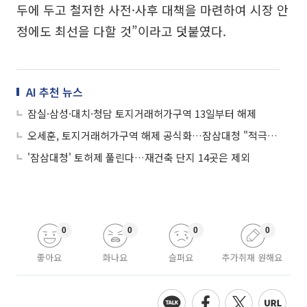
두에 두고 철저한 사전·사후 대책을 마련하여 시장 안
정에도 최선을 다할 것”이라고 덧붙였다.
AI 추천 뉴스
잠실·삼성·대치·청담 토지거래허가구역 13일부터 해제
오세훈, 토지거래허가구역 해제 공식화…잠삼대청 "적극 환영…국지적 상승·관망세 혼조"
'잠삼대청' 토허제 풀린다…재건축 단지 14곳은 제외
0
0
0
0
좋아요
화나요
슬퍼요
추가취재 원해요