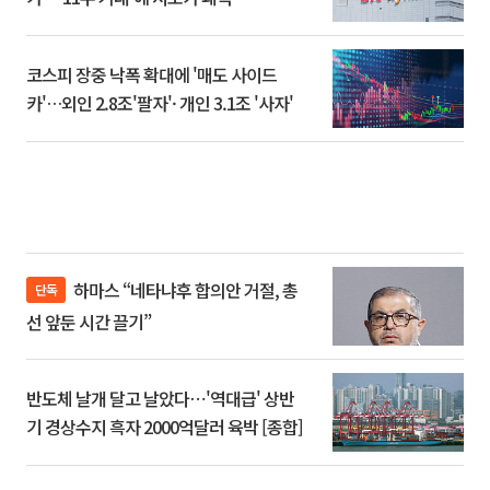
코스피 장중 낙폭 확대에 '매도 사이드
카'…외인 2.8조'팔자'· 개인 3.1조 '사자'
하마스 “네타냐후 합의안 거절, 총
단독
선 앞둔 시간 끌기”
반도체 날개 달고 날았다⋯'역대급' 상반
기 경상수지 흑자 2000억달러 육박 [종합]