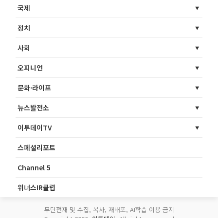
국제
정치
사회
오피니언
문화·라이프
뉴스발전소
이투데이TV
스페셜리포트
Channel 5
위너스IR클럽
무단전재 및 수집, 복사, 재배포, AI학습 이용 금지