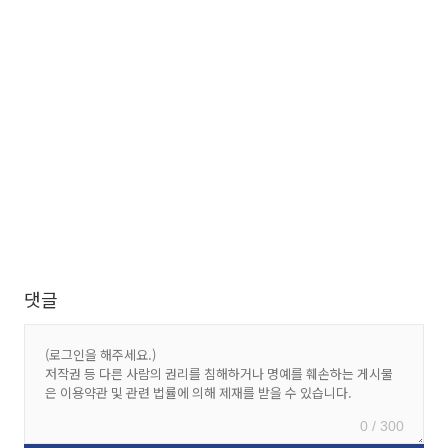
댓글
0 / 300