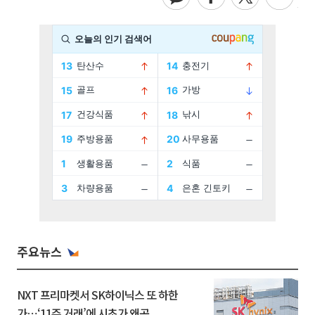
주요뉴스
NXT 프리마켓서 SK하이닉스 또 하한
가⋯‘11주 거래’에 시초가 왜곡