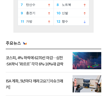
주요뉴스
코스피, 4% 하락에 6270선 마감…삼전
·SK하닉 '와르르' 각각 6%·10%대 급락
ISA 계좌, 5년마다 깨라고요? [이슈크래
커]