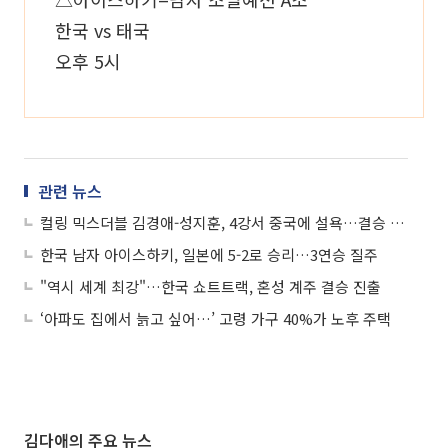
한국 vs 태국
오후 5시
관련 뉴스
컬링 믹스더블 김경애-성지훈, 4강서 중국에 설욕…결승 진출
한국 남자 아이스하키, 일본에 5-2로 승리…3연승 질주
"역시 세계 최강"…한국 쇼트트랙, 혼성 계주 결승 진출
‘아파도 집에서 늙고 싶어…’ 고령 가구 40%가 노후 주택
김다애의 주요 뉴스