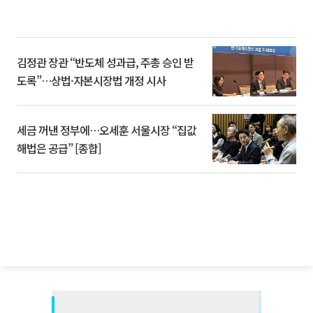
김정관 장관 “반도체 성과급, 주총 승인 받
도록”…상법·자본시장법 개정 시사
세금 꺼낸 정부에…오세훈 서울시장 “집값
해법은 공급” [종합]