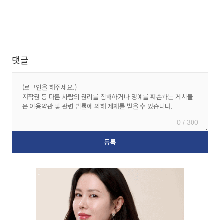
댓글
0 / 300