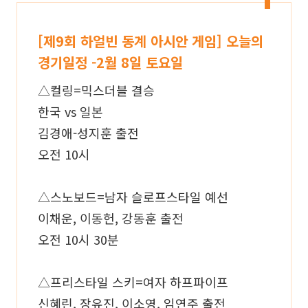
[제9회 하얼빈 동계 아시안 게임] 오늘의
경기일정 -2월 8일 토요일
△컬링=믹스더블 결승
한국 vs 일본
김경애-성지훈 출전
오전 10시
△스노보드=남자 슬로프스타일 예선
이채운, 이동헌, 강동훈 출전
오전 10시 30분
△프리스타일 스키=여자 하프파이프
신혜린, 장유진, 이소영, 임연주 출전