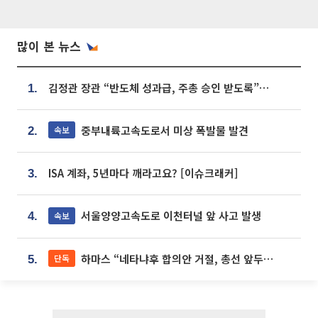
많이 본 뉴스
김정관 장관 “반도체 성과급, 주총 승인 받도록”…상법·자본시장법 개정 시사
1.
중부내륙고속도로서 미상 폭발물 발견
속보
2.
ISA 계좌, 5년마다 깨라고요? [이슈크래커]
3.
서울양양고속도로 이천터널 앞 사고 발생
속보
4.
하마스 “네타냐후 합의안 거절, 총선 앞두고 시간 끌기”
단독
5.